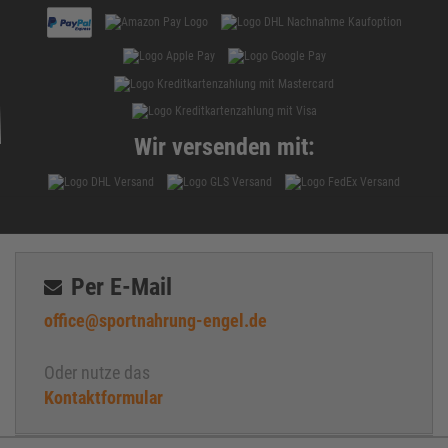
Creatin HCL
creatinin
Diät
DigeZyme®
Ecdysteron
Wir versenden mit:
Eiprotein
Eiweiss
Enzyme
Fatburner
Fenugreek
Per E-Mail
Fett
office@sportnahrung-engel.de
Freie Radikale
Gelenke
Oder nutze das
Gesättigte Fette
Kontaktformular
Ginseng
Glucosamin