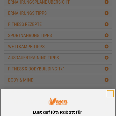
ERNÄHRUNGSPLÄNE ÜBERSICHT
ERNÄHRUNGS TIPPS
FITNESS REZEPTE
SPORTNAHRUNG TIPPS
WETTKAMPF TIPPS
AUSDAUERTRAINING TIPPS
FITNESS & BODYBUILDING 1x1
BODY & MIND
LADIES ONLY
FITNESS- TESTS & RECHNER
Lust auf 10% Rabatt für
LEXIKON