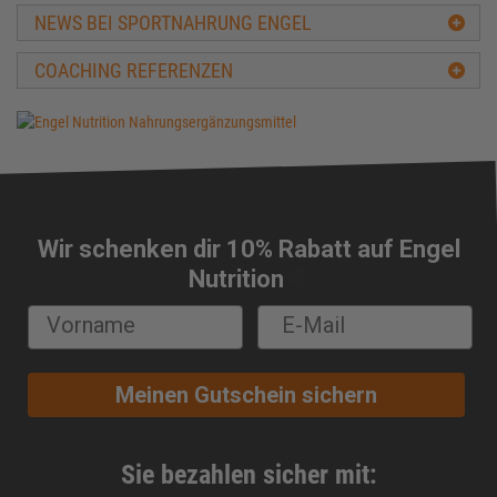
Ballaststoffe
NEWS BEI SPORTNAHRUNG ENGEL
BCAA
COACHING REFERENZEN
Beta-Alanin
Biologische Wertigkeit
Carbs
Carnitin
Casein
CFM-Protein
Wir schenken dir 10% Rabatt auf Engel
Cholesterin
🔔
Nutrition
Chondroitin
Chrom
Cluster Dextrin®
Conjugierte Linolsäure (CLA)
Meinen Gutschein sichern
Cortison
Creapure®
Creatin
Sie bezahlen sicher mit:
Creatin-Ethyl-Ester