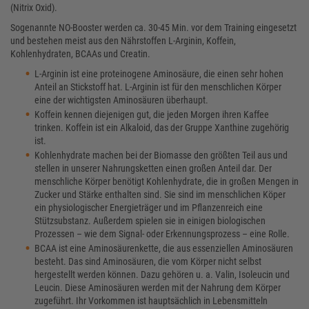
(Nitrix Oxid).
Sogenannte NO-Booster werden ca. 30-45 Min. vor dem Training eingesetzt
und bestehen meist aus den Nährstoffen L-Arginin, Koffein,
Kohlenhydraten, BCAAs und Creatin.
L-Arginin ist eine proteinogene Aminosäure, die einen sehr hohen
Anteil an Stickstoff hat. L-Arginin ist für den menschlichen Körper
eine der wichtigsten Aminosäuren überhaupt.
Koffein kennen diejenigen gut, die jeden Morgen ihren Kaffee
trinken. Koffein ist ein Alkaloid, das der Gruppe Xanthine zugehörig
ist.
Kohlenhydrate machen bei der Biomasse den größten Teil aus und
stellen in unserer Nahrungsketten einen großen Anteil dar. Der
menschliche Körper benötigt Kohlenhydrate, die in großen Mengen in
Zucker und Stärke enthalten sind. Sie sind im menschlichen Köper
ein physiologischer Energieträger und im Pflanzenreich eine
Stützsubstanz. Außerdem spielen sie in einigen biologischen
Prozessen – wie dem Signal- oder Erkennungsprozess – eine Rolle.
BCAA ist eine Aminosäurenkette, die aus essenziellen Aminosäuren
besteht. Das sind Aminosäuren, die vom Körper nicht selbst
hergestellt werden können. Dazu gehören u. a. Valin, Isoleucin und
Leucin. Diese Aminosäuren werden mit der Nahrung dem Körper
zugeführt. Ihr Vorkommen ist hauptsächlich in Lebensmitteln