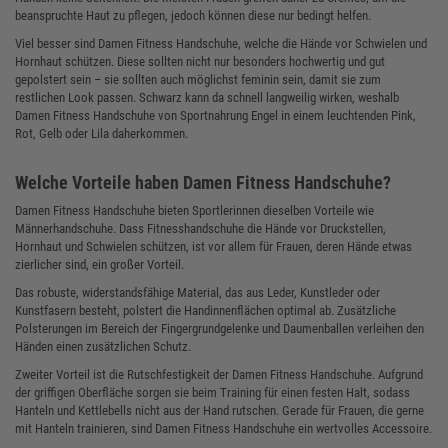
beanspruchte Haut zu pflegen, jedoch können diese nur bedingt helfen.
Viel besser sind Damen Fitness Handschuhe, welche die Hände vor Schwielen und
Hornhaut schützen. Diese sollten nicht nur besonders hochwertig und gut
gepolstert sein – sie sollten auch möglichst feminin sein, damit sie zum
restlichen Look passen. Schwarz kann da schnell langweilig wirken, weshalb
Damen Fitness Handschuhe von Sportnahrung Engel in einem leuchtenden Pink,
Rot, Gelb oder Lila daherkommen.
Welche Vorteile haben Damen Fitness Handschuhe?
Damen Fitness Handschuhe bieten Sportlerinnen dieselben Vorteile wie
Männerhandschuhe. Dass Fitnesshandschuhe die Hände vor Druckstellen,
Hornhaut und Schwielen schützen, ist vor allem für Frauen, deren Hände etwas
zierlicher sind, ein großer Vorteil.
Das robuste, widerstandsfähige Material, das aus Leder, Kunstleder oder
Kunstfasern besteht, polstert die Handinnenflächen optimal ab. Zusätzliche
Polsterungen im Bereich der Fingergrundgelenke und Daumenballen verleihen den
Händen einen zusätzlichen Schutz.
Zweiter Vorteil ist die Rutschfestigkeit der Damen Fitness Handschuhe. Aufgrund
der griffigen Oberfläche sorgen sie beim Training für einen festen Halt, sodass
Hanteln und Kettlebells nicht aus der Hand rutschen. Gerade für Frauen, die gerne
mit Hanteln trainieren, sind Damen Fitness Handschuhe ein wertvolles Accessoire.