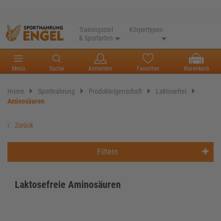
Trainingsziel
Körpertypen
& Sportarten
Menü
Suche
Anmelden
Favoriten
Warenkorb
Home
Sportnahrung
Produkteigenschaft
Laktosefrei
Aminosäuren
Zurück
Filtern
Laktosefreie Aminosäuren