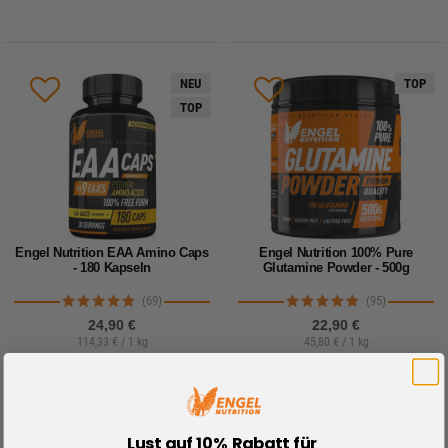
NEU
TOP
TOP
Engel Nutrition EAA Amino Caps
Engel Nutrition 100% Pure
- 180 Kapseln
Glutamine Powder - 500g
(69)
(95)
24,90 €
22,90 €
114,33 € / 1 kg
45,80 € / 1 kg
pro Seite
Lust auf 10% Rabatt für