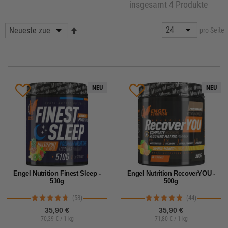
insgesamt 4 Produkte
pro Seite
NEU
NEU
Engel Nutrition Finest Sleep -
Engel Nutrition RecoverYOU -
510g
500g
(58)
(44)
35,90 €
35,90 €
70,39 € / 1 kg
71,80 € / 1 kg