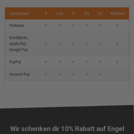
Zahlungsart
D
LUX
AT
CH
EU
Weltweit
Vorkasse
✓
✓
✓
✓
✓
✓
Kreditkarte;
Apple Pay;
✓
✓
✓
✓
✓
✓
Google Pay
PayPal
✓
✓
✓
✓
✓
✓
Amazon Pay
✓
✓
✓
✓
✓
–
Wir schenken dir 10% Rabatt auf Engel