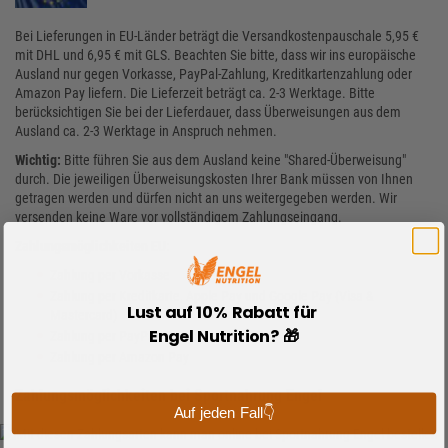
Bei Lieferungen in EU-Länder beträgt die Versandkostenpauschale 5,95 €
mit DHL und 6,95 € mit GLS. Beachten Sie bitte, dass wir ins europäische
Ausland nur gegen Vorkasse, PayPal-Zahlung, Kreditkartenzahlung oder
Amazon Pay liefern. Die Lieferzeit beträgt ca. 2-3 Werktage. Bitte
berücksichtigen Sie bei der Lieferdauer, dass Überweisungen aus dem
Ausland ca. 2-3 Werktage in Anspruch nehmen.
Wichtig:
Bitte führen Sie aus dem Ausland keine "Shared-Überweisung"
durch. Die jeweiligen Überweisungskosten Ihrer Bank müssen von Ihnen
getragen werden und dürfen nicht an uns weitergegeben werden. Wir
versenden keine Ware vor vollständigem Zahlungseingang.
Zahlungsmöglichkeiten EU:
Zahlung per Vorkasse
Zahlung per Kreditkarte, Apple Pay und Google Pay (Visa &
Lust auf 10% Rabatt für
Mastercard)
Engel Nutrition? 🎁
Zahlung per PayPal
Zahlung per Amazon Pay
Zahlungsmöglichkeiten bei Sportnahrung Engel
Auf jeden Fall👇