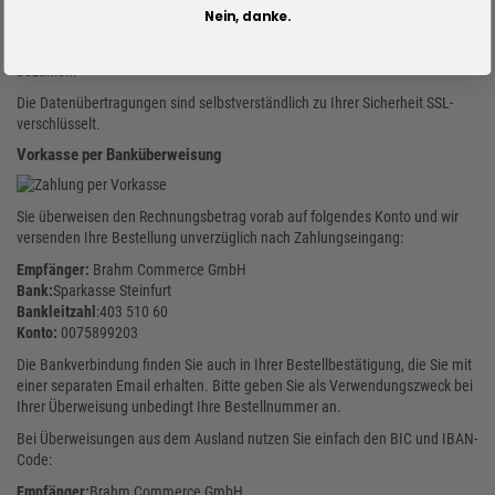
Mit diesen Zahlungsweisen kannst Du bei Sportnahrung Engel Online bequem
Nein, danke.
bestellen
Bei Sportnahrung-Engel können Sie Ihren Einkauf bequem und sicher
bezahlen.
Die Datenübertragungen sind selbstverständlich zu Ihrer Sicherheit SSL-
verschlüsselt.
Vorkasse per Banküberweisung
Sie überweisen den Rechnungsbetrag vorab auf folgendes Konto und wir
versenden Ihre Bestellung unverzüglich nach Zahlungseingang:
Empfänger:
Brahm Commerce GmbH
Bank:
Sparkasse Steinfurt
Bankleitzahl
:403 510 60
Konto:
0075899203
Die Bankverbindung finden Sie auch in Ihrer Bestellbestätigung, die Sie mit
einer separaten Email erhalten. Bitte geben Sie als Verwendungszweck bei
Ihrer Überweisung unbedingt Ihre Bestellnummer an.
Bei Überweisungen aus dem Ausland nutzen Sie einfach den BIC und IBAN-
Code:
Empfänger:
Brahm Commerce GmbH