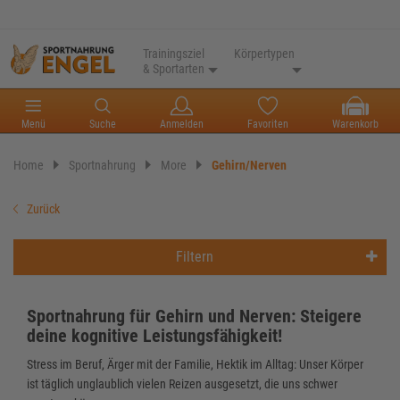
Trainingsziel
Körpertypen
& Sportarten
Menü
Suche
Anmelden
Favoriten
Warenkorb
Home
Sportnahrung
More
Gehirn/Nerven
Zurück
Filtern
Sportnahrung für Gehirn und Nerven: Steigere
deine kognitive Leistungsfähigkeit!
Stress im Beruf, Ärger mit der Familie, Hektik im Alltag: Unser Körper
ist täglich unglaublich vielen Reizen ausgesetzt, die uns schwer