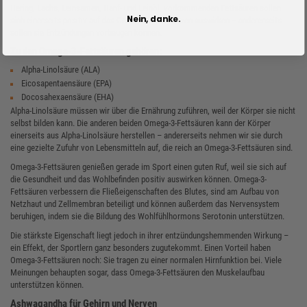
Hering, Lachs, Leinsamen, Hanf- und Leinöl, vorkommenden Fettsäuren sollen
Nein, danke.
sich einerseits positiv auf das Gehirn und die Nerven auswirken – andererseits
sollen sie Entzündungen vorbeugen können.
Zu den Omega-3-Fettsäuren gehören:
Alpha-Linolsäure (ALA)
Eicosapentaensäure (EPA)
Docosahexaensäure (EHA)
Alpha-Linolsäure müssen wir über die Ernährung zuführen, weil der Körper sie nicht
selbst bilden kann. Die anderen beiden Omega-3-Fettsäuren kann der Körper
einerseits aus Alpha-Linolsäure herstellen – andererseits nehmen wir sie durch
eine gezielte Zufuhr von Lebensmitteln auf, die reich an Omega-3-Fettsäuren sind.
Omega-3-Fettsäuren genießen gerade im Sport einen guten Ruf, weil sie sich auf
die Gesundheit und das Wohlbefinden positiv auswirken können. Omega-3-
Fettsäuren verbessern die Fließeigenschaften des Blutes, sind am Aufbau von
Netzhaut und Zellmembran beteiligt und können außerdem das Nervensystem
beruhigen, indem sie die Bildung des Wohlfühlhormons Serotonin unterstützen.
Die stärkste Eigenschaft liegt jedoch in ihrer entzündungshemmenden Wirkung –
ein Effekt, der Sportlern ganz besonders zugutekommt. Einen Vorteil haben
Omega-3-Fettsäuren noch: Sie tragen zu einer normalen Hirnfunktion bei. Viele
Meinungen behaupten sogar, dass Omega-3-Fettsäuren den Muskelaufbau
unterstützen können.
Ashwagandha für Gehirn und Nerven