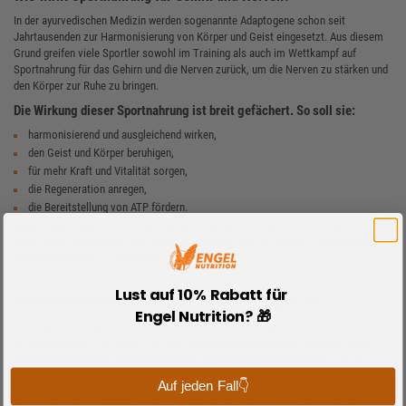
In der ayurvedischen Medizin werden sogenannte Adaptogene schon seit
Jahrtausenden zur Harmonisierung von Körper und Geist eingesetzt. Aus diesem
Grund greifen viele Sportler sowohl im Training als auch im Wettkampf auf
Sportnahrung für das Gehirn und die Nerven zurück, um die Nerven zu stärken und
den Körper zur Ruhe zu bringen.
Die Wirkung dieser Sportnahrung ist breit gefächert. So soll sie:
harmonisierend und ausgleichend wirken,
den Geist und Körper beruhigen,
für mehr Kraft und Vitalität sorgen,
die Regeneration anregen,
die Bereitstellung von ATP fördern.
Regelmäßig eingenommen kann die Sportnahrung für das Gehirn und die Nerven
dabei helfen, sich besser vor Stress zu schützen und die kognitive und körperliche
Leistungsfähigkeit zu verbessern.
Lust auf 10% Rabatt für
Welche Sportnahrung für Gehirn und Nerven gibt es?
Engel Nutrition? 🎁
Das Angebot an Sportnahrung für Gehirn und Nerven ist groß. Neben
hochwirksamen Pflanzenstoffen, wie
Ashwagandha, Maca
und
Ginseng
zählen
Omega-3-Fettsäuren
zu den wichtigsten Nahrungsergänzungsmitteln, um die
Nerven zu stärken und die Performance zu verbessern.
Auf jeden Fall👇
Die in fettreichen Fischsorten, Samen und Pflanzenölen, wie Makrele, Sardellen,