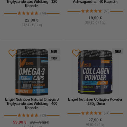
Triglyceride aus Wildfang - 120
Ashwagandha - 60 Kapseln
Kapseln
(63)
(74)
19,90 €
22,90 €
254,80 € / 1 kg
142,41 € / 1 kg
NEU
NEU
TOP
Engel Nutrition Natural Omega 3
Engel Nutrition Collagen Powder
Triglyceride aus Wildfang - 400
- 280g Dose
Kapseln
(74)
(33)
27,90 €
59,90 €
UVP: 76,32 €
93,00 € / 1 kg