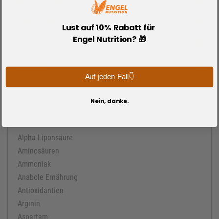
BODY & MIND
LADIES ONLY
Lust auf 10% Rabatt für
Engel Nutrition? 🎁
FITNESS- TESTS & RECHNER
LEXIKON
Auf jeden Fall👇
Cellulite
Wheyprotein
Nein, danke.
Abfälschungsprinzip
Abnehmen
Alpha Liponsäure
Aminosäuren
Ammoniak
Anabole Ernährung
Antioxidantien
Arginin
Aspartam