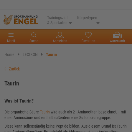
Trainingsziel
Körpertypen
& Sportarten
Menü
Suche
Anmelden
Favoriten
Warenkorb
Home
LEXIKON
Taurin
Zurück
Taurin
Was ist Taurin?
Die organische Säure
Taurin
wird auch als 2 - Aminoethan bezeichnet, - mit
einer Aminosäure und enthält außerdem eine Sulfonsäuregruppe.
Diese kann selbstständig keine Peptide bilden. Aus diesem Grund ist Taurin
eine Aminosulfonsäure, Es entsteht als Abbauprodukt der Aminosäuren