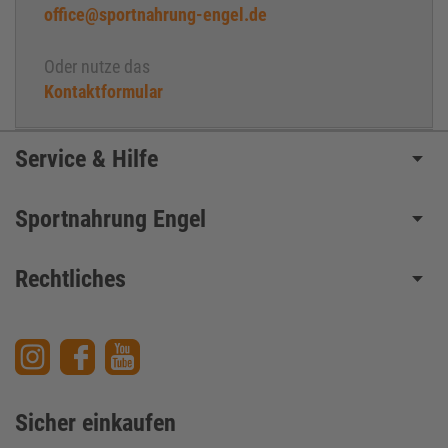
office@sportnahrung-engel.de
Freie Radikale
Gelenke
Oder nutze das
Gesättigte Fette
Kontaktformular
Ginseng
Glucosamin
Glutamin
Service & Hilfe
Glykämische Ladung
Glykämischer Index
Sportnahrung Engel
Granatapfelextrakt
Guarana
Rechtliches
Hardgainer
High - Intensity - Trainung
HMB – Hydroxymethylbutyrat
HydroMax®
Intensivwiederholungen
Sicher einkaufen
Jojo-Effekt