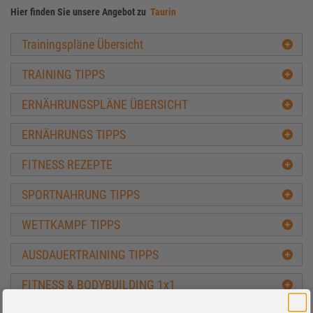
Hier finden Sie unsere Angebot zu
Taurin
Trainingspläne Übersicht
TRAINING TIPPS
ERNÄHRUNGSPLÄNE ÜBERSICHT
ERNÄHRUNGS TIPPS
FITNESS REZEPTE
SPORTNAHRUNG TIPPS
WETTKAMPF TIPPS
AUSDAUERTRAINING TIPPS
FITNESS & BODYBUILDING 1x1