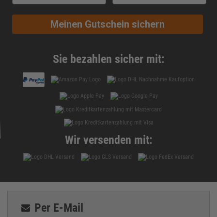
Cluster Dextrin®
Conjugierte Linolsäure (CLA)
Meinen Gutschein sichern
Cortison
Creapure®
Creatin
Sie bezahlen sicher mit:
Creatin-Ethyl-Ester
Creatin HCL
creatinin
Diät
DigeZyme®
Ecdysteron
Wir versenden mit:
Eiprotein
Eiweiss
Enzyme
Fatburner
Fenugreek
Per E-Mail
Fett