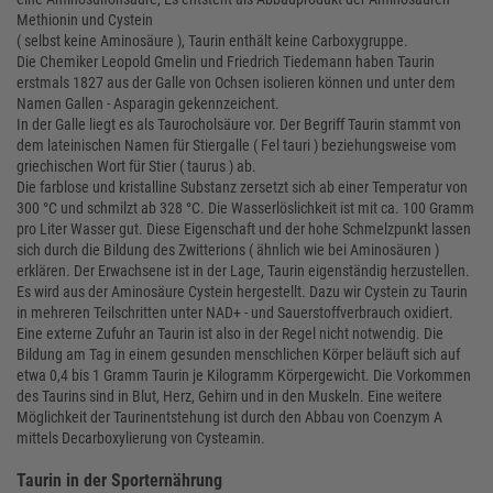
Methionin und Cystein
( selbst keine Aminosäure ), Taurin enthält keine Carboxygruppe.
Die Chemiker Leopold Gmelin und Friedrich Tiedemann haben Taurin
erstmals 1827 aus der Galle von Ochsen isolieren können und unter dem
Namen Gallen - Asparagin gekennzeichent.
In der Galle liegt es als Taurocholsäure vor. Der Begriff Taurin stammt von
dem lateinischen Namen für Stiergalle ( Fel tauri ) beziehungsweise vom
griechischen Wort für Stier ( taurus ) ab.
Die farblose und kristalline Substanz zersetzt sich ab einer Temperatur von
300 °C und schmilzt ab 328 °C. Die Wasserlöslichkeit ist mit ca. 100 Gramm
pro Liter Wasser gut. Diese Eigenschaft und der hohe Schmelzpunkt lassen
sich durch die Bildung des Zwitterions ( ähnlich wie bei Aminosäuren )
erklären. Der Erwachsene ist in der Lage, Taurin eigenständig herzustellen.
Es wird aus der Aminosäure Cystein hergestellt. Dazu wir Cystein zu Taurin
in mehreren Teilschritten unter NAD+ - und Sauerstoffverbrauch oxidiert.
Eine externe Zufuhr an Taurin ist also in der Regel nicht notwendig. Die
Bildung am Tag in einem gesunden menschlichen Körper beläuft sich auf
etwa 0,4 bis 1 Gramm Taurin je Kilogramm Körpergewicht. Die Vorkommen
des Taurins sind in Blut, Herz, Gehirn und in den Muskeln. Eine weitere
Möglichkeit der Taurinentstehung ist durch den Abbau von Coenzym A
mittels Decarboxylierung von Cysteamin.
Taurin in der Sporternährung