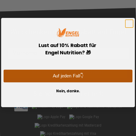
Wir schenken dir 10% Rabatt auf Engel
🔔
Nutrition
Lust auf 10% Rabatt für
Engel Nutrition? 🎁
Meinen Gutschein sichern
Auf jeden Fall👇
Nein, danke.
Sie bezahlen sicher mit: