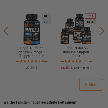
NEU
-15%
TOP
SALE
Engel Nutrition
Engel Nutrition
Natural Omega 3
Immune Support
Triglyceride aus
Pack
Wildfang - 120
(74)
(23)
Kapseln
22,90 €
68,50 €
5
UVP: 80,60 €
Mehr
Welche Funktion haben gesättigte Fettsäuren?