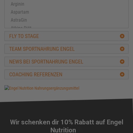
Arginin
Aspartam
AstraGin
Atkins Diät
FLY TO STAGE
Ausdauertraining
Avena-Sativa
TEAM SPORTNAHRUNG ENGEL
Bacillus subtilis
Ballaststoffe
NEWS BEI SPORTNAHRUNG ENGEL
BCAA
COACHING REFERENZEN
Beta-Alanin
Biologische Wertigkeit
Carbs
Carnitin
Casein
CFM-Protein
Wir schenken dir 10% Rabatt auf Engel
Cholesterin
🔔
Nutrition
Chondroitin