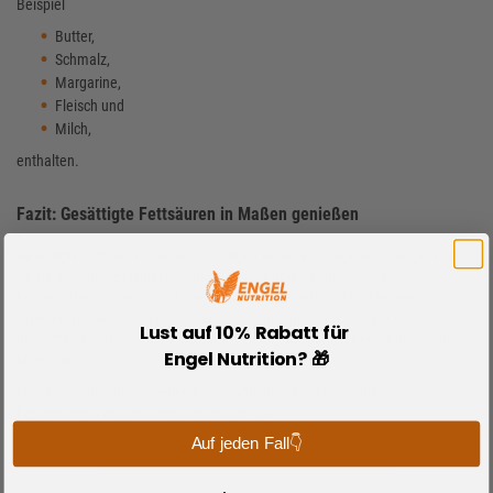
Beispiel
Butter,
Schmalz,
Margarine,
Fleisch und
Milch,
enthalten.
Fazit: Gesättigte Fettsäuren in Maßen genießen
Gesättigte Fettsäuren werden im Allgemeinen als „ungesund“ angesehen,
da sie sich zum Beispiel negativ auf den Cholesterinspiegel auswirken
können. Die DGE empfiehlt, die Zufuhr von gesättigten Fettsäuren in
Grenzen zu halten und nicht mehr als sieben bis zehn Prozent der
Lust auf 10% Rabatt für
gesamten Energiezufuhr zuzuführen, da der Körper die Fettsäuren selbst
Engel Nutrition? 🎁
bilden kann.
Lasse Dir einen individuellen Ernährungsplan erstellen, indem das
Fettverhältnis aufeinander abgestimmt ist
Auf jeden Fall👇
INDIVIDUELLEN ERNÄHRUNGSPLAN KAUFEN >>