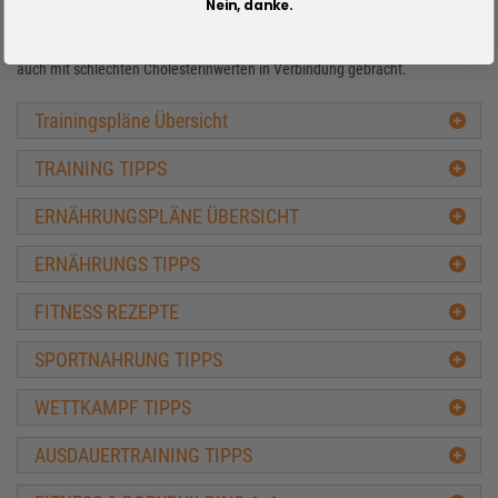
Nein, danke.
Gesättigte Fettsäuren werden zwar als Energielieferant, Wärmepuffer und
als „Transportmittel“ für die fettlöslichen Vitamine gebraucht, jedoch
können sie im Übermaß zu Übergewicht führen. Sie werden zum Beispiel
auch mit schlechten Cholesterinwerten in Verbindung gebracht.
Trainingspläne Übersicht
TRAINING TIPPS
ERNÄHRUNGSPLÄNE ÜBERSICHT
ERNÄHRUNGS TIPPS
FITNESS REZEPTE
SPORTNAHRUNG TIPPS
WETTKAMPF TIPPS
AUSDAUERTRAINING TIPPS