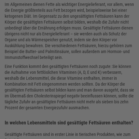
Im Allgemeinen dienen Fette als wichtiger Energielieferant, vor allem, wenn
die Energie größtenteils aus Fett bezogen wird, beispielsweise bei einer
ketogenen Diät. Im Gegensatz zu den ungesättigten Fettsäuren kann der
Körper die gesättigten Fettsäuren selbst bilden, weshalb die Zufuhr nicht
unbedingt über die Ernährung erfolgen muss. Gesättigte Fettsäuren dienen
übrigens nicht nur als Energielieferant – sie werden auch als Schutz der
Organe und als Wärmespeicher genutzt, indem sie den Körper vor
Auskühlung bewahren. Die verschiedenen Fettsäuren, hierzu gehören zum
Beispiel die Butter- und Palmitinsäure, sollen außerdem am Hormon- und
Immunstoffwechsel beteiligt sein.
Eine Funktion kommt den gesättigten Fettsäuren noch zugute: Sie können
die Aufnahme von fettlöslichen Vitaminen (A, D, E und K) verbessern,
weshalb die Lebensmittel, die diese Vitamine enthalten, immer in
Kombination mit Fett eingenommen werden sollten. Da der Körper die
gesättigten Fettsäuren selbst bilden kann und man davon ausgeht, dass sie
im Übermaß den Cholesterinspiegel negativ beeinflussen können, sollte die
tägliche Zufuhr an gesättigten Fettsäuren nicht mehr als sieben bis zehn
Prozent der gesamten Energiezufuhr ausmachen.
In welchen Lebensmitteln sind gesättigte Fettsäuren enthalten?
Gesättigte Fettsäuren sind in erster Linie in tierischen Produkten, wie zum