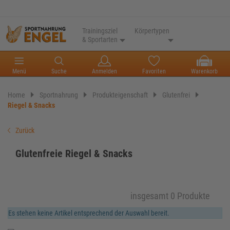
Trainingsziel
Körpertypen
& Sportarten
Menü
Suche
Anmelden
Favoriten
Warenkorb
Home
Sportnahrung
Produkteigenschaft
Glutenfrei
Riegel & Snacks
Zurück
Glutenfreie Riegel & Snacks
insgesamt 0 Produkte
Es stehen keine Artikel entsprechend der Auswahl bereit.