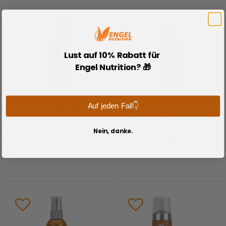
Lust auf 10% Rabatt für
Engel Nutrition? 🎁
Pro Tan Bikini Bite Roller - 89ml
Pro Tan Show Shine Ultra Light
Auf jeden Fall👇
Competition Posing Oil - 118,5ml
(3)
(2)
Nein, danke.
17,90 €
23,90 €