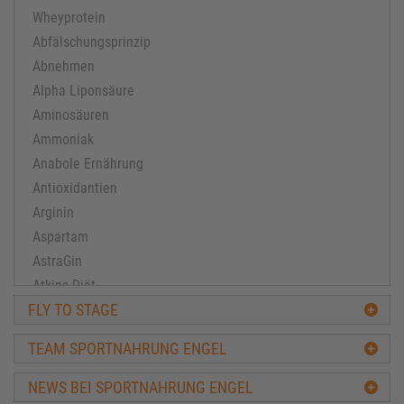
Wheyprotein
Abfälschungsprinzip
Abnehmen
Alpha Liponsäure
Aminosäuren
Ammoniak
Anabole Ernährung
Antioxidantien
Arginin
Aspartam
AstraGin
Atkins Diät
FLY TO STAGE
Ausdauertraining
Avena-Sativa
TEAM SPORTNAHRUNG ENGEL
Bacillus subtilis
Ballaststoffe
NEWS BEI SPORTNAHRUNG ENGEL