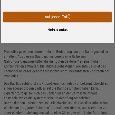
Für die Gesundheit ist ein gesunder Darm von großer Bedeutung, weshalb
Probiotika nicht nur gezielt eingesetzt werden, um die Darmgesundheit zu
verbessern – sie sollen auch das Immunsystem stärken und die
Auf jeden Fall👇
Leistungsfähigkeit steigern können. Immerhin sollen sich etwa 70 Prozent
aller Immunzellen im Darm befinden, weshalb er ein wichtiger Bestandteil
des Immunsystems ist und das Wohlbefinden direkt beeinflussen kann.
Nein, danke.
Welche Wirkung kann das Bacillus subtilis haben?
Probiotika gewinnen immer mehr an Bedeutung, um den Darm gesund zu
erhalten. Aus diesem Grund gibt es bereits eine Reihe von
Nahrungsergänzungsmittel, die die „guten Bakterien“ in einer hohen
Konzentration enthalten. Die Milchsäurebakterien, wie zum Beispiel das
Lactobacillus casei, gehören diesbezüglich zu bekanntesten Vertretern der
Probiotika.
Das Bacillus subtilis ist als Probiotikum noch relativ unbekannt, obwohl es
einen ebenso großen Einfluss auf die Darmgesundheit haben kann.
Experten zufolge soll sich das Bakterium an der Darmschleimhaut
ansiedeln, wo es die systematische Bekämpfung schädlicher
Darmbakterien unterstützen soll. Gleichzeitig soll das Bacillus subtilis das
Wachstum der „guten Bakterien“ unterstützen können, was wiederum zu
einer Wiederherstellung des bakteriellen Gleichgewichts in der Darmflora