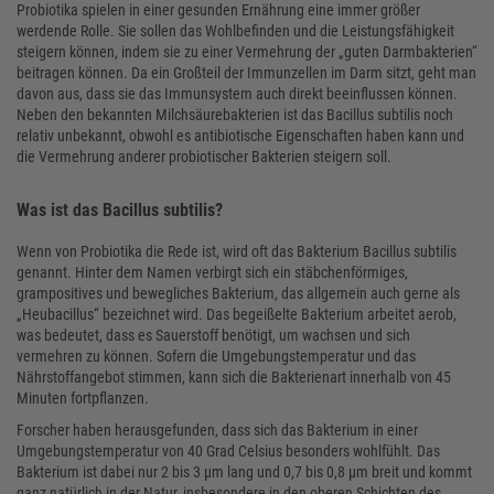
Probiotika spielen in einer gesunden Ernährung eine immer größer
werdende Rolle. Sie sollen das Wohlbefinden und die Leistungsfähigkeit
steigern können, indem sie zu einer Vermehrung der „guten Darmbakterien“
beitragen können. Da ein Großteil der Immunzellen im Darm sitzt, geht man
davon aus, dass sie das Immunsystem auch direkt beeinflussen können.
Neben den bekannten Milchsäurebakterien ist das Bacillus subtilis noch
relativ unbekannt, obwohl es antibiotische Eigenschaften haben kann und
die Vermehrung anderer probiotischer Bakterien steigern soll.
Was ist das Bacillus subtilis?
Wenn von Probiotika die Rede ist, wird oft das Bakterium Bacillus subtilis
genannt. Hinter dem Namen verbirgt sich ein stäbchenförmiges,
grampositives und bewegliches Bakterium, das allgemein auch gerne als
„Heubacillus“ bezeichnet wird. Das begeißelte Bakterium arbeitet aerob,
was bedeutet, dass es Sauerstoff benötigt, um wachsen und sich
vermehren zu können. Sofern die Umgebungstemperatur und das
Nährstoffangebot stimmen, kann sich die Bakterienart innerhalb von 45
Minuten fortpflanzen.
Forscher haben herausgefunden, dass sich das Bakterium in einer
Umgebungstemperatur von 40 Grad Celsius besonders wohlfühlt. Das
Bakterium ist dabei nur 2 bis 3 µm lang und 0,7 bis 0,8 µm breit und kommt
ganz natürlich in der Natur, insbesondere in den oberen Schichten des