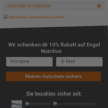
BCAA
COACHING REFERENZEN
Beta-Alanin
Biologische Wertigkeit
Carbs
Carnitin
Casein
CFM-Protein
Wir schenken dir 10% Rabatt auf Engel
Cholesterin
🔔
Nutrition
Chondroitin
Chrom
Cluster Dextrin®
Conjugierte Linolsäure (CLA)
Meinen Gutschein sichern
Cortison
Creapure®
Creatin
Sie bezahlen sicher mit:
Creatin-Ethyl-Ester
Creatin HCL