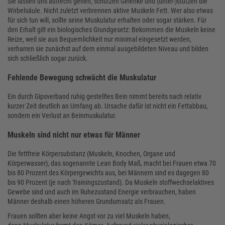
Sie lassen uns aufrecht gehen, schützen Gelenke und (unter-)stützen die
Wirbelsäule. Nicht zuletzt verbrennen aktive Muskeln Fett. Wer also etwas
für sich tun will, sollte seine Muskulatur erhalten oder sogar stärken. Für
den Erhalt gilt ein biologisches Grundgesetz: Bekommen die Muskeln keine
Reize, weil sie aus Bequemlichkeit nur minimal eingesetzt werden,
verharren sie zunächst auf dem einmal ausgebildeten Niveau und bilden
sich schließlich sogar zurück.
Fehlende Bewegung schwächt die Muskulatur
Ein durch Gipsverband ruhig gestelltes Bein nimmt bereits nach relativ
kurzer Zeit deutlich an Umfang ab. Ursache dafür ist nicht ein Fettabbau,
sondern ein Verlust an Beinmuskulatur.
Muskeln sind nicht nur etwas für Männer
Die fettfreie Körpersubstanz (Muskeln, Knochen, Organe und
Körperwasser), das sogenannte Lean Body Maß, macht bei Frauen etwa 70
bis 80 Prozent des Körpergewichts aus, bei Männern sind es dagegen 80
bis 90 Prozent (je nach Trainingszustand). Da Muskeln stoffwechselaktives
Gewebe sind und auch im Ruhezustand Energie verbrauchen, haben
Männer deshalb einen höheren Grundumsatz als Frauen.
Frauen sollten aber keine Angst vor zu viel Muskeln haben,