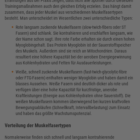
Erfahrungen aus der Praxis zeigen, dass nicht alle Sportler durch dieselben
Trainingsmaßnahmen auch den gleichen Erfolg erzielen. Das hängt damit
zusammen, dass jeder Muskel aus verschiedenen Muskelfasertypen
besteht. Man unterscheidet im Wesentlichen zwei unterschiedliche Typen:
Rote langsam zuckende Muskelfasern (slow-twich-fibers oder ST
Fasern) sind schlank. Sie kontrahieren und erschlaffen langsam, wie
der Name schon sagt. Ihre rote Farbe erhalten sie durch einen hohen
Myoglobingehalt. Das Protein Myoglobin ist der Sauerstoffspeicher
des Muskels. Außerdem sind sie reich an Mitochondrien. Daraus
resultiert eine höhere Kapazität bei der aeroben Energiegewinnung
aus Kohlenhydraten und Fetten für Ausdauerleistungen.
Weiße, schnell zuckende Muskelfasern (fast-twich-glycolytic-fibre
oder FTG-Fasern) enthalten weniger Myoglobin und haben damit ein
blasses Aussehen. Weiße Fasern sind deutlich dicker als rote und
verfügen über eine hohe Kapazität für kurzfristige, anerobe
Kraftleistungen (Energie aus Kohlenhydraten ohne Sauerstoff). Die
weißen Muskelfasern kommen überwiegend bei kurzen kraftvollen
Bewegungsabläufen (Schnellkraft, Intervallbelastung) zum Einsatz
und haben das größte Wachstumspotenzial.
Verteilung der Muskelfasertypen
Normalerweise finden sich schnell und langsam kontrahierende