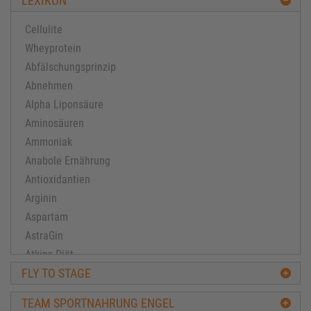
LEXIKON
Cellulite
Wheyprotein
Abfälschungsprinzip
Abnehmen
Alpha Liponsäure
Aminosäuren
Ammoniak
Anabole Ernährung
Antioxidantien
Arginin
Aspartam
AstraGin
Atkins Diät
FLY TO STAGE
Ausdauertraining
Avena-Sativa
TEAM SPORTNAHRUNG ENGEL
Bacillus subtilis