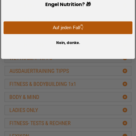
Engel Nutrition? 🎁
ERNÄHRUNGSPLÄNE ÜBERSICHT
ERNÄHRUNGS TIPPS
Auf jeden Fall👇
FITNESS REZEPTE
Nein, danke.
SPORTNAHRUNG TIPPS
WETTKAMPF TIPPS
AUSDAUERTRAINING TIPPS
FITNESS & BODYBUILDING 1x1
BODY & MIND
LADIES ONLY
FITNESS- TESTS & RECHNER