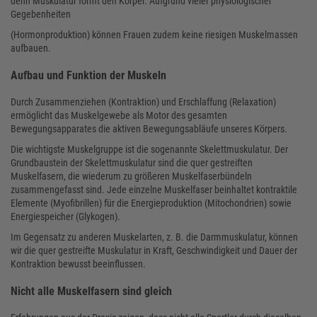
denn Muskulatur formt den Körper. Aufgrund vieler physiologischer
Gegebenheiten
(Hormonproduktion) können Frauen zudem keine riesigen Muskelmassen
aufbauen.
Aufbau und Funktion der Muskeln
Durch Zusammenziehen (Kontraktion) und Erschlaffung (Relaxation)
ermöglicht das Muskelgewebe als Motor des gesamten
Bewegungsapparates die aktiven Bewegungsabläufe unseres Körpers.
Die wichtigste Muskelgruppe ist die sogenannte Skelettmuskulatur. Der
Grundbaustein der Skelettmuskulatur sind die quer gestreiften
Muskelfasern, die wiederum zu größeren Muskelfaserbündeln
zusammengefasst sind. Jede einzelne Muskelfaser beinhaltet kontraktile
Elemente (Myofibrillen) für die Energieproduktion (Mitochondrien) sowie
Energiespeicher (Glykogen).
Im Gegensatz zu anderen Muskelarten, z. B. die Darmmuskulatur, können
wir die quer gestreifte Muskulatur in Kraft, Geschwindigkeit und Dauer der
Kontraktion bewusst beeinflussen.
Nicht alle Muskelfasern sind gleich