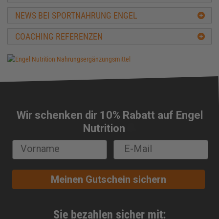
Ballaststoffe
NEWS BEI SPORTNAHRUNG ENGEL
BCAA
COACHING REFERENZEN
Beta-Alanin
Biologische Wertigkeit
Carbs
Carnitin
Casein
CFM-Protein
Wir schenken dir 10% Rabatt auf Engel
Cholesterin
🔔
Nutrition
Chondroitin
Chrom
Cluster Dextrin®
Conjugierte Linolsäure (CLA)
Meinen Gutschein sichern
Cortison
Creapure®
Creatin
Sie bezahlen sicher mit: