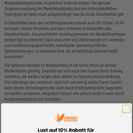
Muskelfasertypen etwa zu gleichen Teilen im Körper. Die genaue
Zusammensetzung der Skelettmuskulatur aus den unterschiedlichen
Fasertypen ist dabei stark anlagebedingt, was für beide Geschlechter gilt.
In Einzelfällen kann das Verteilungsmuster jedoch auch 90:10 bzw. 10:90
betragen. Solche Personen sind dann entweder Kraftsportler oder
Marathonläufer. Das persönliche Verteilungsmuster der Muskelfasertypen
(rechzeitig) zu erkennen, kann also unter den Zielsetzungen im Leistungs-
und Hochleistungssport helfen, individuelle sportartspezifische
Spitzenleistungen zu realisieren bzw. die persönlichen Chancen dafür
auszuloten.
Für Spitzenleistungen im Bodybuilding ist ein hoher Anteil an weißen
Muskelfasern günstig. Zwar können sich auch rote Fasern durch Training
verdicken, die weißen neigen aber stärker zu Hypertrophie(Verdickung).
Wer allerdings von vornherein viele rote und wenig weiße Fasern besitzt,
kann dieses Verteilungsmuster auch durch Krafttraining nicht zugunsten
der weißen verändern. Umgekehrt lassen sich jedoch weiße Fasern durch
Ausdauertraining in rote umbilden.
Trainingspläne Übersicht
TRAINING TIPPS
Lust auf 10% Rabatt für