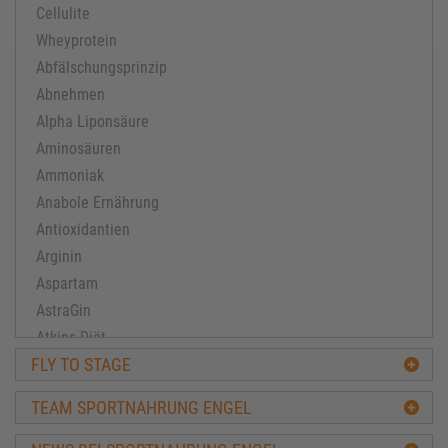
Cellulite
Wheyprotein
Abfälschungsprinzip
Abnehmen
Alpha Liponsäure
Aminosäuren
Ammoniak
Anabole Ernährung
Antioxidantien
Arginin
Aspartam
AstraGin
Atkins Diät
FLY TO STAGE
Ausdauertraining
Avena-Sativa
TEAM SPORTNAHRUNG ENGEL
Bacillus subtilis
Ballaststoffe