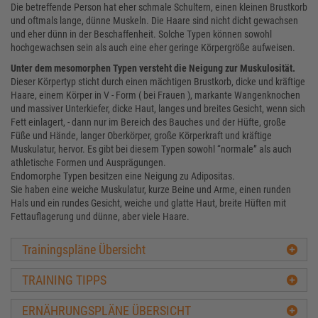
Die betreffende Person hat eher schmale Schultern, einen kleinen Brustkorb
und oftmals lange, dünne Muskeln. Die Haare sind nicht dicht gewachsen
und eher dünn in der Beschaffenheit. Solche Typen können sowohl
hochgewachsen sein als auch eine eher geringe Körpergröße aufweisen.
Unter dem mesomorphen Typen versteht die Neigung zur Muskulosität.
Dieser Körpertyp sticht durch einen mächtigen Brustkorb, dicke und kräftige
Haare, einem Körper in V - Form ( bei Frauen ), markante Wangenknochen
und massiver Unterkiefer, dicke Haut, langes und breites Gesicht, wenn sich
Fett einlagert, - dann nur im Bereich des Bauches und der Hüfte, große
Füße und Hände, langer Oberkörper, große Körperkraft und kräftige
Muskulatur, hervor. Es gibt bei diesem Typen sowohl “normale” als auch
athletische Formen und Ausprägungen.
Endomorphe Typen besitzen eine Neigung zu Adipositas.
Sie haben eine weiche Muskulatur, kurze Beine und Arme, einen runden
Hals und ein rundes Gesicht, weiche und glatte Haut, breite Hüften mit
Fettauflagerung und dünne, aber viele Haare.
Trainingspläne Übersicht
TRAINING TIPPS
ERNÄHRUNGSPLÄNE ÜBERSICHT