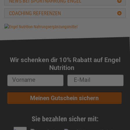
NEWS BEI SPORTNAHRUNG ENGEL
BCAA
COACHING REFERENZEN
Beta-Alanin
Biologische Wertigkeit
Carbs
Carnitin
Casein
CFM-Protein
Wir schenken dir 10% Rabatt auf Engel
Cholesterin
🔔
Nutrition
Chondroitin
Chrom
Cluster Dextrin®
Conjugierte Linolsäure (CLA)
Meinen Gutschein sichern
Cortison
Creapure®
Creatin
Sie bezahlen sicher mit:
Creatin-Ethyl-Ester