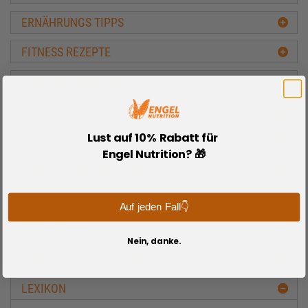
ERNÄHRUNGS TIPPS
FITNESS REZEPTE
SPORTNAHRUNG TIPPS
WETTKAMPF TIPPS
Lust auf 10% Rabatt für
AUSDAUERTRAINING TIPPS
Engel Nutrition? 🎁
FITNESS & BODYBUILDING 1x1
BODY & MIND
Auf jeden Fall👇
LADIES ONLY
Nein, danke.
FITNESS- TESTS & RECHNER
LEXIKON