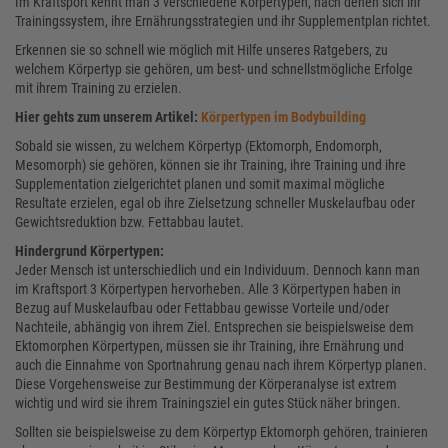
Im Kraftsport kennt man 3 verschiedene Körpertypen, nach denen sich ihr
Trainingssystem, ihre Ernährungsstrategien und ihr Supplementplan richtet.
Erkennen sie so schnell wie möglich mit Hilfe unseres Ratgebers, zu
welchem Körpertyp sie gehören, um best- und schnellstmögliche Erfolge
mit ihrem Training zu erzielen.
Hier gehts zum unserem Artikel:
Körpertypen im Bodybuilding
Sobald sie wissen, zu welchem Körpertyp (Ektomorph, Endomorph,
Mesomorph) sie gehören, können sie ihr Training, ihre Training und ihre
Supplementation zielgerichtet planen und somit maximal mögliche
Resultate erzielen, egal ob ihre Zielsetzung schneller Muskelaufbau oder
Gewichtsreduktion bzw. Fettabbau lautet.
Hindergrund Körpertypen:
Jeder Mensch ist unterschiedlich und ein Individuum. Dennoch kann man
im Kraftsport 3 Körpertypen hervorheben. Alle 3 Körpertypen haben in
Bezug auf Muskelaufbau oder Fettabbau gewisse Vorteile und/oder
Nachteile, abhängig von ihrem Ziel. Entsprechen sie beispielsweise dem
Ektomorphen Körpertypen, müssen sie ihr Training, ihre Ernährung und
auch die Einnahme von Sportnahrung genau nach ihrem Körpertyp planen.
Diese Vorgehensweise zur Bestimmung der Körperanalyse ist extrem
wichtig und wird sie ihrem Trainingsziel ein gutes Stück näher bringen.
Sollten sie beispielsweise zu dem Körpertyp Ektomorph gehören, trainieren