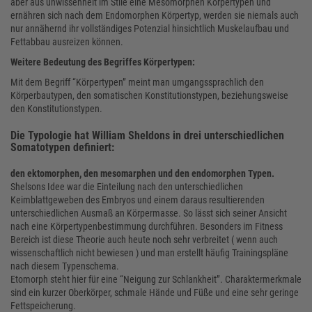
aber aus unwissenheit im Stile eine Mesomorphen Körpertypen und
ernähren sich nach dem Endomorphen Körpertyp, werden sie niemals auch
nur annähernd ihr vollständiges Potenzial hinsichtlich Muskelaufbau und
Fettabbau ausreizen können.
Weitere Bedeutung des Begriffes Körpertypen:
Mit dem Begriff “Körpertypen” meint man umgangssprachlich den
Körperbautypen, den somatischen Konstitutionstypen, beziehungsweise
den Konstitutionstypen.
Die Typologie hat William Sheldons in drei unterschiedlichen
Somatotypen definiert:
den ektomorphen, den mesomarphen und den endomorphen Typen.
Shelsons Idee war die Einteilung nach den unterschiedlichen
Keimblattgeweben des Embryos und einem daraus resultierenden
unterschiedlichen Ausmaß an Körpermasse. So lässt sich seiner Ansicht
nach eine Körpertypenbestimmung durchführen. Besonders im Fitness
Bereich ist diese Theorie auch heute noch sehr verbreitet ( wenn auch
wissenschaftlich nicht bewiesen ) und man erstellt häufig Trainingspläne
nach diesem Typenschema.
Etomorph steht hier für eine “Neigung zur Schlankheit”. Charaktermerkmale
sind ein kurzer Oberkörper, schmale Hände und Füße und eine sehr geringe
Fettspeicherung.