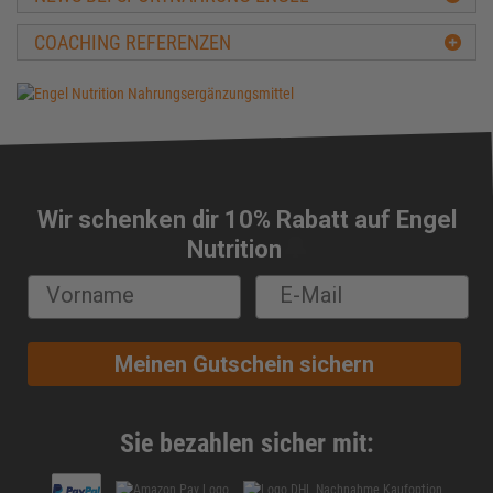
BCAA
COACHING REFERENZEN
Beta-Alanin
Biologische Wertigkeit
Carbs
Carnitin
Casein
CFM-Protein
Wir schenken dir 10% Rabatt auf Engel
Cholesterin
🔔
Nutrition
Chondroitin
Chrom
Cluster Dextrin®
Conjugierte Linolsäure (CLA)
Meinen Gutschein sichern
Cortison
Creapure®
Creatin
Sie bezahlen sicher mit:
Creatin-Ethyl-Ester