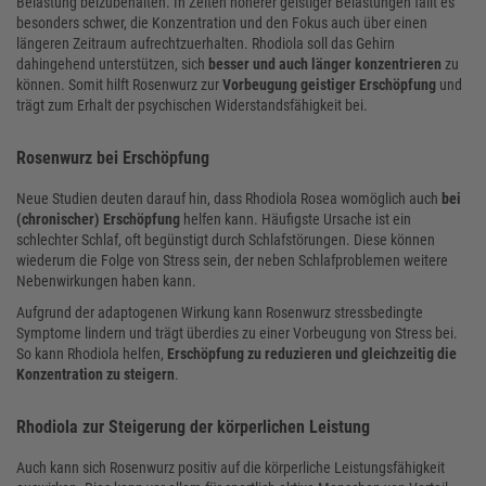
Belastung beizubehalten. In Zeiten höherer geistiger Belastungen fällt es
besonders schwer, die Konzentration und den Fokus auch über einen
längeren Zeitraum aufrechtzuerhalten. Rhodiola soll das Gehirn
dahingehend unterstützen, sich
besser und auch länger konzentrieren
zu
können. Somit hilft Rosenwurz zur
Vorbeugung geistiger Erschöpfung
und
trägt zum Erhalt der psychischen Widerstandsfähigkeit bei.
Rosenwurz bei Erschöpfung
Neue Studien deuten darauf hin, dass Rhodiola Rosea womöglich auch
bei
(chronischer) Erschöpfung
helfen kann. Häufigste Ursache ist ein
schlechter Schlaf, oft begünstigt durch Schlafstörungen. Diese können
wiederum die Folge von Stress sein, der neben Schlafproblemen weitere
Nebenwirkungen haben kann.
Aufgrund der adaptogenen Wirkung kann Rosenwurz stressbedingte
Symptome lindern und trägt überdies zu einer Vorbeugung von Stress bei.
So kann Rhodiola helfen,
Erschöpfung zu reduzieren und gleichzeitig die
Konzentration zu steigern
.
Rhodiola zur Steigerung der körperlichen Leistung
Auch kann sich Rosenwurz positiv auf die körperliche Leistungsfähigkeit