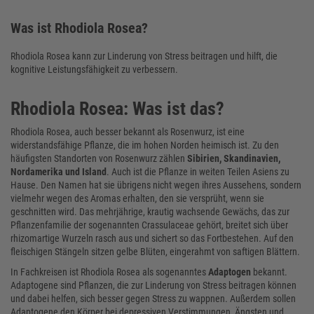
Was ist Rhodiola Rosea?
Rhodiola Rosea kann zur Linderung von Stress beitragen und hilft, die
kognitive Leistungsfähigkeit zu verbessern.
Rhodiola Rosea: Was ist das?
Rhodiola Rosea, auch besser bekannt als Rosenwurz, ist eine
widerstandsfähige Pflanze, die im hohen Norden heimisch ist. Zu den
häufigsten Standorten von Rosenwurz zählen
Sibirien, Skandinavien,
Nordamerika und Island
. Auch ist die Pflanze in weiten Teilen Asiens zu
Hause. Den Namen hat sie übrigens nicht wegen ihres Aussehens, sondern
vielmehr wegen des Aromas erhalten, den sie versprüht, wenn sie
geschnitten wird. Das mehrjährige, krautig wachsende Gewächs, das zur
Pflanzenfamilie der sogenannten Crassulaceae gehört, breitet sich über
rhizomartige Wurzeln rasch aus und sichert so das Fortbestehen. Auf den
fleischigen Stängeln sitzen gelbe Blüten, eingerahmt von saftigen Blättern.
In Fachkreisen ist Rhodiola Rosea als sogenanntes
Adaptogen
bekannt.
Adaptogene sind Pflanzen, die zur Linderung von Stress beitragen können
und dabei helfen, sich besser gegen Stress zu wappnen. Außerdem sollen
Adaptogene den Körper bei depressiven Verstimmungen, Ängsten und