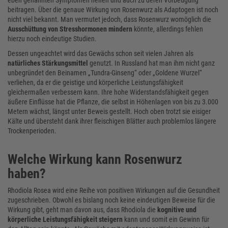
eben genannten Symptomen helfen und auch zu deren Vorbeugung
beitragen. Über die genaue Wirkung von Rosenwurz als Adaptogen ist noch
nicht viel bekannt. Man vermutet jedoch, dass Rosenwurz womöglich die
Ausschüttung von Stresshormonen mindern
könnte, allerdings fehlen
hierzu noch eindeutige Studien.
Dessen ungeachtet wird das Gewächs schon seit vielen Jahren als
natürliches Stärkungsmittel
genutzt. In Russland hat man ihm nicht ganz
unbegründet den Beinamen „Tundra-Ginseng“ oder „Goldene Wurzel“
verliehen, da er die geistige und körperliche Leistungsfähigkeit
gleichermaßen verbessern kann. Ihre hohe Widerstandsfähigkeit gegen
äußere Einflüsse hat die Pflanze, die selbst in Höhenlagen von bis zu 3.000
Metern wächst, längst unter Beweis gestellt. Hoch oben trotzt sie eisiger
Kälte und übersteht dank ihrer fleischigen Blätter auch problemlos längere
Trockenperioden.
Welche Wirkung kann Rosenwurz
haben?
Rhodiola Rosea wird eine Reihe von positiven Wirkungen auf die Gesundheit
zugeschrieben. Obwohl es bislang noch keine eindeutigen Beweise für die
Wirkung gibt, geht man davon aus, dass Rhodiola die
kognitive und
körperliche Leistungsfähigkeit steigern
kann und somit ein Gewinn für