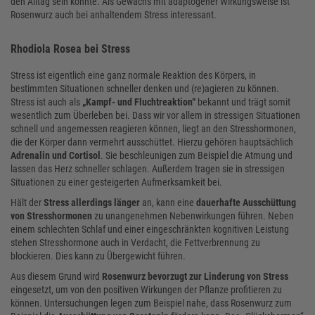
den Alltag sein könnte. Als Gewächs mit adaptogener Wirkungsweise ist
Rosenwurz auch bei anhaltendem Stress interessant.
Rhodiola Rosea bei Stress
Stress ist eigentlich eine ganz normale Reaktion des Körpers, in
bestimmten Situationen schneller denken und (re)agieren zu können.
Stress ist auch als
„Kampf- und Fluchtreaktion“
bekannt und trägt somit
wesentlich zum Überleben bei. Dass wir vor allem in stressigen Situationen
schnell und angemessen reagieren können, liegt an den Stresshormonen,
die der Körper dann vermehrt ausschüttet. Hierzu gehören hauptsächlich
Adrenalin und Cortisol
. Sie beschleunigen zum Beispiel die Atmung und
lassen das Herz schneller schlagen. Außerdem tragen sie in stressigen
Situationen zu einer gesteigerten Aufmerksamkeit bei.
Hält der
Stress allerdings länger
an, kann eine
dauerhafte Ausschüttung
von Stresshormonen
zu unangenehmen Nebenwirkungen führen. Neben
einem schlechten Schlaf und einer eingeschränkten kognitiven Leistung
stehen Stresshormone auch in Verdacht, die Fettverbrennung zu
blockieren. Dies kann zu Übergewicht führen.
Aus diesem Grund wird
Rosenwurz bevorzugt zur Linderung von Stress
eingesetzt, um von den positiven Wirkungen der Pflanze profitieren zu
können. Untersuchungen legen zum Beispiel nahe, dass Rosenwurz zum