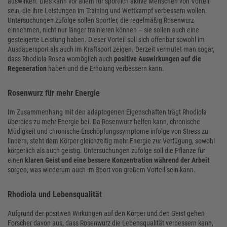
auswirken. Dies kann vor allem für sportlich aktive Menschen von Vorteil
sein, die ihre Leistungen im Training und Wettkampf verbessern wollen.
Untersuchungen zufolge sollen Sportler, die regelmäßig Rosenwurz
einnehmen, nicht nur länger trainieren können – sie sollen auch eine
gesteigerte Leistung haben. Dieser Vorteil soll sich offenbar sowohl im
Ausdauersport als auch im Kraftsport zeigen. Derzeit vermutet man sogar,
dass Rhodiola Rosea womöglich auch
positive Auswirkungen auf die
Regeneration
haben und die Erholung verbessern kann.
Rosenwurz für mehr Energie
Im Zusammenhang mit den adaptogenen Eigenschaften trägt Rhodiola
überdies zu mehr Energie bei. Da Rosenwurz helfen kann, chronische
Müdigkeit und chronische Erschöpfungssymptome infolge von Stress zu
lindern, steht dem Körper gleichzeitig mehr Energie zur Verfügung, sowohl
körperlich als auch geistig. Untersuchungen zufolge soll die Pflanze für
einen
klaren Geist und eine bessere Konzentration während der Arbeit
sorgen, was wiederum auch im Sport von großem Vorteil sein kann.
Rhodiola und Lebensqualität
Aufgrund der positiven Wirkungen auf den Körper und den Geist gehen
Forscher davon aus, dass Rosenwurz die Lebensqualität verbessern kann,