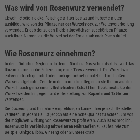
Was wird von Rosenwurz verwendet?
Obwohl Rhodiola dicke, fleischige Blätter besitzt und hübsche Blüten
ausbildet, wird von der Pflanze
nur der Wurzelstock
zur Weiterverarbeitung
verwendet. Er gab der zu den Dickblattgewächsen zugehörigen Pflanze
auch ihren Namen, da die Wurzel bei der Ernte stark nach Rosen duftet.
Wie Rosenwurz einnehmen?
In den nördlichen Regionen, in denen Rhodiola Rosea heimisch ist, wird das
Rhizom gerne für die Zubereitung eines
Tees
verwendet. Die Wurzel wird
entweder frisch geerntet oder auch getrocknet genutzt und mit heißem
Wasser aufgebrüht. Gerade in den nördlichen Regionen stellt man aus den
Wurzeln auch gerne einen
alkoholischen Extrakt
her. Trockenextrakte der
Wurzel werden hingegen für die Herstellung von
Kapseln und Tabletten
verwendet.
Die Dosierung und Einnahmeempfehlungen können hier je nach Hersteller
variieren. In jedem Fall ist jedoch auf eine hohe Qualität zu achten, um von
der möglichen Wirkung von Rosenwurz zu profitieren. Auch ist es möglich,
Rosenwurz in Verbindung mit weiteren Nährstoffen
zu kaufen, wie zum
Beispiel Ginkgo Biloba, Ginseng oder Grünteeextrakt.