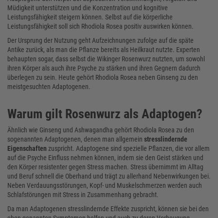
Müdigkeit unterstützen und die Konzentration und kognitive
Leistungsfähigkeit steigern können. Selbst auf die körperliche
Leistungsfähigkeit soll sich Rhodiola Rosea positiv auswirken können.
Der Ursprung der Nutzung geht Aufzeichnungen zufolge auf die späte
Antike zurück, als man die Pflanze bereits als Heilkraut nutzte. Experten
behaupten sogar, dass selbst die Wikinger Rosenwurz nutzten, um sowohl
ihren Körper als auch ihre Psyche zu stärken und ihren Gegnern dadurch
überlegen zu sein. Heute gehört Rhodiola Rosea neben Ginseng zu den
meistgesuchten Adaptogenen.
Warum gilt Rosenwurz als Adaptogen?
Ähnlich wie Ginseng und Ashwagandha gehört Rhodiola Rosea zu den
sogenannten Adaptogenen, denen man allgemein
stresslindernde
Eigenschaften
zuspricht. Adaptogene sind spezielle Pflanzen, die vor allem
auf die Psyche Einfluss nehmen können, indem sie den Geist stärken und
den Körper resistenter gegen Stress machen. Stress übernimmt im Alltag
und Beruf schnell die Oberhand und trägt zu allerhand Nebenwirkungen bei.
Neben Verdauungsstörungen, Kopf- und Muskelschmerzen werden auch
Schlafstörungen mit Stress in Zusammenhang gebracht.
Da man Adaptogenen stresslindernde Effekte zuspricht, können sie bei den