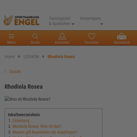
Trainingsziel
Körpertypen
& Sportarten
Menü
Suche
Anmelden
Favoriten
Warenkorb
Home
LEXIKON
Rhodiola Rosea
Zurück
Rhodiola Rosea
Inhaltsverzeichnis
Einleitung
Rhodiola Rosea: Was ist das?
Warum gilt Rosenwurz als Adaptogen?