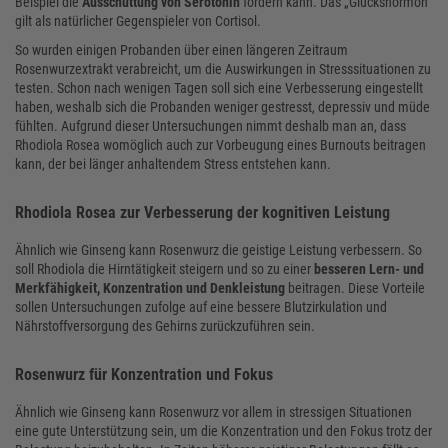
Beispiel die
Ausschüttung von Serotonin
fördern kann. Das „Glückshormon“
gilt als natürlicher Gegenspieler von Cortisol.
So wurden einigen Probanden über einen längeren Zeitraum
Rosenwurzextrakt verabreicht, um die Auswirkungen in Stresssituationen zu
testen. Schon nach wenigen Tagen soll sich eine Verbesserung eingestellt
haben, weshalb sich die Probanden weniger gestresst, depressiv und müde
fühlten. Aufgrund dieser Untersuchungen nimmt deshalb man an, dass
Rhodiola Rosea womöglich auch zur Vorbeugung eines Burnouts beitragen
kann, der bei länger anhaltendem Stress entstehen kann.
Rhodiola Rosea zur Verbesserung der kognitiven Leistung
Ähnlich wie Ginseng kann Rosenwurz die geistige Leistung verbessern. So
soll Rhodiola die Hirntätigkeit steigern und so zu einer
besseren Lern- und
Merkfähigkeit, Konzentration und Denkleistung
beitragen. Diese Vorteile
sollen Untersuchungen zufolge auf eine bessere Blutzirkulation und
Nährstoffversorgung des Gehirns zurückzuführen sein.
Rosenwurz für Konzentration und Fokus
Ähnlich wie Ginseng kann Rosenwurz vor allem in stressigen Situationen
eine gute Unterstützung sein, um die Konzentration und den Fokus trotz der