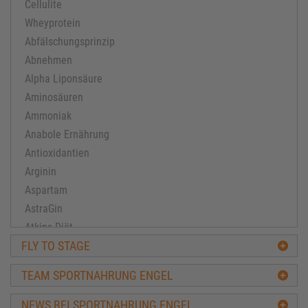
Cellulite
Wheyprotein
Abfälschungsprinzip
Abnehmen
Alpha Liponsäure
Aminosäuren
Ammoniak
Anabole Ernährung
Antioxidantien
Arginin
Aspartam
AstraGin
Atkins Diät
FLY TO STAGE
Ausdauertraining
Avena-Sativa
TEAM SPORTNAHRUNG ENGEL
Bacillus subtilis
Ballaststoffe
NEWS BEI SPORTNAHRUNG ENGEL