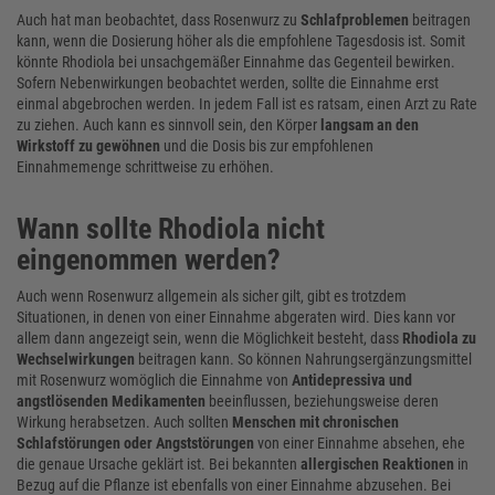
Auch hat man beobachtet, dass Rosenwurz zu
Schlafproblemen
beitragen
kann, wenn die Dosierung höher als die empfohlene Tagesdosis ist. Somit
könnte Rhodiola bei unsachgemäßer Einnahme das Gegenteil bewirken.
Sofern Nebenwirkungen beobachtet werden, sollte die Einnahme erst
einmal abgebrochen werden. In jedem Fall ist es ratsam, einen Arzt zu Rate
zu ziehen. Auch kann es sinnvoll sein, den Körper
langsam an den
Wirkstoff zu gewöhnen
und die Dosis bis zur empfohlenen
Einnahmemenge schrittweise zu erhöhen.
Wann sollte Rhodiola nicht
eingenommen werden?
Auch wenn Rosenwurz allgemein als sicher gilt, gibt es trotzdem
Situationen, in denen von einer Einnahme abgeraten wird. Dies kann vor
allem dann angezeigt sein, wenn die Möglichkeit besteht, dass
Rhodiola zu
Wechselwirkungen
beitragen kann. So können Nahrungsergänzungsmittel
mit Rosenwurz womöglich die Einnahme von
Antidepressiva und
angstlösenden Medikamenten
beeinflussen, beziehungsweise deren
Wirkung herabsetzen. Auch sollten
Menschen mit chronischen
Schlafstörungen oder Angststörungen
von einer Einnahme absehen, ehe
die genaue Ursache geklärt ist. Bei bekannten
allergischen Reaktionen
in
Bezug auf die Pflanze ist ebenfalls von einer Einnahme abzusehen. Bei