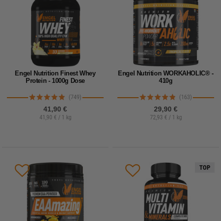
Engel Nutrition Finest Whey
Engel Nutrition WORKAHOLIC® -
Protein - 1000g Dose
410g
(749)
(163)
41,90 €
29,90 €
41,90 € / 1 kg
72,93 € / 1 kg
TOP