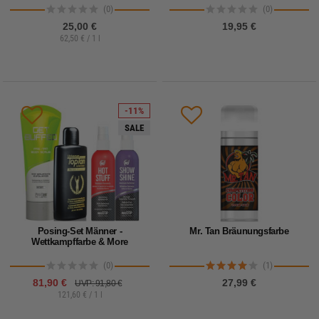
(0)
(0)
25,00 €
19,95 €
62,50 € / 1 l
-11%
SALE
Posing-Set Männer -
Mr. Tan Bräunungsfarbe
Wettkampffarbe & More
(0)
(1)
81,90 €
27,99 €
UVP: 91,80 €
121,60 € / 1 l