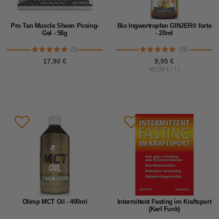
Pro Tan Muscle Sheen Posing-
Bio Ingwertropfen GINJER® forte
Gel - 58g
- 20ml
(2)
(56)
17,90 €
9,95 €
497,50 € / 1 l
Olimp MCT Oil - 400ml
Intermittent Fasting im Kraftsport
(Karl Funk)