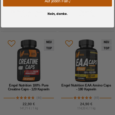
Auf jeden Fall👇
(9)
(79)
136,50 €
39,90 €
UVP: 160,60 €
Nein, danke.
32,35 € / 1 kg
74,05 € / 1 kg
NEU
NEU
TOP
TOP
Engel Nutrition 100% Pure
Engel Nutrition EAA Amino Caps
Creatine Caps - 120 Kapseln
- 180 Kapseln
(44)
(69)
22,90 €
24,90 €
141,71 € / 1 kg
114,33 € / 1 kg