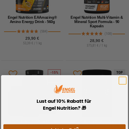
Engel Nutrition EAAmazing®
Engel Nutrition Multi-Vitamin &
Amino Energy Drink - 560g
Mineral Sport Formula - 90
Kapseln
(584)
(108)
29,90 €
28,90 €
53,39 € / 1 kg
375,81 € / 1 kg
-15%
TOP
NEU
SALE
Lust auf 10% Rabatt für
Engel Nutrition? 🎁
Engel Nutrition Complete
Engel Nutrition 100% Pure
Workout Stack
Creatine Caps - 400 Kapseln