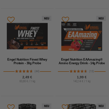
NEU
NEU
Engel Nutrition Finest Whey
Engel Nutrition EAAmazing®
Protein - 30g Probe
Amino Energy Drink - 14g Probe
(44)
(13)
2,49 €
1,99 €
83,00 € / 1 kg
142,14 € / 1 kg
NEU
NEU