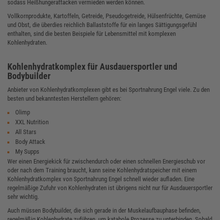
sodass Heißhungerattacken vermieden werden können.
Vollkornprodukte, Kartoffeln, Getreide, Pseudogetreide, Hülsenfrüchte, Gemüse
und Obst, die überdies reichlich Ballaststoffe für ein langes Sättigungsgefühl
enthalten, sind die besten Beispiele für Lebensmittel mit komplexen
Kohlenhydraten.
Kohlenhydratkomplex für Ausdauersportler und
Bodybuilder
Anbieter von Kohlenhydratkomplexen gibt es bei Sportnahrung Engel viele. Zu den
besten und bekanntesten Herstellern gehören:
Olimp
XXL Nutrition
All Stars
Body Attack
My Supps
Wer einen Energiekick für zwischendurch oder einen schnellen Energieschub vor
oder nach dem Training braucht, kann seine Kohlenhydratspeicher mit einem
Kohlenhydratkomplex von Sportnahrung Engel schnell wieder aufladen. Eine
regelmäßige Zufuhr von Kohlenhydraten ist übrigens nicht nur für Ausdauersportler
sehr wichtig.
Auch müssen Bodybuilder, die sich gerade in der Muskelaufbauphase befinden,
regelmäßig Kohlenhydrate zuführen, um katabole Prozesse zu unterbinden. Sobald