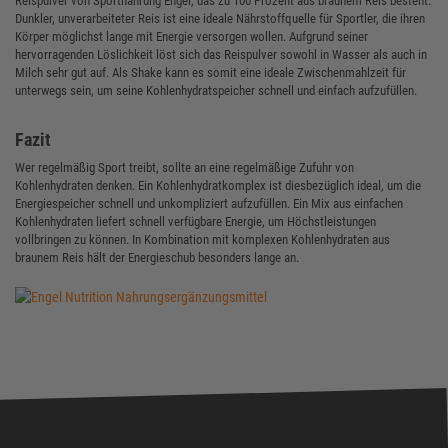
Reispulver von Sportnahrung Engel, das zu 100 Prozent aus braunem Reis besteht.
Dunkler, unverarbeiteter Reis ist eine ideale Nährstoffquelle für Sportler, die ihren
Körper möglichst lange mit Energie versorgen wollen. Aufgrund seiner
hervorragenden Löslichkeit löst sich das Reispulver sowohl in Wasser als auch in
Milch sehr gut auf. Als Shake kann es somit eine ideale Zwischenmahlzeit für
unterwegs sein, um seine Kohlenhydratspeicher schnell und einfach aufzufüllen.
Fazit
Wer regelmäßig Sport treibt, sollte an eine regelmäßige Zufuhr von
Kohlenhydraten denken. Ein Kohlenhydratkomplex ist diesbezüglich ideal, um die
Energiespeicher schnell und unkompliziert aufzufüllen. Ein Mix aus einfachen
Kohlenhydraten liefert schnell verfügbare Energie, um Höchstleistungen
vollbringen zu können. In Kombination mit komplexen Kohlenhydraten aus
braunem Reis hält der Energieschub besonders lange an.