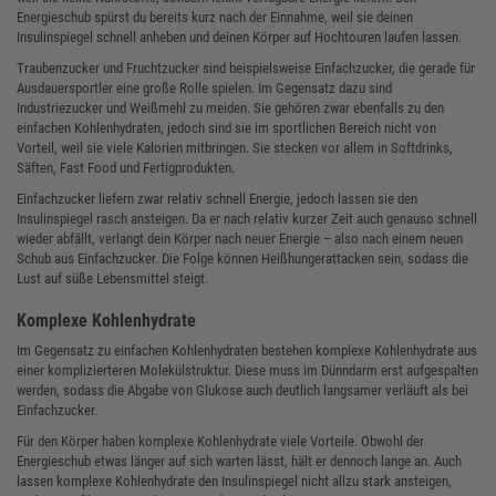
Energieschub spürst du bereits kurz nach der Einnahme, weil sie deinen
Insulinspiegel schnell anheben und deinen Körper auf Hochtouren laufen lassen.
Traubenzucker und Fruchtzucker sind beispielsweise Einfachzucker, die gerade für
Ausdauersportler eine große Rolle spielen. Im Gegensatz dazu sind
Industriezucker und Weißmehl zu meiden. Sie gehören zwar ebenfalls zu den
einfachen Kohlenhydraten, jedoch sind sie im sportlichen Bereich nicht von
Vorteil, weil sie viele Kalorien mitbringen. Sie stecken vor allem in Softdrinks,
Säften, Fast Food und Fertigprodukten.
Einfachzucker liefern zwar relativ schnell Energie, jedoch lassen sie den
Insulinspiegel rasch ansteigen. Da er nach relativ kurzer Zeit auch genauso schnell
wieder abfällt, verlangt dein Körper nach neuer Energie – also nach einem neuen
Schub aus Einfachzucker. Die Folge können Heißhungerattacken sein, sodass die
Lust auf süße Lebensmittel steigt.
Komplexe Kohlenhydrate
Im Gegensatz zu einfachen Kohlenhydraten bestehen komplexe Kohlenhydrate aus
einer komplizierteren Molekülstruktur. Diese muss im Dünndarm erst aufgespalten
werden, sodass die Abgabe von Glukose auch deutlich langsamer verläuft als bei
Einfachzucker.
Für den Körper haben komplexe Kohlenhydrate viele Vorteile. Obwohl der
Energieschub etwas länger auf sich warten lässt, hält er dennoch lange an. Auch
lassen komplexe Kohlenhydrate den Insulinspiegel nicht allzu stark ansteigen,