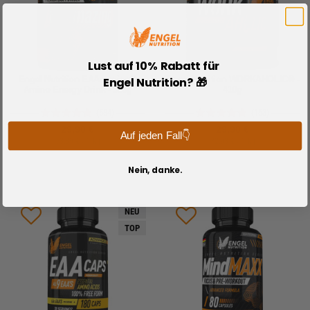
Lust auf 10% Rabatt für
Engel Nutrition? 🎁
Engel Nutrition EAAmazing®
Engel Nutrition WORKAHOLIC® -
Amino Energy Drink - 560g
410g
(584)
(163)
29,90 €
29,90 €
Auf jeden Fall👇
53,39 € / 1 kg
72,93 € / 1 kg
Nein, danke.
NEU
TOP