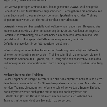
Tryptophan, Phenylalin und Threonin.
Den verzweigtkettigen Aminosäuren, den sogenannten
BCAAs
, wird eine große
Bedeutung für den Muskelaufbau zugeschrieben. Hierzu gehören die Aminosäuren
Valin, Leucin und Isoleucin, die auch gerne als Sportnahrung vor dem Training
eingenommen werden, um die Proteinsynthese zu verbessern.
L-Arginin
– eine semi-essenzielle Aminosäure – kann zudem zur Steigerung des
Muskelpumps sowie zu einer Verbesserung der Kraft und Ausdauer beitragen.
L-
Carnitin
, eine Verbindung, die aus den beiden Aminosäuren Methionin und Lysin
gebildet wird, soll hingegen die Fettverbrennung anregen, um in der
Definitionsphase das Körperfett reduzieren zu können.
In Verbindung mit einer kohlenhydratarmen Ernährung (low carb) kann L-Carnitin
eine wertvolle Sportnahrung vor dem Training sein. Nicht zu vergessen die nicht
essenzielle Aminosäure L-Tyrosin, die, in Bezug auf einen besseren Muskelaufbau
und eine optimale Regeneration nach dem Training, von ebenso großer Bedeutung
ist.
Kohlenhydrate vor dem Training:
Da der Körper seine Energie in erster Linie aus Kohlenhydraten bezieht, sind sie vor
dem Training unverzichtbar. Als Shake (beispielsweise in Form von Maltodextrin)
vor dem Training eingenommen liefern sie schnell verwertbare Energie. Einfache
Kohlenhydrate werden auch gerne mit komplexen Kohlenhydraten aus
Haferflocken (Instant Oats) kombiniert, um den Körper auch während des
Trainings mit einem wichtigen Brennstoff zu versorgen.