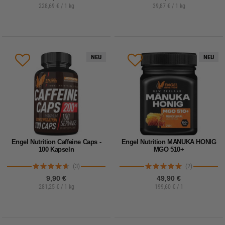
228,69 € / 1 kg
39,87 € / 1 kg
NEU
NEU
Engel Nutrition Caffeine Caps -
Engel Nutrition MANUKA HONIG
100 Kapseln
MGO 510+
(3)
(2)
9,90 €
49,90 €
281,25 € / 1 kg
199,60 € / 1