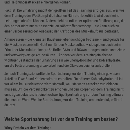
und Heißhungerattacken einhergehen können.
Fakt ist: Die Ernährung macht den größten Teil des Trainingserfolges aus. Wer vor
dem Training oder Wettkampf die falschen Nährstoffe zuführt, wird auch keine
Leistungen abrufen können. Anders sieht es mit einer optimalen Ernährung aus, die
den Körper nicht nur mit essenziellen Nährstoffen versorgt – sie kann auch zu
einer Verbesserung der Ausdauer, der Kraft oder des Muskelaufbaus beitragen.
Aminosäuren – die kleinsten Bausteine lebenswichtiger Proteine – sind gerade für
die Muskeln essenziell. Nicht nur für den Muskelaufbau – sie spielen auch beim
Erhalt der Muskulatur eine große Rolle. EAAs und BCAAs – sogenannte essenzielle
und verzweigtkettige Aminosäuren – können vor dem Training ein ebenso
wichtiger Bestandteil der Ernährung sein wie Energy-Booster und Kohlenhydrate,
um die Fettverbrennung anzukurbeln und die Glukosespeicher aufzufüllen.
Je nach Trainingsziel sollte die Sportnahrung vor dem Training einen gewissen
Anteil an Eiweiß und Kohlenhydraten enthalten. Ein höherer Kohlenhydratanteil ist
vor allem bei Ausdauersportlern sinnvoll, weil sie weite Strecken zurücklegen
müssen. Um die Verdaulichkeit zu erhöhen und den Körper vor dem Training nicht
unnötig zu belasten, ist eine hochwertige Sportnahrung vor dem Training oftmals
die bessere Wahl. Welche Sportnahrung vor dem Training am besten ist, erfährst
du jetzt.
Welche Sportnahrung ist vor dem Training am besten?
Whey Protein vor dem Training: