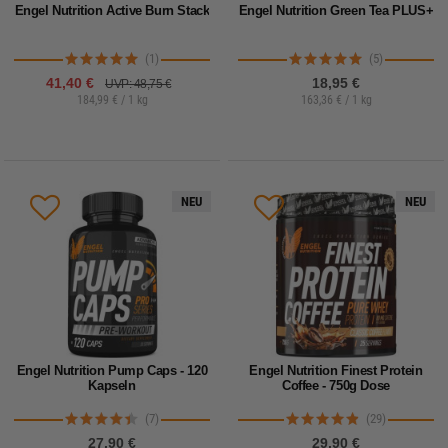
Engel Nutrition Active Burn Stack
Engel Nutrition Green Tea PLUS+
(1)
(5)
41,40 €
18,95 €
UVP: 48,75 €
184,99 € / 1 kg
163,36 € / 1 kg
NEU
NEU
Engel Nutrition Pump Caps - 120
Engel Nutrition Finest Protein
Kapseln
Coffee - 750g Dose
(7)
(29)
27,90 €
29,90 €