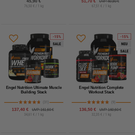
45,90 €
51,70 €
UVP: 60,80 €
76,50 € / 1 kg
67,51 € / 1 kg
-15%
-15%
SALE
NEU
SALE
Engel Nutrition Ultimate Muscle
Engel Nutrition Complete
Building Stack
Workout Stack
(31)
(9)
137,40 €
136,50 €
UVP: 161,60 €
UVP: 160,60 €
34,61 € / 1 kg
32,35 € / 1 kg