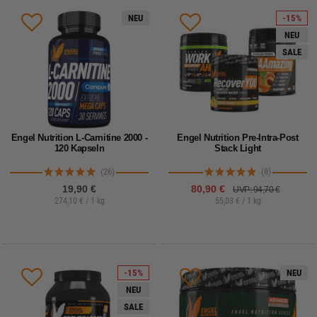
NEU
-15%
NEU
SALE
Engel Nutrition L-Carnitine 2000 -
Engel Nutrition Pre-Intra-Post
120 Kapseln
Stack Light
(26)
(8)
19,90 €
80,90 €
UVP: 94,70 €
274,10 € / 1 kg
55,03 € / 1 kg
-15%
NEU
NEU
SALE