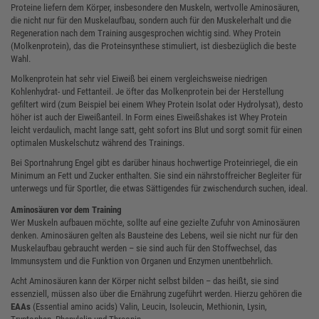
Proteine liefern dem Körper, insbesondere den Muskeln, wertvolle Aminosäuren,
die nicht nur für den Muskelaufbau, sondern auch für den Muskelerhalt und die
Regeneration nach dem Training ausgesprochen wichtig sind. Whey Protein
(Molkenprotein), das die Proteinsynthese stimuliert, ist diesbezüglich die beste
Wahl.
Molkenprotein hat sehr viel Eiweiß bei einem vergleichsweise niedrigen
Kohlenhydrat- und Fettanteil. Je öfter das Molkenprotein bei der Herstellung
gefiltert wird (zum Beispiel bei einem Whey Protein Isolat oder Hydrolysat), desto
höher ist auch der Eiweißanteil. In Form eines Eiweißshakes ist Whey Protein
leicht verdaulich, macht lange satt, geht sofort ins Blut und sorgt somit für einen
optimalen Muskelschutz während des Trainings.
Bei Sportnahrung Engel gibt es darüber hinaus hochwertige Proteinriegel, die ein
Minimum an Fett und Zucker enthalten. Sie sind ein nährstoffreicher Begleiter für
unterwegs und für Sportler, die etwas Sättigendes für zwischendurch suchen, ideal.
Aminosäuren vor dem Training
Wer Muskeln aufbauen möchte, sollte auf eine gezielte Zufuhr von Aminosäuren
denken. Aminosäuren gelten als Bausteine des Lebens, weil sie nicht nur für den
Muskelaufbau gebraucht werden – sie sind auch für den Stoffwechsel, das
Immunsystem und die Funktion von Organen und Enzymen unentbehrlich.
Acht Aminosäuren kann der Körper nicht selbst bilden – das heißt, sie sind
essenziell, müssen also über die Ernährung zugeführt werden. Hierzu gehören die
EAAs
(Essential amino acids) Valin, Leucin, Isoleucin, Methionin, Lysin,