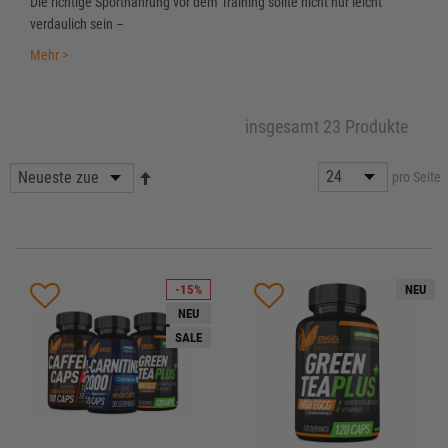
Die richtige Sportnahrung vor dem Training sollte nicht nur leicht
verdaulich sein –
Mehr >
insgesamt 23 Produkte
pro Seite
-15%
NEU
NEU
SALE