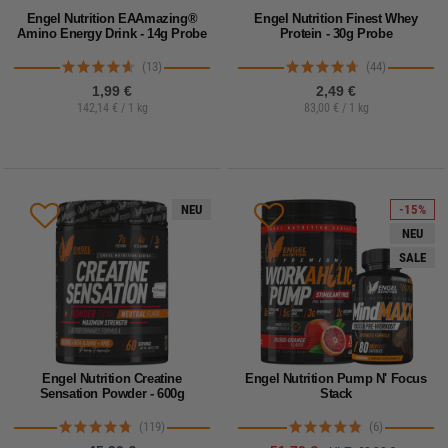
Engel Nutrition EAAmazing®
Engel Nutrition Finest Whey
Amino Energy Drink - 14g Probe
Protein - 30g Probe
(13)
(44)
1,99 €
2,49 €
142,14 € / 1 kg
83,00 € / 1 kg
NEU
-15%
NEU
SALE
Engel Nutrition Creatine
Engel Nutrition Pump N' Focus
Sensation Powder - 600g
Stack
(119)
(6)