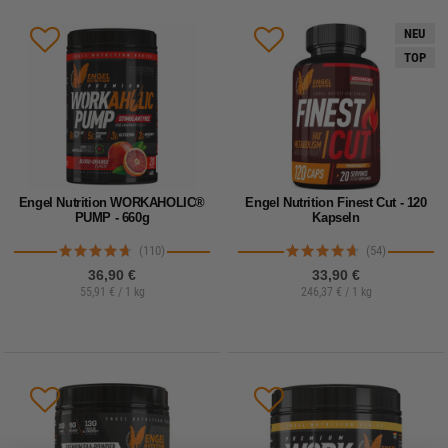
NEU
TOP
Engel Nutrition WORKAHOLIC®
Engel Nutrition Finest Cut - 120
PUMP - 660g
Kapseln
(110)
(54)
36,90 €
33,90 €
55,91 € / 1 kg
246,37 € / 1 kg