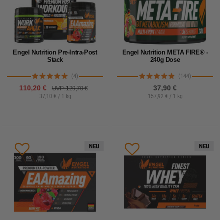
Engel Nutrition Pre-Intra-Post
Engel Nutrition META FIRE® -
Stack
240g Dose
(4)
(144)
110,20 €
37,90 €
UVP: 129,70 €
37,10 € / 1 kg
157,92 € / 1 kg
NEU
NEU