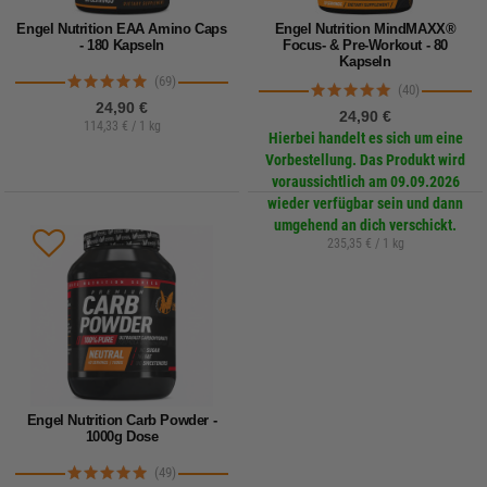
Engel Nutrition EAA Amino Caps
Engel Nutrition MindMAXX®
- 180 Kapseln
Focus- & Pre-Workout - 80
Kapseln
(69)
(40)
24,90 €
24,90 €
114,33 € / 1 kg
Hierbei handelt es sich um eine
Vorbestellung. Das Produkt wird
voraussichtlich am 09.09.2026
wieder verfügbar sein und dann
umgehend an dich verschickt.
235,35 € / 1 kg
Engel Nutrition Carb Powder -
1000g Dose
(49)