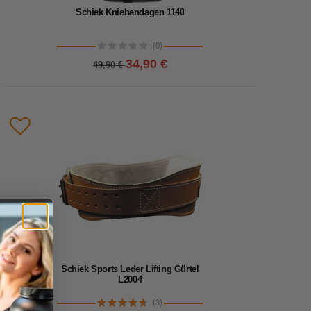
Schiek Kniebandagen 1140
(0)
34,90 €
49,90 €
Lieferzeit: 1-2 Werktage
Profi-Kniebandagen zum überziehen mit 1/4 Zoll
dicker Neopren-Manschette, wärmt und verbessert
die Durchblutung.
Details
Produkt vergleichen
Schiek Sports Leder Lifting Gürtel
L2004
(3)