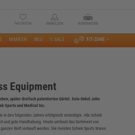
FAVORITEN
ANMELDEN
WARENKORB
0
MARKEN
NEU
% SALE
FIT-ZONE
Anmelden
ess Equipment
en, später dreifach patentierten Gürtel. Sein Onkel John
ek Sports und Medical Inc.
 in den folgenden Jahren erfolgreich verteidigte. Alle Schiek
eit und gute Handhabung. Heute umfasst das Sortiment von
r ganzen Welt verkauft werden. Die meisten Schiek Sports Waren