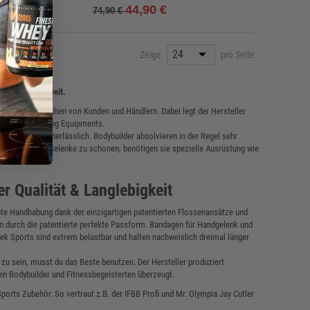
44,90 €
74,90 €
Lieferzeit: 1-2 Werktage
Premium Ledergürtel mit 10cm hohem Rückenteil
Zeige
pro Seite
mit extra Lendenpolsterung
equipment weltweit.
ark an den Wünschen von Kunden und Händlern. Dabei legt der Hersteller
Details
 des Bodybuilding Equipments.
tige Zubehör unerlässlich. Bodybuilder absolvieren in der Regel sehr
Produkt vergleichen
i Muskeln und Gelenke zu schonen, benötigen sie spezielle Ausrüstung wie
r Qualität & Langlebigkeit
hte Handhabung dank der einzigartigen patentierten Flossenansätze und
en durch die patentierte perfekte Passform. Bandagen für Handgelenk und
k Sports sind extrem belastbar und halten nachweislich dreimal länger
zu sein, musst du das Beste benutzen. Der Hersteller produziert
den Bodybuilder und Fitnessbegeisterten überzeugt.
ports Zubehör. So vertraut z.B. der IFBB Profi und Mr. Olympia Jay Cutler