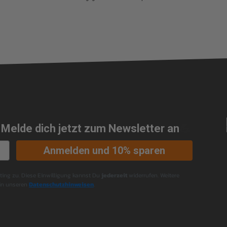
 Melde dich jetzt zum Newsletter an
💪
Anmelden und 10% sparen
ng zu. Diese Einwilligung kannst Du
jederzeit
widerrufen. Weitere
 in unseren
Datenschutzhinweisen
.