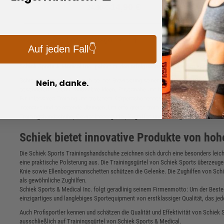
14,90 €
24,90 €
Lieferzeit: 1-2 Werktage
Sortierung
Hochwertige und atmungsaktive
Auf jeden Fall👇
Ellenbogenbandage zum Schutz vor Verletzungen
bzw. zur Stabilisierung bei Schmerzen.
Schiek Sports & Medical Inc. gehört zu den erfolgreichsten Anbietern von Sport
Schiek Sports orientiert sich bei der Entwicklung seiner Trainingsausrüstung st
Nein, danke.
Details
besonderen Wert auf innovative Ideen, Praxisnähe und hochwertige Verarbeitung
Für intensives Training und trotzdem Körperschonendes Bodybuilding ist das rich
Produkt vergleichen
intensive und belastende Übungen. Um erfolgreich trainieren zu können und dabe
Trainingshandschuhe, Gewichthebergürtel, Zughilfen und Bandagen.
Schiek bietet innovative Produkte von hohe
Die Schiek Sports Trainingshandschuhe zeichnen sich durch eine besonders leic
eine praktische Polsterung aus. Die Trainingsgürtel von Schiek Sports überzeug
Knie sowie Ellenbogenmanschetten schützen die Gelenke. Die Zughilfen von Schie
als gewöhnliche Zughilfen.
Schiek Sports & Medical Inc. folgt geradlinig seinem Firmenmotto: Um der Beste 
einzigartiges und langlebiges Sportequipment von erstklassiger Qualität, das je
Auch Profisportler kennen und schätzen die Qualität und Effektivität von Schiek S
ausschließlich auf Trainingsgürtel von Schiek Sports & Medical.