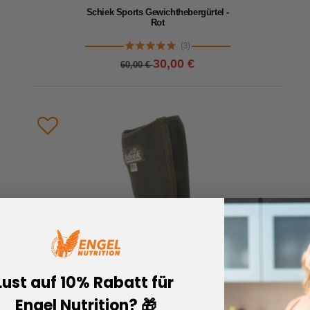
Schiek Sports Gewichthebergürtel -
Rot
(3)
30,00 €
60,00 €
Lieferzeit: 1-2 Werktage
Besonders hochwertiger Gewichthebergürtel zum
Schutz und Stabilisierung der Wirbelsäule für
Fitness und Bodybuilding.
Details
Produkt vergleichen
Schiek Ellenbogenbandage
Lust auf 10% Rabatt für
Engel Nutrition? 🎁
(4)