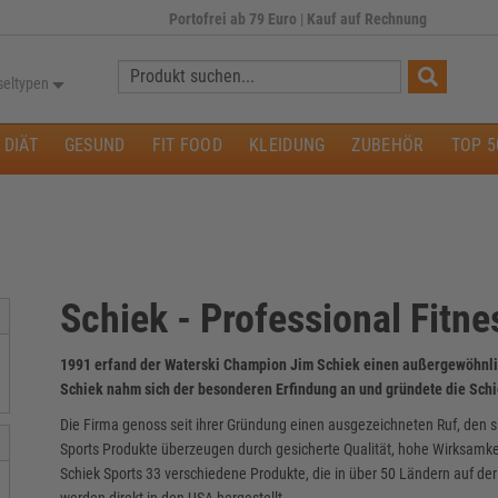
Portofrei ab 79 Euro
|
Kauf auf Rechnung
Suche:
seltypen
DIÄT
GESUND
FIT FOOD
KLEIDUNG
ZUBEHÖR
TOP 5
Schiek - Professional Fitn
1991 erfand der Waterski Champion Jim Schiek einen außergewöhnlich
Schiek nahm sich der besonderen Erfindung an und gründete die Schi
Die Firma genoss seit ihrer Gründung einen ausgezeichneten Ruf, den sie
Sports Produkte überzeugen durch gesicherte Qualität, hohe Wirksamk
Schiek Sports 33 verschiedene Produkte, die in über 50 Ländern auf de