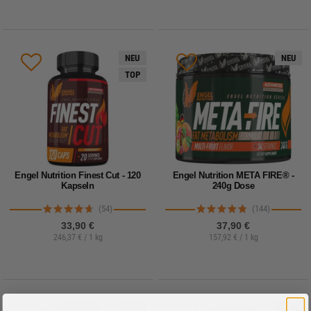
NEU
NEU
TOP
Engel Nutrition Finest Cut - 120
Engel Nutrition META FIRE® -
Kapseln
240g Dose
(54)
(144)
33,90 €
37,90 €
246,37 € / 1 kg
157,92 € / 1 kg
NEU
NEU