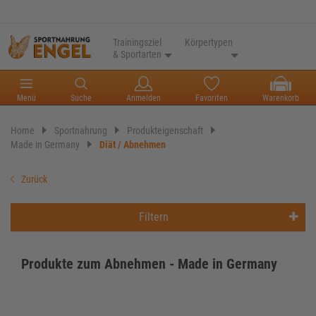
Trainingsziel
Körpertypen
& Sportarten
Menü
Suche
Anmelden
Favoriten
Warenkorb
Home
Sportnahrung
Produkteigenschaft
Made in Germany
Diät / Abnehmen
Zurück
Filtern
Produkte zum Abnehmen - Made in Germany