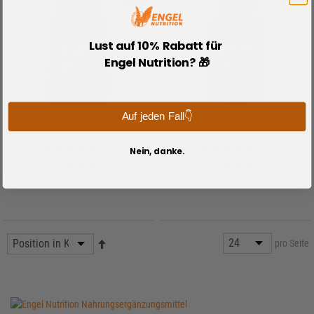
Lust auf 10% Rabatt für
Engel Nutrition? 🎁
Engel Nutrition L-Carnitine 2000 -
Engel Nutrition Green Tea PLUS+
Auf jeden Fall👇
120 Kapseln
(26)
(5)
Nein, danke.
19,90 €
18,95 €
274,10 € / 1 kg
163,36 € / 1 kg
pro Seite