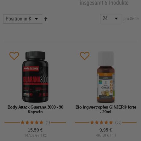
insgesamt 6 Produkte
pro Seite
Body Attack Guarana 3000 - 90
Bio Ingwertropfen GINJER® forte
Kapseln
- 20ml
(1)
(56)
15,59 €
9,95 €
147,08 € / 1 kg
497,50 € / 1 l