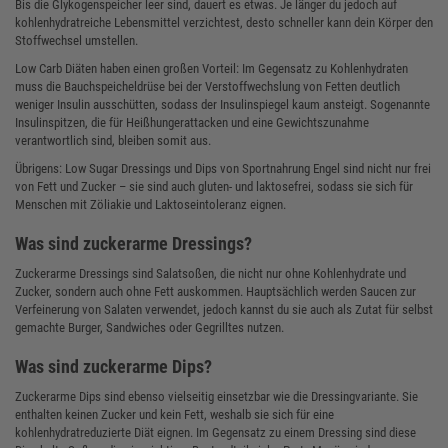
Bis die Glykogenspeicher leer sind, dauert es etwas. Je länger du jedoch auf
kohlenhydratreiche Lebensmittel verzichtest, desto schneller kann dein Körper den
Stoffwechsel umstellen.
Low Carb Diäten haben einen großen Vorteil: Im Gegensatz zu Kohlenhydraten
muss die Bauchspeicheldrüse bei der Verstoffwechslung von Fetten deutlich
weniger Insulin ausschütten, sodass der Insulinspiegel kaum ansteigt. Sogenannte
Insulinspitzen, die für Heißhungerattacken und eine Gewichtszunahme
verantwortlich sind, bleiben somit aus.
Übrigens: Low Sugar Dressings und Dips von Sportnahrung Engel sind nicht nur frei
von Fett und Zucker – sie sind auch gluten- und laktosefrei, sodass sie sich für
Menschen mit Zöliakie und Laktoseintoleranz eignen.
Was sind zuckerarme Dressings?
Zuckerarme Dressings sind Salatsoßen, die nicht nur ohne Kohlenhydrate und
Zucker, sondern auch ohne Fett auskommen. Hauptsächlich werden Saucen zur
Verfeinerung von Salaten verwendet, jedoch kannst du sie auch als Zutat für selbst
gemachte Burger, Sandwiches oder Gegrilltes nutzen.
Was sind zuckerarme Dips?
Zuckerarme Dips sind ebenso vielseitig einsetzbar wie die Dressingvariante. Sie
enthalten keinen Zucker und kein Fett, weshalb sie sich für eine
kohlenhydratreduzierte Diät eignen. Im Gegensatz zu einem Dressing sind diese