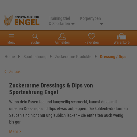
Trainingsziel
Körpertypen
& Sportarten
Menü
Suche
Anmelden
Favoriten
Warenkorb
Home
Sportnahrung
Zuckerarme Produkte
Dressing / Dips
Zurück
Zuckerarme Dressings & Dips von
Sportnahrung Engel
Wenn dein Essen fad und langweilig schmeckt, kannst du es mit
unseren Dressings und Dips etwas aufpeppen. Die kohlenhydratarmen
Saucen sind nicht nur unglaublich lecker – sie enthalten auch wenig
bis gar
Mehr >