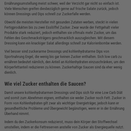
Ernährungsumstellung meist schwer, weil der Verzicht gar nicht so einfach ist.
Viele Menschen greifen diesbezüglich gerne auf frische Salate zurück, jedoch
können Dressings und Dips schnell zur Zuckerfalle werden.
Obwohl die meisten Hersteller mit gesunden Zutaten werben, steckt in vielen
Fertigprodukten bis zu zwei Esslöffel Zucker. Zwar wurde der Fettgehalt vieler
Produkte stark reduziert, jedoch enthalten sie oftmals mehr Zucker, um das
Fehlen des Geschmacksträgers geschmacklich auszugleichen. Mit diesem
Dressing kann ein knackiger Salat allerdings schnell zur Kalorienbombe werden.
Viel besser sind zuckerarme Dressings und kohlenhydratarme Dips von
Sportnahrung Engel, die wenig bis gar keinen Zucker enthalten. Sich low carb zu
ernähren bedeutet nämlich, den Anteil an Kohlenhydraten einzuschränken, um den
Körperfettanteil reduzieren zu können. Zuckerhaltige Saucen sind da eher wenig
dienlich.
Wie viel Zucker enthalten die Saucen?
Damit unsere kohlenhydratarmen Dressings und Dips sich für eine Low Carb Diät
und somit zum Abnehmen eignen, enthalten sie weder Zucker noch Fett. Zucker in
Form von Kohlenhydraten gilt zwar als wichtiger Energieträger, jedoch kann er
gesundheitliche Probleme und Übergewicht begünstigen, wenn er in der Ernährung
Überhand nimmt.
Indem du den Zuckerkonsum reduzierst, muss dein Körper den Stoffwechsel
umstellen, indem er die Fettreserven anstelle von Zucker als Energiequelle nutzt.