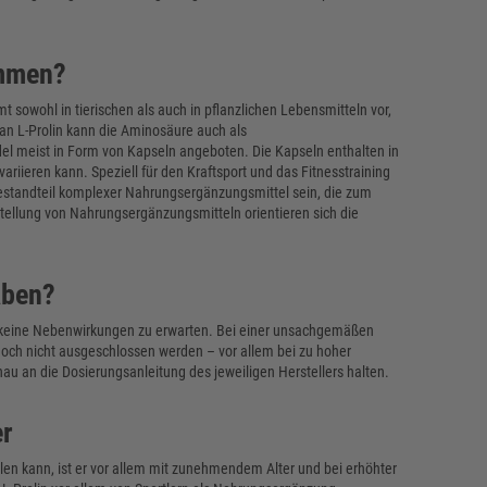
ommen?
sowohl in tierischen als auch in pflanzlichen Lebensmitteln vor,
 an L-Prolin kann die Aminosäure auch als
 meist in Form von Kapseln angeboten. Die Kapseln enthalten in
ariieren kann. Speziell für den Kraftsport und das Fitnesstraining
 Bestandteil komplexer Nahrungsergänzungsmittel sein, die zum
tellung von Nahrungsergänzungsmitteln orientieren sich die
aben?
el keine Nebenwirkungen zu erwarten. Bei einer unsachgemäßen
h nicht ausgeschlossen werden – vor allem bei zu hoher
au an die Dosierungsanleitung des jeweiligen Herstellers halten.
er
llen kann, ist er vor allem mit zunehmendem Alter und bei erhöhter