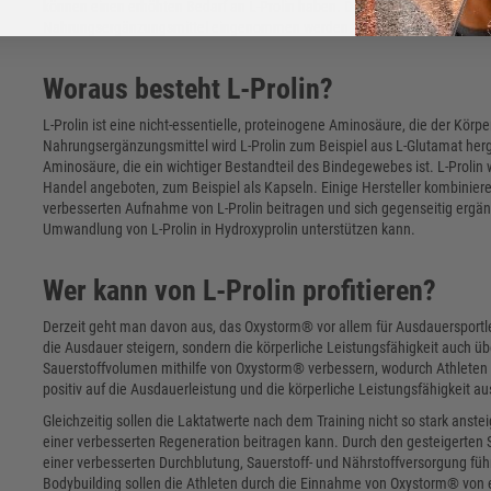
können einen erhöhten Bedarf an L-Prolin haben. Die Aminosäure wird me
Nahrungsergänzungsmittel eingenommen werden.
Woraus besteht L-Prolin?
L-Prolin ist eine nicht-essentielle, proteinogene Aminosäure, die der Körp
Nahrungsergänzungsmittel wird L-Prolin zum Beispiel aus L-Glutamat hergest
Aminosäure, die ein wichtiger Bestandteil des Bindegewebes ist. L-Prolin 
Handel angeboten, zum Beispiel als Kapseln. Einige Hersteller kombiniere
verbesserten Aufnahme von L-Prolin beitragen und sich gegenseitig ergän
Umwandlung von L-Prolin in Hydroxyprolin unterstützen kann.
Wer kann von L-Prolin profitieren?
Derzeit geht man davon aus, das Oxystorm® vor allem für Ausdauersportle
die Ausdauer steigern, sondern die körperliche Leistungsfähigkeit auch üb
Sauerstoffvolumen mithilfe von Oxystorm® verbessern, wodurch Athleten
positiv auf die Ausdauerleistung und die körperliche Leistungsfähigkeit a
Gleichzeitig sollen die Laktatwerte nach dem Training nicht so stark ans
einer verbesserten Regeneration beitragen kann. Durch den gesteigerten 
einer verbesserten Durchblutung, Sauerstoff- und Nährstoffversorgung fü
Bodybuilding sollen die Athleten durch die Einnahme von Oxystorm® von e