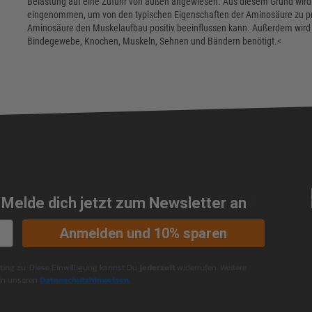
Belastung auf eine Zufuhr von außen angewiesen. Aus diesem Grund wird 
eingenommen, um von den typischen Eigenschaften der Aminosäure zu profi
Aminosäure den Muskelaufbau positiv beeinflussen kann. Außerdem wird si
Bindegewebe, Knochen, Muskeln, Sehnen und Bändern benötigt.<
 Melde dich jetzt zum Newsletter an
💪
Anmelden und 10% sparen
ng zu. Diese Einwilligung kannst Du
jederzeit
widerrufen. Weitere
 in unseren
Datenschutzhinweisen
.