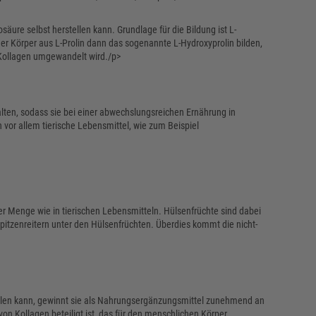
osäure selbst herstellen kann. Grundlage für die Bildung ist L-
r Körper aus L-Prolin dann das sogenannte L-Hydroxyprolin bilden,
 Kollagen umgewandelt wird./p>
halten, sodass sie bei einer abwechslungsreichen Ernährung in
or allem tierische Lebensmittel, wie zum Beispiel
 der Menge wie in tierischen Lebensmitteln. Hülsenfrüchte sind dabei
 Spitzenreitern unter den Hülsenfrüchten. Überdies kommt die nicht-
tellen kann, gewinnt sie als Nahrungsergänzungsmittel zunehmend an
von Kollagen beteiligt ist, das für den menschlichen Körper