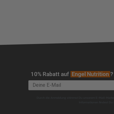
PeptoPro®
Phosphatidylserin
Phospholipids
Piperin
Post - Workout - Shake
Pre-Workout-Nutrition
Proteine / Eiweiss
Proteinkonsistenz
Q 10 Coenzym
Ribose
Softgainer
10% Rabatt auf
Engel Nutrition
?
Sojaprotein
Sportnahrung-Engel
Taurin
Teilwiederholungen
Durch die Anmeldung stimmst Du unserem E-Mail-Marketi
Informationen findest Du
Tryptophan
Verbundsätze