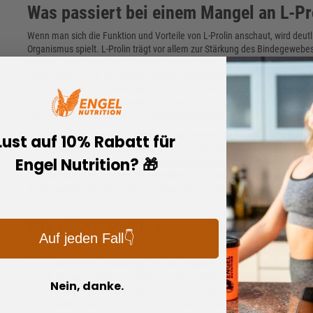
Was passiert bei einem Mangel an L-Pr
Wenn man sich die Funktion und Vorteile von L-Prolin anschaut, wird deut
Organismus spielt. L-Prolin trägt vor allem zur Stärkung des Bindegewebes 
verleiht. Da der Anteil an L-Prolin im Bindegewebe, in den Knochen, Sehn
Prolin-Mangel auch zuallererst mit Mangelerscheinungen zu rechnen. Das
Spannkraft und Widerstandskraft verlieren. Durch den schrittweisen Abba
erster Linie bei älteren Menschen zeigen, zum Beispiel in Form einer Bi
Cellulitis auf einen Mangel an L-Prolin zurückzuführen sein.
Da die Aminosäure am Aufbau von Muskelgewebe beteiligt ist, können s
Lust auf 10% Rabatt für
einhergehender Muskelschwäche äußern. Außerdem wird vermutet, dass ein
Engel Nutrition? 🎁
kann. Dies wiederum kann zu Durchblutungsstörungen und Krampfadern fü
L-Prolin auf die Knochendichte auswirken kann. Schließlich wird die nich
Knochendichte benötigt. Fehlt sie, kann dies möglicherweise zu Osteopo
Wie wird L-Prolin verwendet?
Auf jeden Fall👇
L-Prolin ist eine Aminosäure, die hauptsächlich in tierischen Lebensmit
einer eiweißreichen Ernährung kann der Körper die Aminosäure selbst bi
jedoch zu einem erhöhten Bedarf an L-Prolin kommen. L-Prolin ist wichtig 
Nein, danke.
für die Kollagenproduktion. Aus diesem Grund wird die Aminosäure häuf
ein erhöhter Bedarf an L-Prolin besteht, wie es zum Beispiel bei Sportler