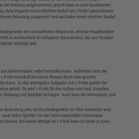
 über die Nahrung aufgenommen, jedoch kann es unter bestimmten
, dass Veganer einen erhöhten Bedarf an L-Prolin haben können.
r höheren Belastung ausgesetzt sind und daher einen erhöhten Bedarf
 Bindegewebe des menschlichen Körpers ist, wird die Hauptfunktion
 fehlt es automatisch an kollagener Bausubstanz, die zum Beispiel
 Bänder benötigt wird.
re aus Glutaminsäure selbst herstellen kann. Außerdem kann die
L-Prolin-Haushalt bei einem Mangel durch eine gezielte
den kann. Zu den wichtigsten Aufgaben von L-Prolin gehört der
bes gehört. So wird L-Prolin für den Aufbau von Haut, Knochen,
 Stärkung und Stabilität beitragen. Auch kann die Aminosäure zum
von Bedeutung sein, da das Bindegewebe im Alter schwächer wird.
ch sollen Sportler von der nicht-essenziellen Aminosäure
ben können. Bei einem Mangel an L-Prolin kann es daher zu einer