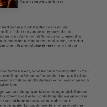
ist in Form von Kapseln angeboten, die dann als
er aus Glutaminsäure selbst synthetisieren kann. Als
ellt. L-Prolin ist die Vorstufe von Hydroxyprolin, einer
wird meist in isolierter Form als Nahrungsergänzungsmittel im
n die Aminosäure auch mit anderen Inhaltsstoffen, die zu einer
zen können. Dazu gehört beispielsweise Vitamin C, das die
r von Vorteil sein kann, da das Nahrungsergänzungsmittel nicht nur
er einen längeren Zeitraum aufrechterhalten kann. So soll sich das
 wesentlich mehr Sauerstoff aufnehmen können, was sich wiederum
uswirken kann.
teigen, was zur Vorbeugung von Mikroverletzungen (Muskelkater) und
Stickstoffoxydspiegel weiten sich die Blutgefäße, was wiederum zu
hren kann. Nicht nur im Ausdauersport, sondern auch im
iner gesteigerten Leistungsfähigkeit bei erhöhten körperlichen