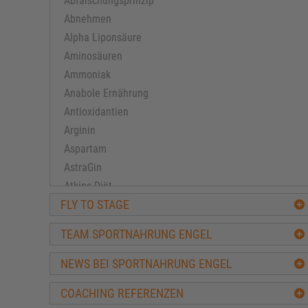
Abfälschungsprinzip
Abnehmen
Alpha Liponsäure
Aminosäuren
Ammoniak
Anabole Ernährung
Antioxidantien
Arginin
Aspartam
AstraGin
Atkins Diät
FLY TO STAGE
Ausdauertraining
Avena-Sativa
TEAM SPORTNAHRUNG ENGEL
Bacillus subtilis
Ballaststoffe
NEWS BEI SPORTNAHRUNG ENGEL
BCAA
COACHING REFERENZEN
Beta-Alanin