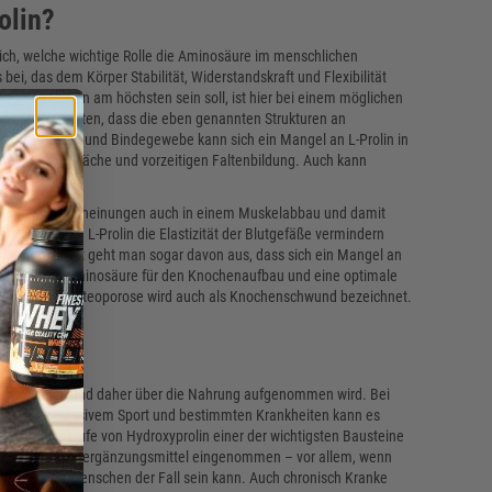
olin?
lich, welche wichtige Rolle die Aminosäure im menschlichen
bei, das dem Körper Stabilität, Widerstandskraft und Flexibilität
en und Bändern am höchsten sein soll, ist hier bei einem möglichen
 würde bedeuten, dass die eben genannten Strukturen an
u von Muskeln und Bindegewebe kann sich ein Mangel an L-Prolin in
ndegewebsschwäche und vorzeitigen Faltenbildung. Auch kann
ich Mangelerscheinungen auch in einem Muskelabbau und damit
 Mangel an L-Prolin die Elastizität der Blutgefäße vermindern
hren. Derzeit geht man sogar davon aus, dass sich ein Mangel an
t-essenzielle Aminosäure für den Knochenaufbau und eine optimale
rose führen. Osteoporose wird auch als Knochenschwund bezeichnet.
teln vorkommt und daher über die Nahrung aufgenommen wird. Bei
lden, bei exzessivem Sport und bestimmten Krankheiten kann es
und als Vorstufe von Hydroxyprolin einer der wichtigsten Bausteine
ig als Nahrungsergänzungsmittel eingenommen – vor allem, wenn
n und älteren Menschen der Fall sein kann. Auch chronisch Kranke