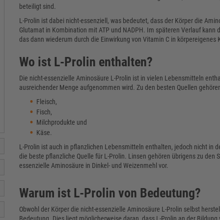
beteiligt sind.
L-Prolin ist dabei nicht-essenziell, was bedeutet, dass der Körper die Amin
Glutamat in Kombination mit ATP und NADPH. Im späteren Verlauf kann de
das dann wiederum durch die Einwirkung von Vitamin C in körpereigenes
Wo ist L-Prolin enthalten?
Die nicht-essenzielle Aminosäure L-Prolin ist in vielen Lebensmitteln ent
ausreichender Menge aufgenommen wird. Zu den besten Quellen gehören v
Fleisch,
Fisch,
Milchprodukte und
Käse.
L-Prolin ist auch in pflanzlichen Lebensmitteln enthalten, jedoch nicht in
die beste pflanzliche Quelle für L-Prolin. Linsen gehören übrigens zu den
essenzielle Aminosäure in Dinkel- und Weizenmehl vor.
Warum ist L-Prolin von Bedeutung?
Obwohl der Körper die nicht-essenzielle Aminosäure L-Prolin selbst hers
Bedeutung. Dies liegt möglicherweise daran, dass L-Prolin an der Bildung 