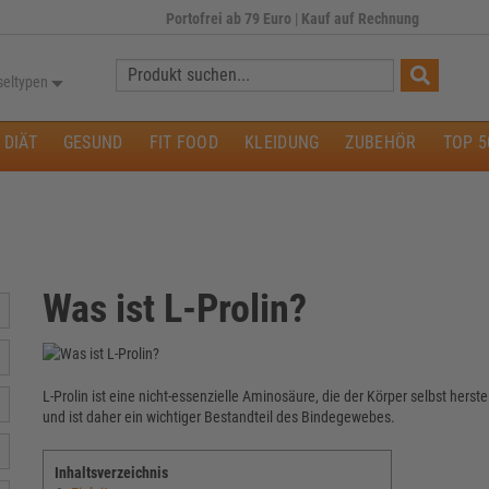
Portofrei ab 79 Euro
|
Kauf auf Rechnung
Suche:
seltypen
DIÄT
GESUND
FIT FOOD
KLEIDUNG
ZUBEHÖR
TOP 5
Was ist L-Prolin?
L-Prolin ist eine nicht-essenzielle Aminosäure, die der Körper selbst herst
und ist daher ein wichtiger Bestandteil des Bindegewebes.
Inhaltsverzeichnis