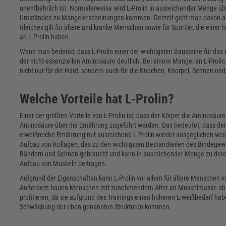
unentbehrlich ist. Normalerweise wird L-Prolin in ausreichender Menge
Umständen zu Mangelerscheinungen kommen. Derzeit geht man davon aus
Gleiches gilt für ältere und kranke Menschen sowie für Sportler, die eine
an L-Prolin haben.
Wenn man bedenkt, dass L-Prolin einer der wichtigsten Bausteine für das
der nicht-essenziellen Aminosäure deutlich. Bei einem Mangel an L-Prolin
nicht nur für die Haut, sondern auch für die Knochen, Knorpel, Sehnen und
Welche Vorteile hat L-Prolin?
Einer der größten Vorteile von L-Prolin ist, dass der Körper die Aminosäu
Aminosäure über die Ernährung zugeführt werden. Das bedeutet, dass der 
eiweißreiche Ernährung mit ausreichend L-Prolin wieder ausgeglichen wer
Aufbau von Kollagen, das zu den wichtigsten Bestandteilen des Bindegewe
Bändern und Sehnen gebraucht und kann in ausreichender Menge zu deren
Aufbau von Muskeln beitragen.
Aufgrund der Eigenschaften kann L-Prolin vor allem für ältere Menschen 
Außerdem bauen Menschen mit zunehmendem Alter an Muskelmasse ab. Au
profitieren, da sie aufgrund des Trainings einen höheren Eiweißbedarf ha
Schwächung der eben genannten Strukturen kommen.