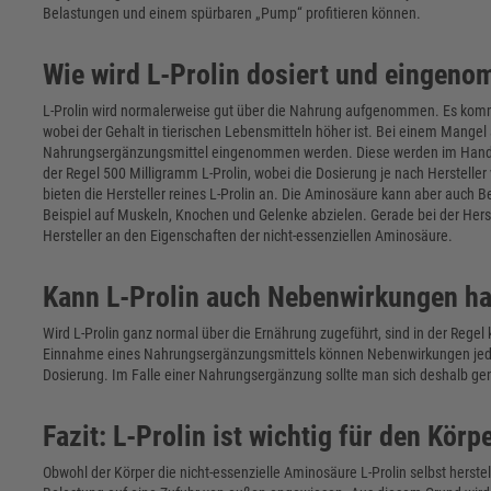
Belastungen und einem spürbaren „Pump“ profitieren können.
Wie wird L-Prolin dosiert und eingen
L-Prolin wird normalerweise gut über die Nahrung aufgenommen. Es kommt 
wobei der Gehalt in tierischen Lebensmitteln höher ist. Bei einem Mangel
Nahrungsergänzungsmittel eingenommen werden. Diese werden im Handel
der Regel 500 Milligramm L-Prolin, wobei die Dosierung je nach Hersteller v
bieten die Hersteller reines L-Prolin an. Die Aminosäure kann aber auch
Beispiel auf Muskeln, Knochen und Gelenke abzielen. Gerade bei der Hers
Hersteller an den Eigenschaften der nicht-essenziellen Aminosäure.
Kann L-Prolin auch Nebenwirkungen h
Wird L-Prolin ganz normal über die Ernährung zugeführt, sind in der Reg
Einnahme eines Nahrungsergänzungsmittels können Nebenwirkungen jedoc
Dosierung. Im Falle einer Nahrungsergänzung sollte man sich deshalb gen
Fazit: L-Prolin ist wichtig für den Körp
Obwohl der Körper die nicht-essenzielle Aminosäure L-Prolin selbst herste