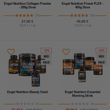
Engel Nutrition Collagen Powder
Engel Nutrition Finest FLEX -
- 280g Dose
450g Dose
(74)
(53)
27,90 €
45,90 €
93,00 € / 1 kg
102,00 € / 1 kg
-15%
-23%
NEU
NEU
SALE
SALE
Engel Nutrition Beauty Stack
Engel Nutrition Essential
Morning Drink
(0)
(0)
75,40 €
99,90 €