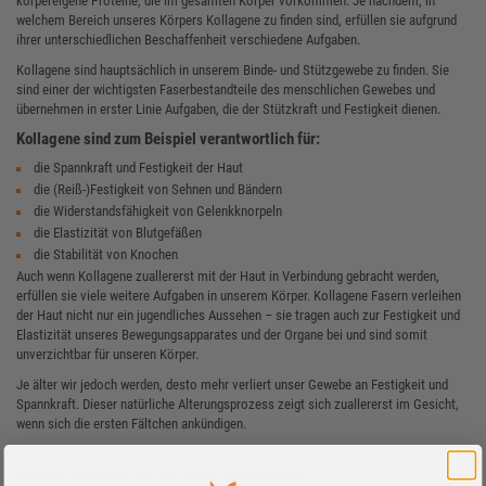
körpereigene Proteine, die im gesamten Körper vorkommen. Je nachdem, in
welchem Bereich unseres Körpers Kollagene zu finden sind, erfüllen sie aufgrund
ihrer unterschiedlichen Beschaffenheit verschiedene Aufgaben.
Kollagene sind hauptsächlich in unserem Binde- und Stützgewebe zu finden. Sie
sind einer der wichtigsten Faserbestandteile des menschlichen Gewebes und
übernehmen in erster Linie Aufgaben, die der Stützkraft und Festigkeit dienen.
Kollagene sind zum Beispiel verantwortlich für:
die Spannkraft und Festigkeit der Haut
die (Reiß-)Festigkeit von Sehnen und Bändern
die Widerstandsfähigkeit von Gelenkknorpeln
die Elastizität von Blutgefäßen
die Stabilität von Knochen
Auch wenn Kollagene zuallererst mit der Haut in Verbindung gebracht werden,
erfüllen sie viele weitere Aufgaben in unserem Körper. Kollagene Fasern verleihen
der Haut nicht nur ein jugendliches Aussehen – sie tragen auch zur Festigkeit und
Elastizität unseres Bewegungsapparates und der Organe bei und sind somit
unverzichtbar für unseren Körper.
Je älter wir jedoch werden, desto mehr verliert unser Gewebe an Festigkeit und
Spannkraft. Dieser natürliche Alterungsprozess zeigt sich zuallererst im Gesicht,
wenn sich die ersten Fältchen ankündigen.
Warum verlieren wir im Alter an Kollagen?