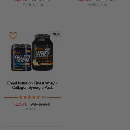
UVP: 88,65 €
UVP: 130,50 €
117,48 € / 1 kg
54,06 € / 1 kg
NEU
Engel Nutrition Finest Whey +
Collagen Synergie-Pack
(9)
51,90 €
UVP: 60,80 €
39,92 € / 1