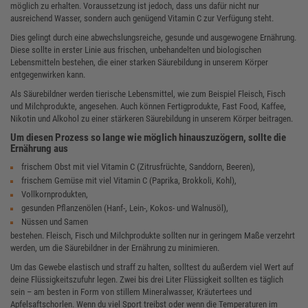
möglich zu erhalten. Voraussetzung ist jedoch, dass uns dafür nicht nur
ausreichend Wasser, sondern auch genügend Vitamin C zur Verfügung steht.
Dies gelingt durch eine abwechslungsreiche, gesunde und ausgewogene Ernährung.
Diese sollte in erster Linie aus frischen, unbehandelten und biologischen
Lebensmitteln bestehen, die einer starken Säurebildung in unserem Körper
entgegenwirken kann.
Als Säurebildner werden tierische Lebensmittel, wie zum Beispiel Fleisch, Fisch
und Milchprodukte, angesehen. Auch können Fertigprodukte, Fast Food, Kaffee,
Nikotin und Alkohol zu einer stärkeren Säurebildung in unserem Körper beitragen.
Um diesen Prozess so lange wie möglich hinauszuzögern, sollte die
Ernährung aus
frischem Obst mit viel Vitamin C (Zitrusfrüchte, Sanddorn, Beeren),
frischem Gemüse mit viel Vitamin C (Paprika, Brokkoli, Kohl),
Vollkornprodukten,
gesunden Pflanzenölen (Hanf-, Lein-, Kokos- und Walnusöl),
Nüssen und Samen
bestehen. Fleisch, Fisch und Milchprodukte sollten nur in geringem Maße verzehrt
werden, um die Säurebildner in der Ernährung zu minimieren.
Um das Gewebe elastisch und straff zu halten, solltest du außerdem viel Wert auf
deine Flüssigkeitszufuhr legen. Zwei bis drei Liter Flüssigkeit sollten es täglich
sein – am besten in Form von stillem Mineralwasser, Kräutertees und
Apfelsaftschorlen. Wenn du viel Sport treibst oder wenn die Temperaturen im