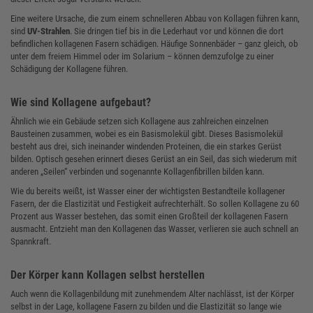
Eine weitere Ursache, die zum einem schnelleren Abbau von Kollagen führen kann,
sind
UV-Strahlen
. Sie dringen tief bis in die Lederhaut vor und können die dort
befindlichen kollagenen Fasern schädigen. Häufige Sonnenbäder – ganz gleich, ob
unter dem freiem Himmel oder im Solarium – können demzufolge zu einer
Schädigung der Kollagene führen.
Wie sind Kollagene aufgebaut?
Ähnlich wie ein Gebäude setzen sich Kollagene aus zahlreichen einzelnen
Bausteinen zusammen, wobei es ein Basismolekül gibt. Dieses Basismolekül
besteht aus drei, sich ineinander windenden Proteinen, die ein starkes Gerüst
bilden. Optisch gesehen erinnert dieses Gerüst an ein Seil, das sich wiederum mit
anderen „Seilen“ verbinden und sogenannte Kollagenfibrillen bilden kann.
Wie du bereits weißt, ist Wasser einer der wichtigsten Bestandteile kollagener
Fasern, der die Elastizität und Festigkeit aufrechterhält. So sollen Kollagene zu 60
Prozent aus Wasser bestehen, das somit einen Großteil der kollagenen Fasern
ausmacht. Entzieht man den Kollagenen das Wasser, verlieren sie auch schnell an
Spannkraft.
Der Körper kann Kollagen selbst herstellen
Auch wenn die Kollagenbildung mit zunehmendem Alter nachlässt, ist der Körper
selbst in der Lage, kollagene Fasern zu bilden und die Elastizität so lange wie