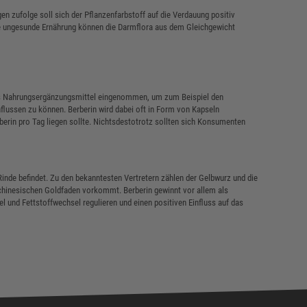
gen zufolge soll sich der Pflanzenfarbstoff auf die Verdauung positiv
ne ungesunde Ernährung können die Darmflora aus dem Gleichgewicht
 als Nahrungsergänzungsmittel eingenommen, um zum Beispiel den
flussen zu können. Berberin wird dabei oft in Form von Kapseln
erin pro Tag liegen sollte. Nichtsdestotrotz sollten sich Konsumenten
r Rinde befindet. Zu den bekanntesten Vertretern zählen der Gelbwurz und die
chinesischen Goldfaden vorkommt. Berberin gewinnt vor allem als
 und Fettstoffwechsel regulieren und einen positiven Einfluss auf das