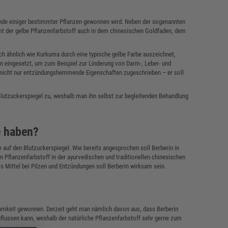
 Rinde einiger bestimmter Pflanzen gewonnen wird. Neben der sogenannten
mt der gelbe Pflanzenfarbstoff auch in dem chinesischen Goldfaden, dem
sich ähnlich wie Kurkuma durch eine typische gelbe Farbe auszeichnet,
n eingesetzt, um zum Beispiel zur Linderung von Darm-, Leber- und
 nicht nur entzündungshemmende Eigenschaften zugeschrieben – er soll
Blutzuckerspiegel zu, weshalb man ihn selbst zur begleitenden Behandlung
e haben?
e auf den Blutzuckerspiegel. Wie bereits angesprochen soll Berberin in
 Pflanzenfarbstoff in der ayurvedischen und traditionellen chinesischen
s Mittel bei Pilzen und Entzündungen soll Berberin wirksam sein.
amkeit gewonnen. Derzeit geht man nämlich davon aus, dass Berberin
nflussen kann, weshalb der natürliche Pflanzenfarbstoff sehr gerne zum