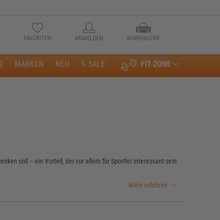
FAVORITEN
ANMELDEN
WARENKORB
0
MARKEN
NEU
% SALE
FIT-ZONE
Anmelden
enken soll – ein Vorteil, der vor allem für Sportler interessant sein
Mehr erfahren