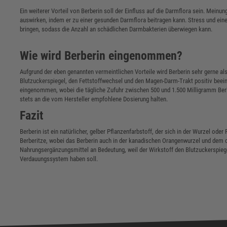
Ein weiterer Vorteil von Berberin soll der Einfluss auf die Darmflora sein. Meinun
auswirken, indem er zu einer gesunden Darmflora beitragen kann. Stress und ei
bringen, sodass die Anzahl an schädlichen Darmbakterien überwiegen kann.
Wie wird Berberin eingenommen?
Aufgrund der eben genannten vermeintlichen Vorteile wird Berberin sehr gerne
Blutzuckerspiegel, den Fettstoffwechsel und den Magen-Darm-Trakt positiv beein
eingenommen, wobei die tägliche Zufuhr zwischen 500 und 1.500 Milligramm Berb
stets an die vom Hersteller empfohlene Dosierung halten.
Fazit
Berberin ist ein natürlicher, gelber Pflanzenfarbstoff, der sich in der Wurzel ode
Berberitze, wobei das Berberin auch in der kanadischen Orangenwurzel und dem 
Nahrungsergänzungsmittel an Bedeutung, weil der Wirkstoff den Blutzuckerspiegel
Verdauungssystem haben soll.