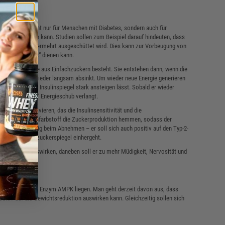
el sein, was nicht nur für Menschen mit Diabetes, sondern auch für
on Vorteil sein kann. Studien sollen zum Beispiel darauf hindeuten, dass
Kohlenhydraten vermehrt ausgeschüttet wird. Dies kann zur Vorbeugung von
Jo-Jo-Effektes“ dienen kann.
 in erster Linie aus Einfachzuckern besteht. Sie entstehen dann, wenn die
 Energiepegel wieder langsam absinkt. Um wieder neue Energie generieren
cker, der den Insulinspiegel stark ansteigen lässt. Sobald er wieder
eren „schnellen“ Energieschub verlangt.
inase) aktivieren, das die Insulinsensitivität und die
türliche Pflanzenfarbstoff die Zuckerproduktion hemmen, sodass der
st nicht nur wichtig beim Abnehmen – er soll sich auch positiv auf den Typ-2-
 erhöhten Blutzuckerspiegel einhergeht.
mmungslage auswirken, daneben soll er zu mehr Müdigkeit, Nervosität und
nen
ebenfalls an dem Enzym AMPK liegen. Man geht derzeit davon aus, dass
tiv auf die Gewichtsreduktion auswirken kann. Gleichzeitig sollen sich