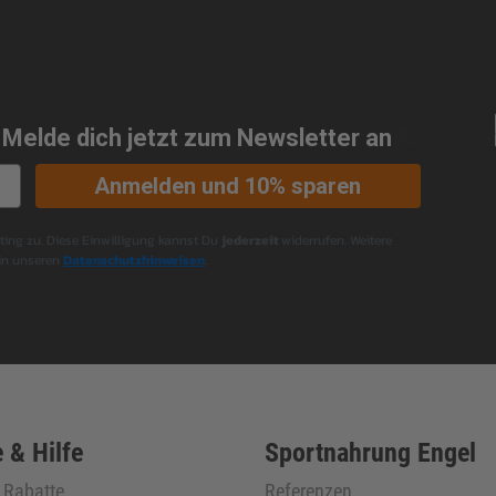
 Melde dich jetzt zum Newsletter an
💪
Anmelden und 10% sparen
ng zu. Diese Einwilligung kannst Du
jederzeit
widerrufen. Weitere
 in unseren
Datenschutzhinweisen
.
 & Hilfe
Sportnahrung Engel
& Rabatte
Referenzen