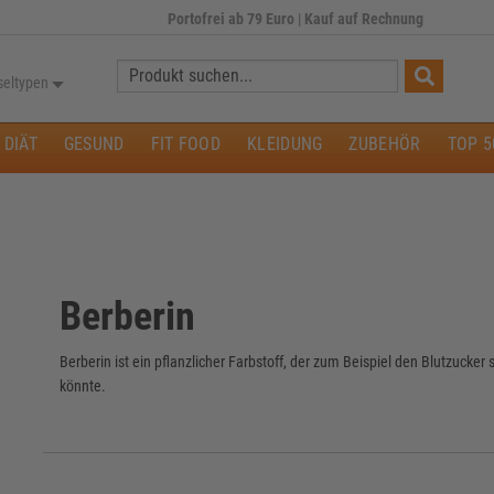
Portofrei ab 79 Euro
|
Kauf auf Rechnung
Suche:
seltypen
DIÄT
GESUND
FIT FOOD
KLEIDUNG
ZUBEHÖR
TOP 5
Berberin
Berberin ist ein pflanzlicher Farbstoff, der zum Beispiel den Blutzucker s
könnte.