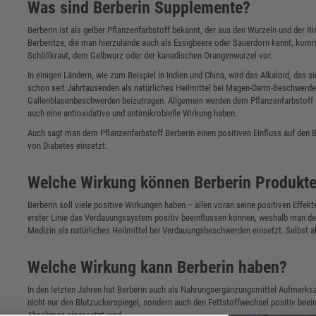
Was sind Berberin Supplemente?
Berberin ist als gelber Pflanzenfarbstoff bekannt, der aus den Wurzeln und der
Berberitze, die man hierzulande auch als Essigbeere oder Sauerdorn kennt, kom
Schöllkraut, dem Gelbwurz oder der kanadischen Orangenwurzel vor.
In einigen Ländern, wie zum Beispiel in Indien und China, wird das Alkaloid, das 
schon seit Jahrtausenden als natürliches Heilmittel bei Magen-Darm-Beschwerde
Gallenblasenbeschwerden beizutragen. Allgemein werden dem Pflanzenfarbstoff
auch eine antioxidative und antimikrobielle Wirkung haben.
Auch sagt man dem Pflanzenfarbstoff Berberin einen positiven Einfluss auf den 
von Diabetes einsetzt.
Welche Wirkung können Berberin Produkt
Berberin soll viele positive Wirkungen haben – allen voran seine positiven Effekt
erster Linie das Verdauungssystem positiv beeinflussen können, weshalb man den
Medizin als natürliches Heilmittel bei Verdauungsbeschwerden einsetzt. Selbst al
Welche Wirkung kann Berberin haben?
In den letzten Jahren hat Berberin auch als Nahrungsergänzungsmittel Aufmerks
nicht nur den Blutzuckerspiegel, sondern auch den Fettstoffwechsel positiv beei
Abnehmen eingesetzt wird.