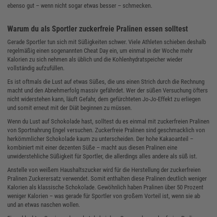
ebenso gut – wenn nicht sogar etwas besser – schmecken.
Warum du als Sportler zuckerfreie Pralinen essen solltest
Gerade Sportler tun sich mit Süßigkeiten schwer. Viele Athleten schieben deshalb
regelmäßig einen sogenannten Cheat Day ein, um einmal in der Woche mehr
Kalorien zu sich nehmen als üblich und die Kohlenhydratspeicher wieder
vollständig aufzufüllen.
Es ist oftmals die Lust auf etwas Süßes, die uns einen Strich durch die Rechnung
macht und den Abnehmerfolg massiv gefährdet. Wer der süßen Versuchung öfters
nicht widerstehen kann, läuft Gefahr, dem gefürchteten Jo-Jo-Effekt zu erliegen
und somit erneut mit der Diät beginnen zu müssen.
Wenn du Lust auf Schokolade hast, solltest du es einmal mit zuckerfreien Pralinen
von Sportnahrung Engel versuchen. Zuckerfreie Pralinen sind geschmacklich von
herkömmlicher Schokolade kaum zu unterscheiden. Der hohe Kakaoanteil –
kombiniert mit einer dezenten Süße – macht aus diesen Pralinen eine
unwiderstehliche Süßigkeit für Sportler, die allerdings alles andere als süß ist.
Anstelle von weißem Haushaltszucker wird für die Herstellung der zuckerfreien
Pralinen Zuckerersatz verwendet. Somit enthalten diese Pralinen deutlich weniger
Kalorien als klassische Schokolade. Gewöhnlich haben Pralinen über 50 Prozent
weniger Kalorien – was gerade für Sportler von großem Vorteil ist, wenn sie ab
und an etwas naschen wollen.