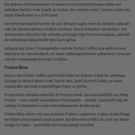
Die leckeren Pralinen kommen in leckeren Geschmacksrichtungen daher und
enthalten deutlich mehr Eiweiß als Zucker. Sie enthalten zirka 1 Gramm Zucker bei
einem Eiweißanteil von 30 Prozent.
Der hohe Eiweißgehalt kommt dir zum Beispiel zugute, wenn du Muskeln aufbauen
oder die Muskelsubstanz erhalten möchtest. Eine Kombination aus Molken- und
Milchprotein unterstützt die zeitnahe und langfristige Proteinversorgung, während
die enthaltenen Ballaststoffe dem Darm guttun.
Aufgrund des hohen Proteingehaltes sind die Protein Truffles eine willkommene
Nascherei für zwischendurch, um keine Heißhungerattacken aufkommen zu lassen
und den Insulinspiegel konstant zu halten.
Protein Bites
Ebenso wie Protein Truffles sind Protein Bites ein leckerer Snack für unterwegs.
Solange du diese Pralinen in der Tasche hast, läufst du nicht Gefahr, zu einem
ungesunden und stark zuckerhaltigen Snack zu greifen.
Protein Bites enthalten ebenfalls 30 Prozent Eiweiß, das ausschließlich aus Whey
Protein – einer schnell verwertbaren Proteinquelle – besteht. Zusätzlich trägt der
niedrige Zuckeranteil zu einer kalorienbewussten Ernährung bei.
Protein Bites setzen sich aus einzelnen Pralinen zusammen, sodass du den Riegel
bei Bedarf portionsweise essen kannst. Auf diese Weise hältst du nicht nur deinen
Hunger im Zaum – auch bleibt dein Insulinspiegel konstant.