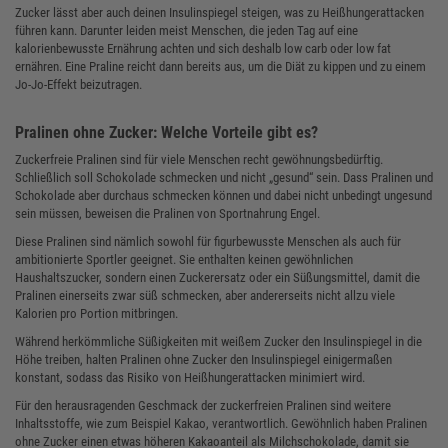
Zucker lässt aber auch deinen Insulinspiegel steigen, was zu Heißhungerattacken
führen kann. Darunter leiden meist Menschen, die jeden Tag auf eine
kalorienbewusste Ernährung achten und sich deshalb low carb oder low fat
ernähren. Eine Praline reicht dann bereits aus, um die Diät zu kippen und zu einem
Jo-Jo-Effekt beizutragen.
Pralinen ohne Zucker: Welche Vorteile gibt es?
Zuckerfreie Pralinen sind für viele Menschen recht gewöhnungsbedürftig.
Schließlich soll Schokolade schmecken und nicht „gesund“ sein. Dass Pralinen und
Schokolade aber durchaus schmecken können und dabei nicht unbedingt ungesund
sein müssen, beweisen die Pralinen von Sportnahrung Engel.
Diese Pralinen sind nämlich sowohl für figurbewusste Menschen als auch für
ambitionierte Sportler geeignet. Sie enthalten keinen gewöhnlichen
Haushaltszucker, sondern einen Zuckerersatz oder ein Süßungsmittel, damit die
Pralinen einerseits zwar süß schmecken, aber andererseits nicht allzu viele
Kalorien pro Portion mitbringen.
Während herkömmliche Süßigkeiten mit weißem Zucker den Insulinspiegel in die
Höhe treiben, halten Pralinen ohne Zucker den Insulinspiegel einigermaßen
konstant, sodass das Risiko von Heißhungerattacken minimiert wird.
Für den herausragenden Geschmack der zuckerfreien Pralinen sind weitere
Inhaltsstoffe, wie zum Beispiel Kakao, verantwortlich. Gewöhnlich haben Pralinen
ohne Zucker einen etwas höheren Kakaoanteil als Milchschokolade, damit sie