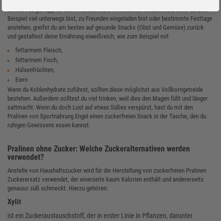
Um weniger Zucker im Alltag zu essen und nicht doch in Versuchung zu geraten,
solltest du gewappnet sein. Insbesondere in kritischen Situationen, wenn du zum
Beispiel viel unterwegs bist, zu Freunden eingeladen bist oder bestimmte Festtage
anstehen, greifst du am besten auf gesunde Snacks (Obst und Gemüse) zurück
und gestaltest deine Ernährung eiweißreich, wie zum Beispiel mit
fettarmem Fleisch,
fettarmem Fisch,
Hülsenfrüchten,
Eiern
Wenn du Kohlenhydrate zuführst, sollten diese möglichst aus Vollkorngetreide
bestehen. Außerdem solltest du viel trinken, weil dies den Magen füllt und länger
sattmacht. Wenn du doch Lust auf etwas Süßes verspürst, hast du mit den
Pralinen von Sportnahrung Engel einen zuckerfreien Snack in der Tasche, den du
ruhigen Gewissens essen kannst.
Pralinen ohne Zucker: Welche Zuckeralternativen werden
verwendet?
Anstelle von Haushaltszucker wird für die Herstellung von zuckerfreien Pralinen
Zuckerersatz verwendet, der einerseits kaum Kalorien enthält und andererseits
genauso süß schmeckt. Hierzu gehören:
Xylit
ist ein Zuckeraustauschstoff, der in erster Linie in Pflanzen, darunter