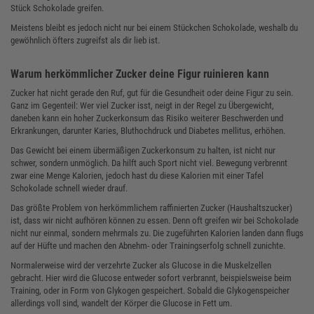
Stück Schokolade greifen.
Meistens bleibt es jedoch nicht nur bei einem Stückchen Schokolade, weshalb du
gewöhnlich öfters zugreifst als dir lieb ist.
Warum herkömmlicher Zucker deine Figur ruinieren kann
Zucker hat nicht gerade den Ruf, gut für die Gesundheit oder deine Figur zu sein.
Ganz im Gegenteil: Wer viel Zucker isst, neigt in der Regel zu Übergewicht,
daneben kann ein hoher Zuckerkonsum das Risiko weiterer Beschwerden und
Erkrankungen, darunter Karies, Bluthochdruck und Diabetes mellitus, erhöhen.
Das Gewicht bei einem übermäßigen Zuckerkonsum zu halten, ist nicht nur
schwer, sondern unmöglich. Da hilft auch Sport nicht viel. Bewegung verbrennt
zwar eine Menge Kalorien, jedoch hast du diese Kalorien mit einer Tafel
Schokolade schnell wieder drauf.
Das größte Problem von herkömmlichem raffinierten Zucker (Haushaltszucker)
ist, dass wir nicht aufhören können zu essen. Denn oft greifen wir bei Schokolade
nicht nur einmal, sondern mehrmals zu. Die zugeführten Kalorien landen dann flugs
auf der Hüfte und machen den Abnehm- oder Trainingserfolg schnell zunichte.
Normalerweise wird der verzehrte Zucker als Glucose in die Muskelzellen
gebracht. Hier wird die Glucose entweder sofort verbrannt, beispielsweise beim
Training, oder in Form von Glykogen gespeichert. Sobald die Glykogenspeicher
allerdings voll sind, wandelt der Körper die Glucose in Fett um.