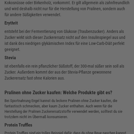
Kokosnüsse oder Birkenholz, vorkommt. Er gilt allgemein als zahnfreundlich
und wird deshalb nicht nur für die Herstellung von Pralinen, sondern auch
für andere Süßigkeiten verwendet.
Erythrit
entsteht bei der Fermentierung von Glukose (Traubenzucker). Anders als
Zucker wirkt sich dieser Zuckerersatz nicht auf den Insulinspiegel aus und
ist dank des niedrigen glykämischen Index für eine Low-Carb-Diät perfekt
geeignet.
Stevia
ist ebenfalls ein rein pflanzlicher Süßstoff, der 300-mal süßer sein soll als
Zucker. Außerdem kommt der aus der Stevia-Pflanze gewonnene
Zuckerersatz fast ohne Kalorien aus.
Pralinen ohne Zucker kaufen: Welche Produkte gibt es?
Bei Sportnahrung Engel kannst du leckere Pralinen ohne Zucker kaufen, die
fantastisch schmecken, aber kaum Zucker enthalten. Auch wenn für die
Herstellung der Pralinen Zuckerersatzstoffe verwendet werden, solltest du sie
trotzdem nicht im Übermaß konsumieren.
Protein Truffles
Protein Truffles sind ein tolles Beispiel dafür, dass du ohne Reue naschen kannst.