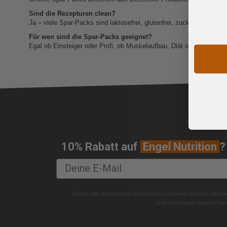
Sind die Rezepturen clean?
Ja – viele Spar‑Packs sind laktosefrei, glutenfrei, zuckerarm und o
Für wen sind die Spar‑Packs geeignet?
Egal ob Einsteiger oder Profi, ob Muskelaufbau, Diät oder gesunde
10% Rabatt auf
Engel Nutrition
?
Durch die Anmeldung stimmst Du unserem E-Mail-Marketi
Informationen findest Du