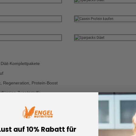
 Diät-Komplettpakete
uf
ck, Regeneration, Protein‑Boost
lüssige Zusatzstoffe
llen & durchstarten
Lust auf 10% Rabatt für
enmarke Engel Nutrition sowie bewährten Marken. Du sparst im Vergleich zum