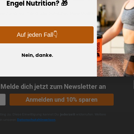
Engel Nutrition? 🎁
hne Zusatz von Palmöl oder Süßstoffen. Reine Qualität für deine Fitnessziele.
 Ernährung – unsere Packs decken alle Bedürfnisse ab.
Auf jeden Fall👇
Nein, danke.
 Melde dich jetzt zum Newsletter an
💪
Anmelden und 10% sparen
ng zu. Diese Einwilligung kannst Du
jederzeit
widerrufen. Weitere
 in unseren
Datenschutzhinweisen
.