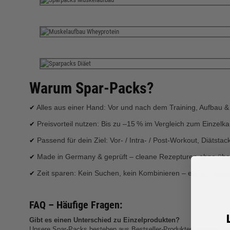
Warum Spar‑Packs?
Alles aus einer Hand: Vor und nach dem Training, Aufbau &
✔
Preisvorteil nutzen: Bis zu –15 % im Vergleich zum Einzelka
✔
Passend für dein Ziel: Vor- / Intra- / Post‑Workout, Diätsta
✔
Made in Germany & geprüft – cleane Rezepturen ohne überf
✔
Zeit sparen: Kein Suchen, kein Kombinieren – einfach beste
✔
FAQ – Häufige Fragen:
Gibt es einen Unterschied zu Einzelprodukten?
Unsere Spar‑Packs bestehen aus Bestseller‑Produkten unserer Eig