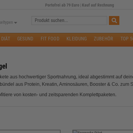
Portofrei ab 79 Euro
|
Kauf auf Rechnung
Suche:
seltypen
DIÄT
GESUND
FIT FOOD
KLEIDUNG
ZUBEHÖR
TOP 5
gel
ete aus hochwertiger Sportnahrung, ideal abgestimmt auf dei
bündel aus Protein, Kreatin, Aminosäuren, Booster & Co. zum S
rofitiere von kosten‑ und zeitsparenden Komplettpaketen.