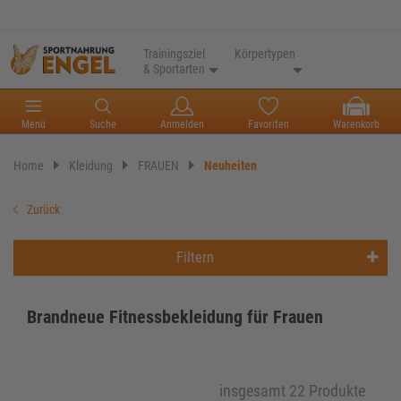
Trainingsziel
Körpertypen
& Sportarten
Menü
Suche
Anmelden
Favoriten
Warenkorb
Home
Kleidung
FRAUEN
Neuheiten
Zurück
Filtern
Brandneue Fitnessbekleidung für Frauen
insgesamt 22 Produkte