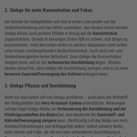
2. Ginkgo für mehr Konzentration und Fokus
Der Extrakt der Ginkgoblätter soll sich in erster Linie positiv auf die
Gedächtnisleistung und das Gehirn auswirken. Aus diesem Grund werden
Ginkgo Biloba auch positive Effekte in Bezug auf die
Konzentration
zugeschrieben. Gerade in stressigen Zeiten fällt es schwer, sich länger zu
konzentrieren. Viele Menschen leiden in solchen Situationen nicht selten
unter einem vorübergehenden Gedächtnisverlust. Auch sind Lern- und
Denkschwierigkeiten keine Seltenheit. Dass Ginkgo die Konzentration
steigern kann, soll an der
verbesserten Durchblutung
liegen. Studien
deuten darauf hin, dass Ginkgo die Durchblutung anregen und so zu einer
besseren Sauerstoffversorgung des Gehirns
beitragen kann.
3. Ginkgo Pflanze und Durchblutung
Nicht nur das Gehirn soll von Ginkgo profitieren – auch kann der Wirkstoff
der Ginkgoblätter das
Herz-Kreislauf-System
unterstützen. Meinungen
zufolge trägt Ginkgo Biloba zur
Verbesserung der Durchblutung und der
Fließeigenschaften des Blutes
bei, was wiederum die
Sauerstoff- und
Nährstoffversorgung steigern
kann. Gleichzeitig soll das Risiko von Herz-
Kreislauf-Erkrankungen und Schlaganfall sinken. Selbst schwere Beine,
kalte Hände und Füße, die oft mit einer schlechteren Durchblutung in