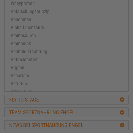
Wheyprotein
Abfälschungsprinzip
Abnehmen
Alpha Liponsäure
Aminosäuren
Ammoniak
Anabole Ernährung
Antioxidantien
Arginin
Aspartam
AstraGin
Atkins Diät
FLY TO STAGE
Ausdauertraining
Avena-Sativa
TEAM SPORTNAHRUNG ENGEL
Bacillus subtilis
Ballaststoffe
NEWS BEI SPORTNAHRUNG ENGEL
BCAA