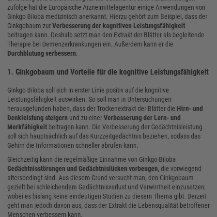
zufolge hat die Europäische Arzneimittelagentur einige Anwendungen von
Ginkgo Biloba medizinisch anerkannt. Hierzu gehört zum Beispiel, dass der
Ginkgobaum zur
Verbesserung der kognitiven Leistungsfähigkeit
beitragen kann. Deshalb setzt man den Extrakt der Blätter als begleitende
Therapie bei Demenzerkrankungen ein. Außerdem kann er die
Durchblutung verbessern
.
1. Ginkgobaum und Vorteile für die kognitive Leistungsfähigkeit
Ginkgo Biloba soll sich in erster Linie positiv auf die kognitive
Leistungsfähigkeit auswirken. So soll man in Untersuchungen
herausgefunden haben, dass der Trockenextrakt der Blätter die
Hirn- und
Denkleistung steigern
und zu einer
Verbesserung der Lern- und
Merkfähigkeit
beitragen kann. Die Verbesserung der Gedächtnisleistung
soll sich hauptsächlich auf das Kurzzeitgedächtnis beziehen, sodass das
Gehirn die Informationen schneller abrufen kann.
Gleichzeitig kann die regelmäßige Einnahme von Ginkgo Biloba
Gedächtnisstörungen und Gedächtnislücken vorbeugen
, die vorwiegend
altersbedingt sind. Aus diesem Grund versucht man, den Ginkgobaum
gezielt bei schleichendem Gedächtnisverlust und Verwirrtheit einzusetzen,
wobei es bislang keine eindeutigen Studien zu diesem Thema gibt. Derzeit
geht man jedoch davon aus, dass der Extrakt die Lebensqualität betroffener
Menschen verbessern kann.