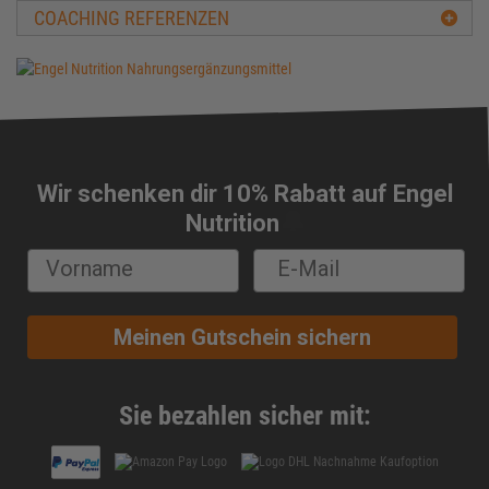
COACHING REFERENZEN
Beta-Alanin
Biologische Wertigkeit
Carbs
Carnitin
Casein
CFM-Protein
Wir schenken dir 10% Rabatt auf Engel
Cholesterin
🔔
Nutrition
Chondroitin
Chrom
Cluster Dextrin®
Conjugierte Linolsäure (CLA)
Meinen Gutschein sichern
Cortison
Creapure®
Creatin
Sie bezahlen sicher mit:
Creatin-Ethyl-Ester
Creatin HCL