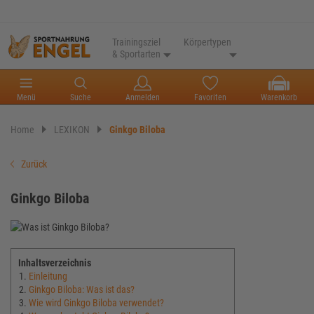
Trainingsziel
Körpertypen
& Sportarten
Menü
Suche
Anmelden
Favoriten
Warenkorb
Home
LEXIKON
Ginkgo Biloba
Zurück
Ginkgo Biloba
Inhaltsverzeichnis
Einleitung
Ginkgo Biloba: Was ist das?
Wie wird Ginkgo Biloba verwendet?