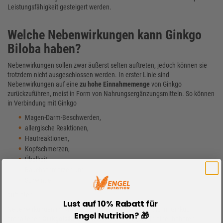
Leistungsfähigkeit gesteigert werden.
Welche Nebenwirkungen kann Ginkgo
Biloba haben?
Nebenwirkungen sollen zwar äußerst selten auftreten, jedoch können sie
trotzdem nicht ausgeschlossen werden. In erster Linie sind
Nebenwirkungen auf eine
zu hohe Einnahmemenge
von Ginkgo
zurückzuführen, meist in Form von Nahrungsergänzungsmitteln. So können
in Verbindung mit Ginkgo
Magen-Darm-Beschwerden,
allergische Reaktionen,
Hautreaktionen,
Kopfschmerzen,
Übelkeit,
Bauchschmerzen und
Schwindel
auftreten.
Lust auf 10% Rabatt für
Nebenwirkungen im Magen-Darm-Bereich sollen auf die im Ginkgo
Engel Nutrition? 🎁
enthaltenen
Ginkgolsäure
zurückzuführen sein, die in einer höheren