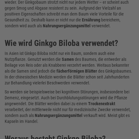
wieder. Der Ginkgobaum strotzt nicht nur jedem Wetter – er scheint auch
gegen Smog und Abgase resistent zu sein. Aufgrund der Vielzahl an
positiven Eigenschaften schreibt man dem Baum viele Vorteile für die
Gesundheit zu. Deshalb kann er nicht nur die
Ernährung
bereichern,
sondern wird auch als
Nahrungsergänzungsmittel
verwendet.
Wie wird Ginkgo Biloba verwendet?
In Asien ist Ginkgo Biloba nicht nur ein Baum, sondern auch eine
Nutzpflanze. Genutzt werden die
Samen
des Baumes, die entweder als
Beilage von Reis oder als Knabberei verzehrt werden. Weitaus bekannter
als die Samen sind jedoch die
fächerförmigen Blätter
des Ginkgobaumes.
In der chinesischen Medizin werden die Blätter schon seit Jahrhunderten
zur Behandlung vielerlei Beschwerden verwendet.
So werden sie beispielsweise bei kognitiven Störungen, insbesondere bei
Demenz, eingesetzt. Auch bei Durchblutungsstörungen wird die Pflanze
angewendet. Die Blätter werden dabei zu einem
Trockenextrakt
verarbeitet, der mittlerweile nicht nur für medizinische Zwecke verwendet,
sondern auch als
Nahrungsergänzungsmittel
verkauft wird. Meist gibt es
Kapseln im Handel.
Woraus besteht Ginkgo Biloba?