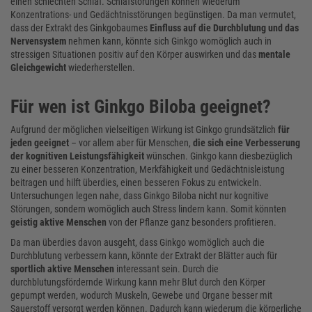
einen schlechten Schlaf. Schlafstörungen können wiederum
Konzentrations- und Gedächtnisstörungen begünstigen. Da man vermutet,
dass der Extrakt des Ginkgobaumes
Einfluss auf die Durchblutung und das
Nervensystem
nehmen kann, könnte sich Ginkgo womöglich auch in
stressigen Situationen positiv auf den Körper auswirken und das
mentale
Gleichgewicht
wiederherstellen.
Für wen ist Ginkgo Biloba geeignet?
Aufgrund der möglichen vielseitigen Wirkung ist Ginkgo grundsätzlich
für
jeden geeignet
– vor allem aber für Menschen,
die sich eine Verbesserung
der kognitiven Leistungsfähigkeit
wünschen. Ginkgo kann diesbezüglich
zu einer besseren Konzentration, Merkfähigkeit und Gedächtnisleistung
beitragen und hilft überdies, einen besseren Fokus zu entwickeln.
Untersuchungen legen nahe, dass Ginkgo Biloba nicht nur kognitive
Störungen, sondern womöglich auch Stress lindern kann. Somit könnten
geistig aktive Menschen
von der Pflanze ganz besonders profitieren.
Da man überdies davon ausgeht, dass Ginkgo womöglich auch die
Durchblutung verbessern kann, könnte der Extrakt der Blätter auch für
sportlich aktive Menschen
interessant sein. Durch die
durchblutungsfördernde Wirkung kann mehr Blut durch den Körper
gepumpt werden, wodurch Muskeln, Gewebe und Organe besser mit
Sauerstoff versorgt werden können. Dadurch kann wiederum die körperliche