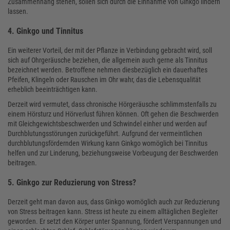
Zusammenhang stehen, sollen sich durch die Einnahme von Ginkgo lindern
lassen.
4. Ginkgo und Tinnitus
Ein weiterer Vorteil, der mit der Pflanze in Verbindung gebracht wird, soll
sich auf Ohrgeräusche beziehen, die allgemein auch gerne als Tinnitus
bezeichnet werden. Betroffene nehmen diesbezüglich ein dauerhaftes
Pfeifen, Klingeln oder Rauschen im Ohr wahr, das die Lebensqualität
erheblich beeinträchtigen kann.
Derzeit wird vermutet, dass chronische Hörgeräusche schlimmstenfalls zu
einem Hörsturz und Hörverlust führen können. Oft gehen die Beschwerden
mit Gleichgewichtsbeschwerden und Schwindel einher und werden auf
Durchblutungsstörungen zurückgeführt. Aufgrund der vermeintlichen
durchblutungsfördernden Wirkung kann Ginkgo womöglich bei Tinnitus
helfen und zur Linderung, beziehungsweise Vorbeugung der Beschwerden
beitragen.
5. Ginkgo zur Reduzierung von Stress?
Derzeit geht man davon aus, dass Ginkgo womöglich auch zur Reduzierung
von Stress beitragen kann. Stress ist heute zu einem alltäglichen Begleiter
geworden. Er setzt den Körper unter Spannung, fördert Verspannungen und