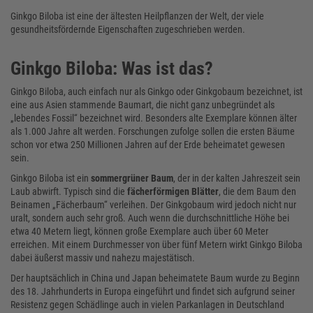
Ginkgo Biloba ist eine der ältesten Heilpflanzen der Welt, der viele
gesundheitsfördernde Eigenschaften zugeschrieben werden.
Ginkgo Biloba: Was ist das?
Ginkgo Biloba, auch einfach nur als Ginkgo oder Ginkgobaum bezeichnet, ist
eine aus Asien stammende Baumart, die nicht ganz unbegründet als
„lebendes Fossil“ bezeichnet wird. Besonders alte Exemplare können älter
als 1.000 Jahre alt werden. Forschungen zufolge sollen die ersten Bäume
schon vor etwa 250 Millionen Jahren auf der Erde beheimatet gewesen
sein.
Ginkgo Biloba ist ein
sommergrüner Baum
, der in der kalten Jahreszeit sein
Laub abwirft. Typisch sind die
fächerförmigen Blätter
, die dem Baum den
Beinamen „Fächerbaum“ verleihen. Der Ginkgobaum wird jedoch nicht nur
uralt, sondern auch sehr groß. Auch wenn die durchschnittliche Höhe bei
etwa 40 Metern liegt, können große Exemplare auch über 60 Meter
erreichen. Mit einem Durchmesser von über fünf Metern wirkt Ginkgo Biloba
dabei äußerst massiv und nahezu majestätisch.
Der hauptsächlich in China und Japan beheimatete Baum wurde zu Beginn
des 18. Jahrhunderts in Europa eingeführt und findet sich aufgrund seiner
Resistenz gegen Schädlinge auch in vielen Parkanlagen in Deutschland