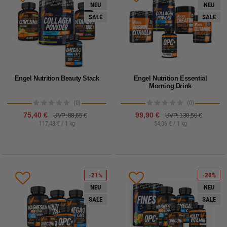
NEU
NEU
SALE
SALE
Engel Nutrition Beauty Stack
Engel Nutrition Essential
Morning Drink
(0)
(0)
75,40 €
99,90 €
UVP: 88,65 €
UVP: 130,50 €
117,48 € / 1 kg
54,06 € / 1 kg
-21%
-20%
NEU
NEU
SALE
SALE