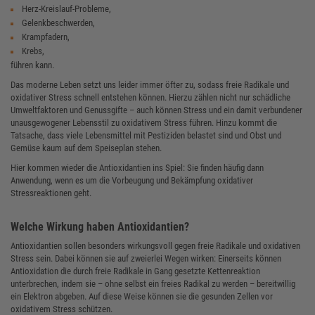
Herz-Kreislauf-Probleme,
Gelenkbeschwerden,
Krampfadern,
Krebs,
führen kann.
Das moderne Leben setzt uns leider immer öfter zu, sodass freie Radikale und
oxidativer Stress schnell entstehen können. Hierzu zählen nicht nur schädliche
Umweltfaktoren und Genussgifte – auch können Stress und ein damit verbundener
unausgewogener Lebensstil zu oxidativem Stress führen. Hinzu kommt die
Tatsache, dass viele Lebensmittel mit Pestiziden belastet sind und Obst und
Gemüse kaum auf dem Speiseplan stehen.
Hier kommen wieder die Antioxidantien ins Spiel: Sie finden häufig dann
Anwendung, wenn es um die Vorbeugung und Bekämpfung oxidativer
Stressreaktionen geht.
Welche Wirkung haben Antioxidantien?
Antioxidantien sollen besonders wirkungsvoll gegen freie Radikale und oxidativen
Stress sein. Dabei können sie auf zweierlei Wegen wirken: Einerseits können
Antioxidation die durch freie Radikale in Gang gesetzte Kettenreaktion
unterbrechen, indem sie – ohne selbst ein freies Radikal zu werden – bereitwillig
ein Elektron abgeben. Auf diese Weise können sie die gesunden Zellen vor
oxidativem Stress schützen.