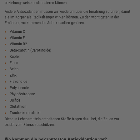
beziehungsweise neutralisieren können.
Andere Antioxidantien müssen wir wiederum über die Ernährung zuführen, damit
sie im Körper als Radikalfänger wirken können. Zu den wichtigsten in der
Ernährung vorkommenden Antioxidantien gehören:
Vitamin C
Vitamin E
Vitamin B2
Beta-Carotin (Carotinoide)
Kupfer
Eisen
Selen
Zink
Flavonoide
Polyphenole
Phytoöstrogene
Sulfide
Glutathion
Traubenkernextrakt
Diese in Lebensmitteln enthaltenen Stoffe tragen dazu bei, die Zellen vor
oxidativem Stress zu schützen.
Wo kommen die bekanntesten Antioxidantien vor?