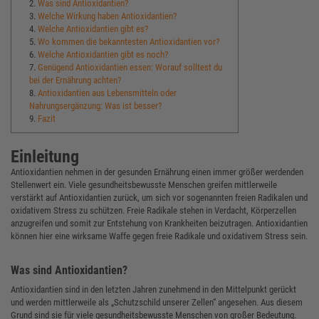
2.
Was sind Antioxidantien?
3.
Welche Wirkung haben Antioxidantien?
4.
Welche Antioxidantien gibt es?
5.
Wo kommen die bekanntesten Antioxidantien vor?
6.
Welche Antioxidantien gibt es noch?
7.
Genügend Antioxidantien essen: Worauf solltest du
bei der Ernährung achten?
8.
Antioxidantien aus Lebensmitteln oder
Nahrungsergänzung: Was ist besser?
9.
Fazit
Einleitung
Antioxidantien nehmen in der gesunden Ernährung einen immer größer werdenden
Stellenwert ein. Viele gesundheitsbewusste Menschen greifen mittlerweile
verstärkt auf Antioxidantien zurück, um sich vor sogenannten freien Radikalen und
oxidativem Stress zu schützen. Freie Radikale stehen in Verdacht, Körperzellen
anzugreifen und somit zur Entstehung von Krankheiten beizutragen. Antioxidantien
können hier eine wirksame Waffe gegen freie Radikale und oxidativem Stress sein.
Was sind Antioxidantien?
Antioxidantien sind in den letzten Jahren zunehmend in den Mittelpunkt gerückt
und werden mittlerweile als „Schutzschild unserer Zellen“ angesehen. Aus diesem
Grund sind sie für viele gesundheitsbewusste Menschen von großer Bedeutung.