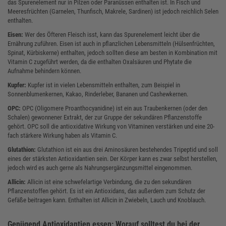
das Spurenelement nur in Pilzen oder Paranüssen enthalten ist. In Fisch und
Meeresfrüchten (Garnelen, Thunfisch, Makrele, Sardinen) ist jedoch reichlich Selen
enthalten.
Eisen:
Wer des Öfteren Fleisch isst, kann das Spurenelement leicht über die
Ernährung zuführen. Eisen ist auch in pflanzlichen Lebensmitteln (Hülsenfrüchten,
Spinat, Kürbiskerne) enthalten, jedoch sollten diese am besten in Kombination mit
Vitamin C zugeführt werden, da die enthalten Oxalsäuren und Phytate die
Aufnahme behindern können.
Kupfer:
Kupfer ist in vielen Lebensmitteln enthalten, zum Beispiel in
Sonnenblumenkernen, Kakao, Rinderleber, Bananen und Cashewkernen.
OPC:
OPC (Oligomere Proanthocyanidine) ist ein aus Traubenkernen (oder den
Schalen) gewonnener Extrakt, der zur Gruppe der sekundären Pflanzenstoffe
gehört. OPC soll die antioxidative Wirkung von Vitaminen verstärken und eine 20-
fach stärkere Wirkung haben als Vitamin C.
Glutathion:
Glutathion ist ein aus drei Aminosäuren bestehendes Tripeptid und soll
eines der stärksten Antioxidantien sein. Der Körper kann es zwar selbst herstellen,
jedoch wird es auch gerne als Nahrungsergänzungsmittel eingenommen.
Allicin:
Allicin ist eine schwefelartige Verbindung, die zu den sekundären
Pflanzenstoffen gehört. Es ist ein Antioxidans, das außerdem zum Schutz der
Gefäße beitragen kann. Enthalten ist Allicin in Zwiebeln, Lauch und Knoblauch.
Genügend Antioxidantien essen: Worauf solltest du bei der