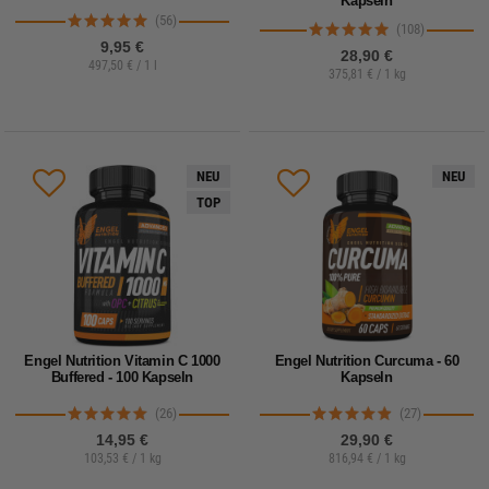
Kapseln
(56)
(108)
9,95 €
28,90 €
497,50 € / 1 l
375,81 € / 1 kg
NEU
NEU
TOP
Engel Nutrition Vitamin C 1000
Engel Nutrition Curcuma - 60
Buffered - 100 Kapseln
Kapseln
(26)
(27)
14,95 €
29,90 €
103,53 € / 1 kg
816,94 € / 1 kg