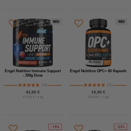
NEU
NEU
Engel Nutrition Immune Support
Engel Nutrition OPC+ 60 Kapseln
- 390g Dose
(18)
(12)
43,90 €
19,90 €
112,56 € / 1 kg
414,58 € / 1 kg
-15%
-23%