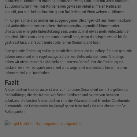
schützen zu können. Es macht grundsätzlich wenig Sinn, sich mit Antioxidantien
zu „überschütten“, weil der Körper einen gewissen Anteil an freien Radikalen
braucht, um sich beispielsweise gegen Bakterien und Viren wehren zu können.
Im Körper sollte also immer ein ausgewogenes Gleichgewicht aus freien Radikalen
und Antioxidantien vorherrschen. Nahrungsergänzungsmittel können unter
Umständen eine gute Unterstützung sein, wenn du mal etwas mehr Antioxidantien
brauchst. Dies kann vor allem dann sinnvoll sein, wenn du beispielsweise häufig
gestresst bist, viel Sport treibst oder einen Sonnenbrand hast.
Eine gesunde Ernährung sollte grundsätzlich immer die Grundlage für eine gesunde
Lebensweise und eine regelmäßige Zufuhr von Antioxidantien sein. Allerdings
haben wir nicht immer die Möglichkeit, unseren Bedarf über die Ernährung zu
decken, wenn wir beispielsweise viel unterwegs sind und deshalb keine frischen
Lebensmittel zur Hand haben.
Fazit
Antioxidantien können äußerst wertvoll für deine Gesundheit sein. Sie gelten als
Radikalfänger, die den Körper vor freien Radikalen und oxidativen Schäden
schützen. Die besten Antioxidantien sind die Vitamine C und E, wobei Carotinoide,
Flavonoide und Polyphenole im Kampf gegen freie Radikale eine ebenso große
Rolle spielen.