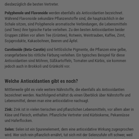
diesbezüglich die besten Vertreter.
Polyphenole und Flavonoide
werden ebenfalls als Antioxidantien bezeichnet.
Während Flavonoide sekundäre Pflanzenstoffe sind, die hauptsächlich in der
Schale sitzen, sind Polyphenole aromatische Verbindungen, die Lebensmitteln
(und Tees) ihre typische Farbe verleihen. Zu den besten Antioxidantien beider
Gruppen zählen vor allem Tee (Grüntee), Rotwein, Weintrauben, Kaffee, Zimt,
Sojaprodukte, Kakaobohnen, Beeren und Äpfel.
Carotinoide (Beta-Carotin)
sind fettlösliche Pigmente, die Pflanzen eine gelbe,
orangefarbene bis rötliche Färbung verleihen. Ein typisches Beispiel für diese
Antioxidantien sind Möhren, Süßkartoffeln, Tomaten und Kürbis, sie kommen
jedoch auch in Brokkoli und Grünkohl vor.
Welche Antioxidantien gibt es noch?
Mittlerweile gibt es viele weitere Nährstoffe, die ebenfalls als Antioxidantien
bezeichnet werden. Nachfolgend erhältst du einen Überblick über Nährstoffe und
Lebensmittel, denen man eine antioxidative nachsagt.
Zink:
Zink ist in vielen tierischen und pflanzlichen Lebensmitteln, vor allem aber in
Käse und Fleisch, enthalten. Pflanzliche Vertreter sind Kürbiskerne, Pekannüsse
und Haferflocken.
Selen:
Selen ist ein Spurenelement, dem eine antioxidative Wirkung zugesprochen
wird. Wer sich rein pflanzlich ernährt, tut sich mit der Selenzufuhr oft schwer, weil