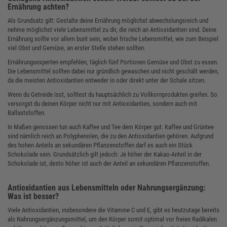
Ernährung achten?
Als Grundsatz gilt: Gestalte deine Ernährung möglichst abwechslungsreich und
nehme möglichst viele Lebensmittel zu dir, die reich an Antioxidantien sind. Deine
Ernährung sollte vor allem bunt sein, wobei frische Lebensmittel, wie zum Beispiel
viel Obst und Gemüse, an erster Stelle stehen sollten.
Ernährungsexperten empfehlen, täglich fünf Portionen Gemüse und Obst zu essen.
Die Lebensmittel sollten dabei nur gründlich gewaschen und nicht geschält werden,
da die meisten Antioxidantien entweder in oder direkt unter der Schale sitzen.
Wenn du Getreide isst, solltest du hauptsächlich zu Vollkornprodukten greifen. So
versorgst du deinen Körper nicht nur mit Antioxidantien, sondern auch mit
Ballaststoffen.
In Maßen genossen tun auch Kaffee und Tee dem Körper gut. Kaffee und Grüntee
sind nämlich reich an Polyphenolen, die zu den Antioxidantien gehören. Aufgrund
des hohen Anteils an sekundären Pflanzenstoffen darf es auch ein Stück
Schokolade sein. Grundsätzlich gilt jedoch: Je höher der Kakao-Anteil in der
Schokolade ist, desto höher ist auch der Anteil an sekundären Pflanzenstoffen.
Antioxidantien aus Lebensmitteln oder Nahrungsergänzung:
Was ist besser?
Viele Antioxidantien, insbesondere die Vitamine C und E, gibt es heutzutage bereits
als Nahrungsergänzungsmittel, um den Körper somit optimal vor freien Radikalen