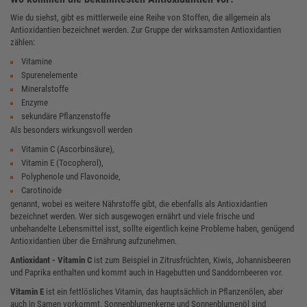
Wie du siehst, gibt es mittlerweile eine Reihe von Stoffen, die allgemein als
Antioxidantien bezeichnet werden. Zur Gruppe der wirksamsten Antioxidantien
zählen:
Vitamine
Spurenelemente
Mineralstoffe
Enzyme
sekundäre Pflanzenstoffe
Als besonders wirkungsvoll werden
Vitamin C (Ascorbinsäure),
Vitamin E (Tocopherol),
Polyphenole und Flavonoide,
Carotinoide
genannt, wobei es weitere Nährstoffe gibt, die ebenfalls als Antioxidantien
bezeichnet werden. Wer sich ausgewogen ernährt und viele frische und
unbehandelte Lebensmittel isst, sollte eigentlich keine Probleme haben, genügend
Antioxidantien über die Ernährung aufzunehmen.
Antioxidant - Vitamin C
ist zum Beispiel in Zitrusfrüchten, Kiwis, Johannisbeeren
und Paprika enthalten und kommt auch in Hagebutten und Sanddornbeeren vor.
Vitamin E
ist ein fettlösliches Vitamin, das hauptsächlich in Pflanzenölen, aber
auch in Samen vorkommt. Sonnenblumenkerne und Sonnenblumenöl sind