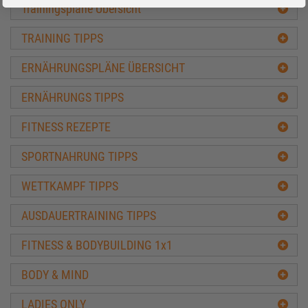
Trainingspläne Übersicht
TRAINING TIPPS
ERNÄHRUNGSPLÄNE ÜBERSICHT
ERNÄHRUNGS TIPPS
FITNESS REZEPTE
SPORTNAHRUNG TIPPS
WETTKAMPF TIPPS
AUSDAUERTRAINING TIPPS
FITNESS & BODYBUILDING 1x1
BODY & MIND
LADIES ONLY