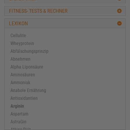
FITNESS- TESTS & RECHNER
LEXIKON
Cellulite
Wheyprotein
Abfälschungsprinzip
Abnehmen
Alpha Liponsäure
Aminosäuren
Ammoniak
Anabole Ernährung
Antioxidantien
Arginin
Aspartam
AstraGin
Atkins Diät