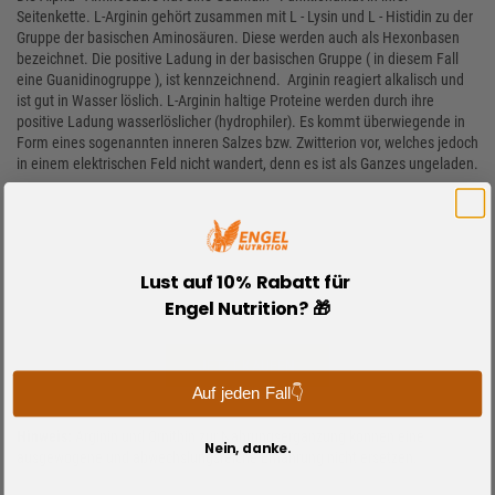
Seitenkette. L-Arginin gehört zusammen mit L - Lysin und L - Histidin zu der
Gruppe der basischen Aminosäuren. Diese werden auch als Hexonbasen
bezeichnet. Die positive Ladung in der basischen Gruppe ( in diesem Fall
eine Guanidinogruppe ), ist kennzeichnend. Arginin reagiert alkalisch und
ist gut in Wasser löslich. L-Arginin haltige Proteine werden durch ihre
positive Ladung wasserlöslicher (hydrophiler). Es kommt überwiegende in
Form eines sogenannten inneren Salzes bzw. Zwitterion vor, welches jedoch
in einem elektrischen Feld nicht wandert, denn es ist als Ganzes ungeladen.
Lust auf 10% Rabatt für
Engel Nutrition? 🎁
JETZT KAUFEN
Auf jeden Fall👇
Hinweis:
Arginin und Ornithin zur Nahrungsergänzung können eine
Nein, danke.
ausgewogene und abwechslungsreiche Ernährung nicht ersetzen.