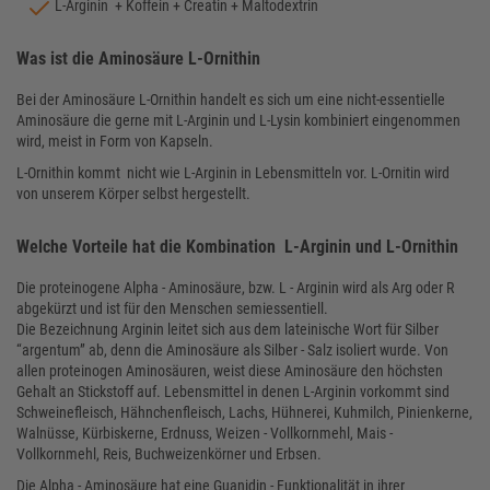
L-Arginin + Koffein + Creatin + Maltodextrin
Was ist die Aminosäure L-Ornithin
Bei der Aminosäure L-Ornithin handelt es sich um eine nicht-essentielle
Aminosäure die gerne mit L-Arginin und L-Lysin kombiniert eingenommen
wird, meist in Form von Kapseln.
L-Ornithin kommt nicht wie L-Arginin in Lebensmitteln vor. L-Ornitin wird
von unserem Körper selbst hergestellt.
Welche Vorteile hat die Kombination L-Arginin und L-Ornithin
Die proteinogene Alpha - Aminosäure, bzw. L - Arginin wird als Arg oder R
abgekürzt und ist für den Menschen semiessentiell.
Die Bezeichnung Arginin leitet sich aus dem lateinische Wort für Silber
“argentum” ab, denn die Aminosäure als Silber - Salz isoliert wurde. Von
allen proteinogen Aminosäuren, weist diese Aminosäure den höchsten
Gehalt an Stickstoff auf. Lebensmittel in denen L-Arginin vorkommt sind
Schweinefleisch, Hähnchenfleisch, Lachs, Hühnerei, Kuhmilch, Pinienkerne,
Walnüsse, Kürbiskerne, Erdnuss, Weizen - Vollkornmehl, Mais -
Vollkornmehl, Reis, Buchweizenkörner und Erbsen.
Die Alpha - Aminosäure hat eine Guanidin - Funktionalität in ihrer