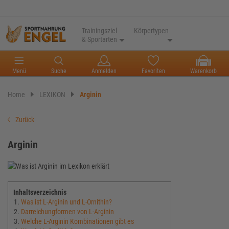
Trainingsziel
Körpertypen
& Sportarten
Menü
Suche
Anmelden
Favoriten
Warenkorb
Home
LEXIKON
Arginin
Zurück
Arginin
Inhaltsverzeichnis
Was ist L-Arginin und L-Ornithin?
Darreichungformen von L-Arginin
Welche L-Arginin Kombinationen gibt es