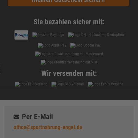
Cortison
Creapure®
Creatin
Sie bezahlen sicher mit:
Creatin-Ethyl-Ester
Creatin HCL
creatinin
Diät
DigeZyme®
Ecdysteron
Wir versenden mit:
Eiprotein
Eiweiss
Enzyme
Fatburner
Fenugreek
Per E-Mail
Fett
office@sportnahrung-engel.de
Freie Radikale
Gelenke