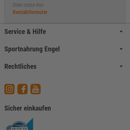
Oder nutze das
Gesättigte Fette
Kontaktformular
Ginseng
Glucosamin
Glutamin
Service & Hilfe
Glykämische Ladung
Glykämischer Index
Sportnahrung Engel
Granatapfelextrakt
Guarana
Rechtliches
Hardgainer
High - Intensity - Trainung
HMB – Hydroxymethylbutyrat
HydroMax®
Intensivwiederholungen
Sicher einkaufen
Jojo-Effekt
Kilokalorien ( kcal )
Kniebeugen