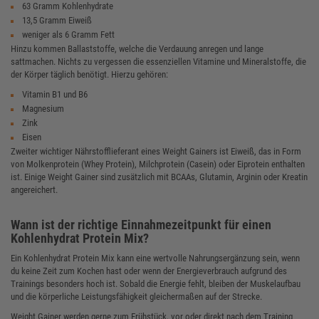
63 Gramm Kohlenhydrate
13,5 Gramm Eiweiß
weniger als 6 Gramm Fett
Hinzu kommen Ballaststoffe, welche die Verdauung anregen und lange
sattmachen. Nichts zu vergessen die essenziellen Vitamine und Mineralstoffe, die
der Körper täglich benötigt. Hierzu gehören:
Vitamin B1 und B6
Magnesium
Zink
Eisen
Zweiter wichtiger Nährstofflieferant eines Weight Gainers ist Eiweiß, das in Form
von Molkenprotein (Whey Protein), Milchprotein (Casein) oder Eiprotein enthalten
ist. Einige Weight Gainer sind zusätzlich mit BCAAs, Glutamin, Arginin oder Kreatin
angereichert.
Wann ist der richtige Einnahmezeitpunkt für einen
Kohlenhydrat Protein Mix?
Ein Kohlenhydrat Protein Mix kann eine wertvolle Nahrungsergänzung sein, wenn
du keine Zeit zum Kochen hast oder wenn der Energieverbrauch aufgrund des
Trainings besonders hoch ist. Sobald die Energie fehlt, bleiben der Muskelaufbau
und die körperliche Leistungsfähigkeit gleichermaßen auf der Strecke.
Weight Gainer werden gerne zum Frühstück, vor oder direkt nach dem Training