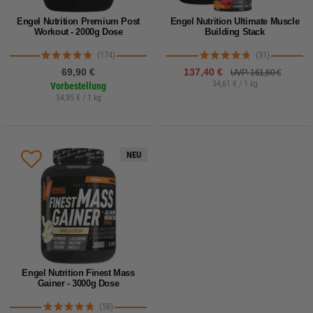
Engel Nutrition Premium Post
Engel Nutrition Ultimate Muscle
Workout - 2000g Dose
Building Stack
(174)
(31)
69,90 €
137,40 €
UVP: 161,60 €
34,61 € / 1 kg
Vorbestellung
34,95 € / 1 kg
NEU
Engel Nutrition Finest Mass
Gainer - 3000g Dose
(58)