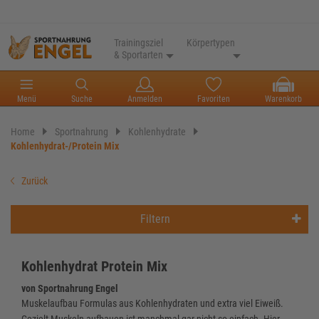
Trainingsziel
Körpertypen
& Sportarten
Menü
Suche
Anmelden
Favoriten
Warenkorb
Home
Sportnahrung
Kohlenhydrate
Kohlenhydrat-/Protein Mix
Zurück
Filtern
Kohlenhydrat Protein Mix
von Sportnahrung Engel
Muskelaufbau Formulas aus Kohlenhydraten und extra viel Eiweiß.
Gezielt Muskeln aufbauen ist manchmal gar nicht so einfach. Hier