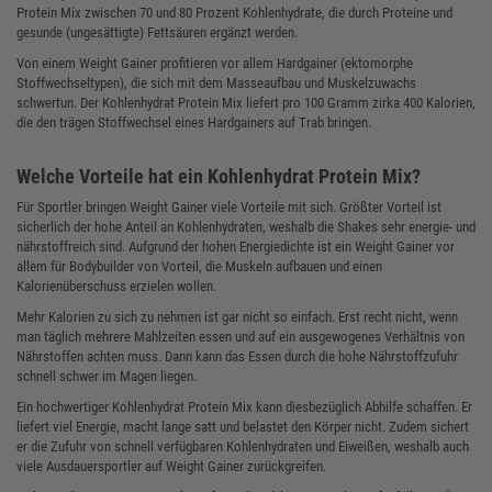
Protein Mix zwischen 70 und 80 Prozent Kohlenhydrate, die durch Proteine und
gesunde (ungesättigte) Fettsäuren ergänzt werden.
Von einem Weight Gainer profitieren vor allem Hardgainer (ektomorphe
Stoffwechseltypen), die sich mit dem Masseaufbau und Muskelzuwachs
schwertun. Der Kohlenhydrat Protein Mix liefert pro 100 Gramm zirka 400 Kalorien,
die den trägen Stoffwechsel eines Hardgainers auf Trab bringen.
Welche Vorteile hat ein Kohlenhydrat Protein Mix?
Für Sportler bringen Weight Gainer viele Vorteile mit sich. Größter Vorteil ist
sicherlich der hohe Anteil an Kohlenhydraten, weshalb die Shakes sehr energie- und
nährstoffreich sind. Aufgrund der hohen Energiedichte ist ein Weight Gainer vor
allem für Bodybuilder von Vorteil, die Muskeln aufbauen und einen
Kalorienüberschuss erzielen wollen.
Mehr Kalorien zu sich zu nehmen ist gar nicht so einfach. Erst recht nicht, wenn
man täglich mehrere Mahlzeiten essen und auf ein ausgewogenes Verhältnis von
Nährstoffen achten muss. Dann kann das Essen durch die hohe Nährstoffzufuhr
schnell schwer im Magen liegen.
Ein hochwertiger Kohlenhydrat Protein Mix kann diesbezüglich Abhilfe schaffen. Er
liefert viel Energie, macht lange satt und belastet den Körper nicht. Zudem sichert
er die Zufuhr von schnell verfügbaren Kohlenhydraten und Eiweißen, weshalb auch
viele Ausdauersportler auf Weight Gainer zurückgreifen.