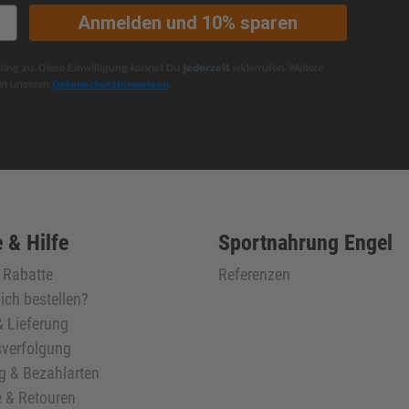
Anmelden und 10% sparen
ng zu. Diese Einwilligung kannst Du
jederzeit
widerrufen. Weitere
 in unseren
Datenschutzhinweisen
.
 & Hilfe
Sportnahrung Engel
& Rabatte
Referenzen
ich bestellen?
 Lieferung
verfolgung
g & Bezahlarten
 & Retouren