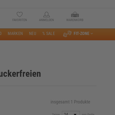
FAVORITEN
ANMELDEN
WARENKORB
0
MARKEN
NEU
% SALE
FIT-ZONE
Anmelden
uckerfreien
insgesamt 1 Produkte
Zeige
pro Seite