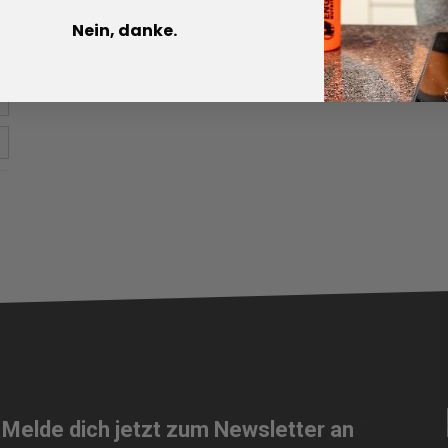
Nein, danke.
 Melde dich jetzt zum Newsletter an
💪