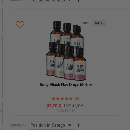
-10%
SALE
Body Attack Flav Drops Mixbox
(53)
37,70 €
UVP: 41,93 €
107,71 € / 1 l
Lieferzeit: 1-2 Werktage
Sortierung
Unsere beliebtesten Flav Drops zum Sparpreis in