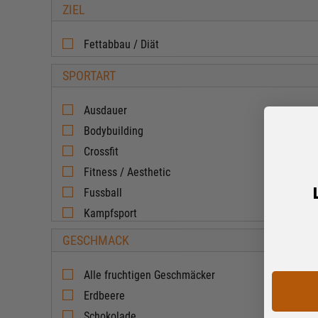
ZIEL
Fettabbau / Diät
SPORTART
Ausdauer
Bodybuilding
Crossfit
Fitness / Aesthetic
Fussball
Kampfsport
GESCHMACK
Alle fruchtigen Geschmäcker
Erdbeere
Schokolade