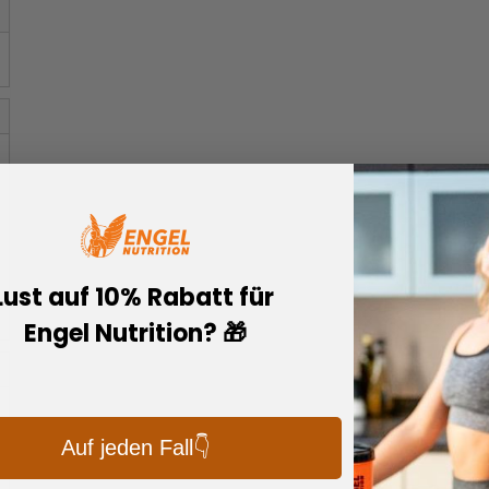
der Mixbox
Details
Produkt vergleichen
Lust auf 10% Rabatt für
Engel Nutrition? 🎁
Auf jeden Fall👇