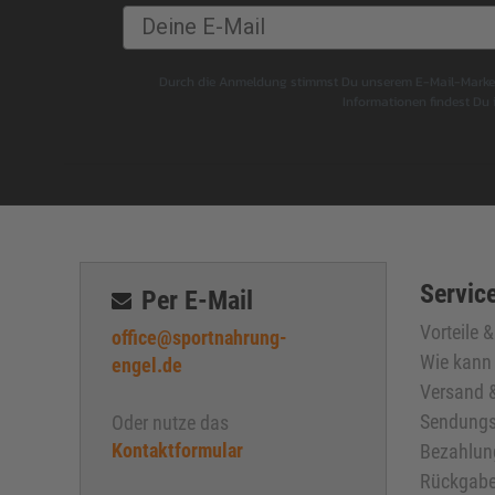
Durch die Anmeldung stimmst Du unserem E-Mail-Marketi
Informationen findest Du
Service
Per E-Mail
Vorteile 
office@sportnahrung-
Wie kann 
engel.de
Versand &
Sendungs
Oder nutze das
Kontaktformular
Bezahlun
Rückgabe