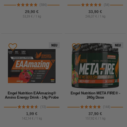
(584)
(54)
29,90 €
33,90 €
53,39 € / 1 kg
246,37 € / 1 kg
NEU
NEU
Engel Nutrition EAAmazing®
Engel Nutrition META FIRE® -
Amino Energy Drink - 14g Probe
240g Dose
(13)
(144)
1,99 €
37,90 €
142,14 € / 1 kg
157,92 € / 1 kg