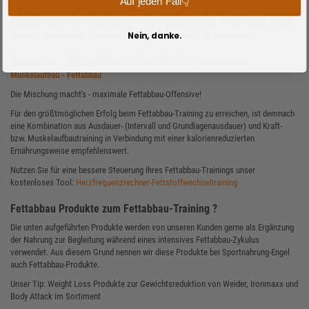
Auf jeden Fall👇
(Stoffwechselaktivität) sein und desto mehr Fett können Sie verbrennen.
Außerdem bietet Krafttraining einen hohen "Nachbrenneffekt". Noch viele Stunden
nach der körperlichen Belastung läuft Ihr Stoffwechsel auf Hochtouren.
Nein, danke.
Passende Trainingspläne finden Sie hier:
Trainingspläne
Muskelaufbau - Fettabbau
Die Mischung macht's - maximale Fettabbau-Offensive!
Für den größtmöglichen Erfolg beim Fettabbau-Training zu erreichen, ist demnach
eine Kombination aus Ausdauer- (Intervall und Grundlagenausdauer) und Kraft-
bzw. Muskelaufbautraining in Verbindung mit einer kalorienreduzierten
Ernährungsweise empfehlenswert.
Nutzen Sie für eine bessere Steuerung Ihres Fettabbau-Trainings unser
kostenloses Tool:
Herzfrequenzrechner-Fettstoffwechseltraining
Fettabbau Produkte zum Fettabbau-Training ?
Die unten aufgeführten Produkte werden von unseren Kunden gerne als Ergänzung
der Nahrung zur Begleitung während eines intensives Fettabbau-Zykulus
verwendet. Aus diesem Grund nennen wir diese Produkte bei Sportnahrung-Engel
auch Fettabbau-Produkte.
Unser Tip: Weight Loss Produkte zur Gewichtsreduktion von Weider, Ironmaxx und
Body Attack im Sortiment