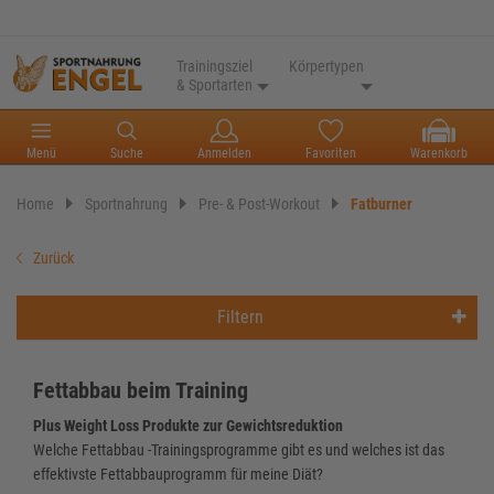
Trainingsziel
Körpertypen
& Sportarten
Menü
Suche
Anmelden
Favoriten
Warenkorb
Home
Sportnahrung
Pre- & Post-Workout
Fatburner
Zurück
Filtern
Fettabbau beim Training
Plus Weight Loss Produkte zur Gewichtsreduktion
Welche Fettabbau -Trainingsprogramme gibt es und welches ist das
effektivste Fettabbauprogramm für meine Diät?