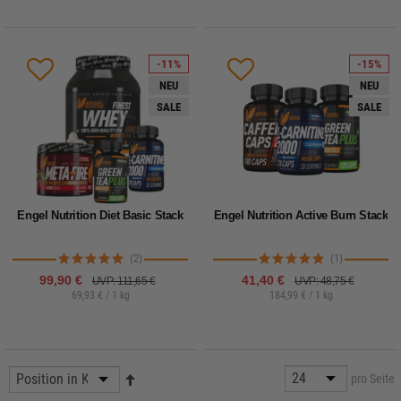
-11%
-15%
NEU
NEU
SALE
SALE
Engel Nutrition Diet Basic Stack
Engel Nutrition Active Burn Stack
(2)
(1)
99,90 €
41,40 €
UVP: 111,65 €
UVP: 48,75 €
69,93 € / 1 kg
184,99 € / 1 kg
pro Seite