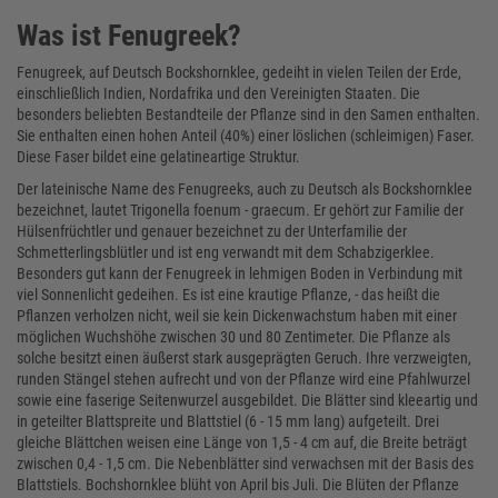
Was ist Fenugreek?
Fenugreek, auf Deutsch Bockshornklee, gedeiht in vielen Teilen der Erde,
einschließlich Indien, Nordafrika und den Vereinigten Staaten. Die
besonders beliebten Bestandteile der Pflanze sind in den Samen enthalten.
Sie enthalten einen hohen Anteil (40%) einer löslichen (schleimigen) Faser.
Diese Faser bildet eine gelatineartige Struktur.
Der lateinische Name des Fenugreeks, auch zu Deutsch als Bockshornklee
bezeichnet, lautet Trigonella foenum - graecum. Er gehört zur Familie der
Hülsenfrüchtler und genauer bezeichnet zu der Unterfamilie der
Schmetterlingsblütler und ist eng verwandt mit dem Schabzigerklee.
Besonders gut kann der Fenugreek in lehmigen Boden in Verbindung mit
viel Sonnenlicht gedeihen. Es ist eine krautige Pflanze, - das heißt die
Pflanzen verholzen nicht, weil sie kein Dickenwachstum haben mit einer
möglichen Wuchshöhe zwischen 30 und 80 Zentimeter. Die Pflanze als
solche besitzt einen äußerst stark ausgeprägten Geruch. Ihre verzweigten,
runden Stängel stehen aufrecht und von der Pflanze wird eine Pfahlwurzel
sowie eine faserige Seitenwurzel ausgebildet. Die Blätter sind kleeartig und
in geteilter Blattspreite und Blattstiel (6 - 15 mm lang) aufgeteilt. Drei
gleiche Blättchen weisen eine Länge von 1,5 - 4 cm auf, die Breite beträgt
zwischen 0,4 - 1,5 cm. Die Nebenblätter sind verwachsen mit der Basis des
Blattstiels. Bochshornklee blüht von April bis Juli. Die Blüten der Pflanze