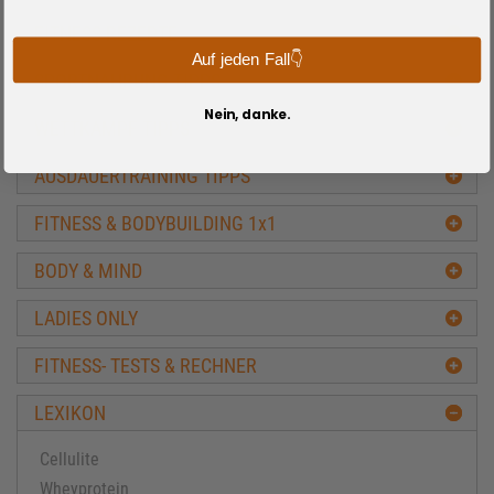
FITNESS REZEPTE
Auf jeden Fall👇
SPORTNAHRUNG TIPPS
Nein, danke.
WETTKAMPF TIPPS
AUSDAUERTRAINING TIPPS
FITNESS & BODYBUILDING 1x1
BODY & MIND
LADIES ONLY
FITNESS- TESTS & RECHNER
LEXIKON
Cellulite
Wheyprotein