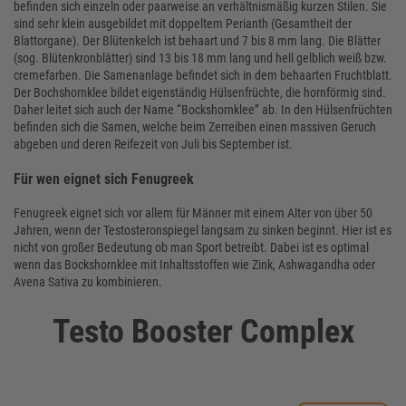
befinden sich einzeln oder paarweise an verhältnismäßig kurzen Stilen. Sie
sind sehr klein ausgebildet mit doppeltem Perianth (Gesamtheit der
Blattorgane). Der Blütenkelch ist behaart und 7 bis 8 mm lang. Die Blätter
(sog. Blütenkronblätter) sind 13 bis 18 mm lang und hell gelblich weiß bzw.
cremefarben. Die Samenanlage befindet sich in dem behaarten Fruchtblatt.
Der Bochshornklee bildet eigenständig Hülsenfrüchte, die hornförmig sind.
Daher leitet sich auch der Name “Bockshornklee” ab. In den Hülsenfrüchten
befinden sich die Samen, welche beim Zerreiben einen massiven Geruch
abgeben und deren Reifezeit von Juli bis September ist.
Für wen eignet sich Fenugreek
Fenugreek eignet sich vor allem für Männer mit einem Alter von über 50
Jahren, wenn der Testosteronspiegel langsam zu sinken beginnt. Hier ist es
nicht von großer Bedeutung ob man Sport betreibt. Dabei ist es optimal
wenn das Bockshornklee mit Inhaltsstoffen wie Zink, Ashwagandha oder
Avena Sativa zu kombinieren.
Testo Booster Complex