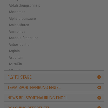
Abfälschungsprinzip
Abnehmen
Alpha Liponsäure
Aminosäuren
Ammoniak
Anabole Ernährung
Antioxidantien
Arginin
Aspartam
AstraGin
Atkins Diät
FLY TO STAGE
Ausdauertraining
Avena-Sativa
TEAM SPORTNAHRUNG ENGEL
Bacillus subtilis
Ballaststoffe
NEWS BEI SPORTNAHRUNG ENGEL
BCAA