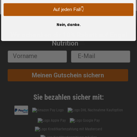
Auf jeden Fall👇
Nein, danke.
Wir schenken dir 10% Rabatt auf Engel
🔔
Nutrition
Meinen Gutschein sichern
Sie bezahlen sicher mit: