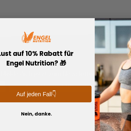
Lust auf 10% Rabatt für
Engel Nutrition? 🎁
 Melde dich jetzt zum Newsletter an
💪
Anmelden und 10% sparen
Auf jeden Fall👇
ng zu. Diese Einwilligung kannst Du
jederzeit
widerrufen. Weitere
 in unseren
Datenschutzhinweisen
.
Nein, danke.