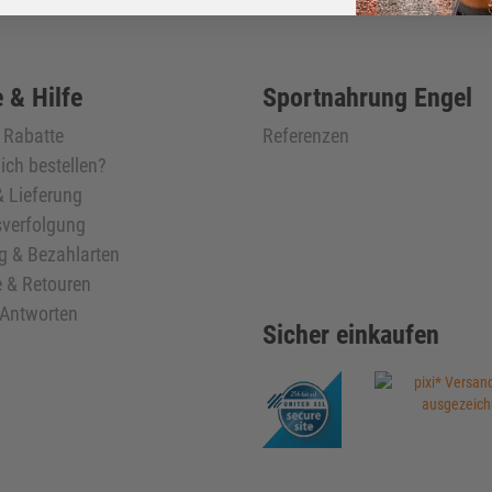
 & Hilfe
Sportnahrung Engel
& Rabatte
Referenzen
ich bestellen?
 Lieferung
verfolgung
g & Bezahlarten
 & Retouren
 Antworten
Sicher einkaufen