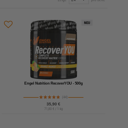
NEU
Engel Nutrition RecoverYOU - 500g
(44)
35,90 €
71,80 € / 1 kg
Lieferzeit: 1-2 Werktage
Kalorienarmer Post Workout Shake für die gezielte