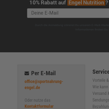
10% Rabatt auf
Engel Nutrition
?
Durch die Anmeldung stimmst Du unserem E-Mail-Marketi
Informationen findest Du
Service
Per E-Mail
Vorteile 
office@sportnahrung-
Wie kann 
engel.de
Versand &
Sendungs
Oder nutze das
Kontaktformular
Bezahlun