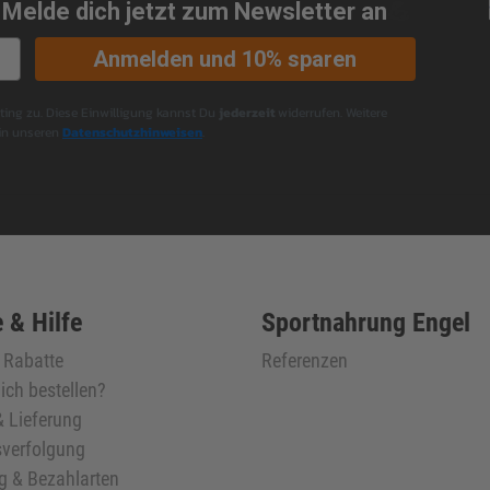
 Melde dich jetzt zum Newsletter an
💪
Anmelden und 10% sparen
ng zu. Diese Einwilligung kannst Du
jederzeit
widerrufen. Weitere
 in unseren
Datenschutzhinweisen
.
 & Hilfe
Sportnahrung Engel
& Rabatte
Referenzen
ich bestellen?
 Lieferung
verfolgung
g & Bezahlarten