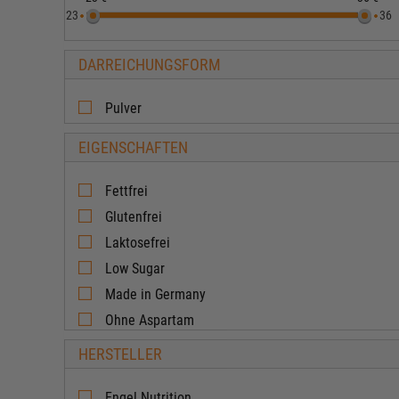
23
36
DARREICHUNGSFORM
Pulver
EIGENSCHAFTEN
Fettfrei
Glutenfrei
Laktosefrei
Low Sugar
Made in Germany
Ohne Aspartam
Ohne Creatin
HERSTELLER
Ohne Geschmack
Ohne Koffein
Engel Nutrition