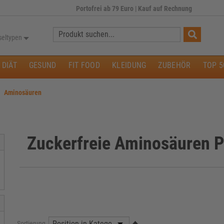
Portofrei ab 79 Euro
|
Kauf auf Rechnung
Suche:
seltypen
DIÄT
GESUND
FIT FOOD
KLEIDUNG
ZUBEHÖR
TOP 5
Aminosäuren
Zuckerfreie Aminosäuren P
Sortierung