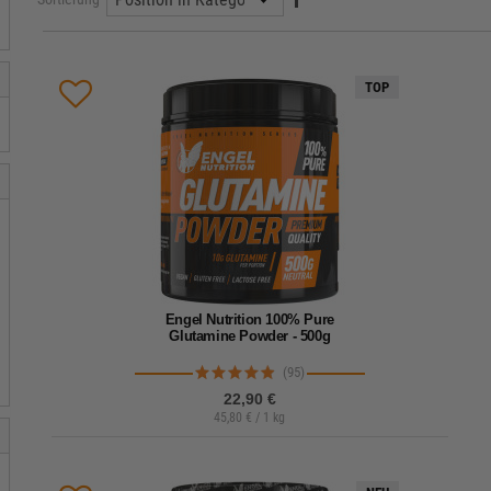
TOP
Engel Nutrition 100% Pure
Glutamine Powder - 500g
(95)
22,90 €
45,80 € / 1 kg
Lieferzeit: 1-2 Werktage
Natürliches L-Glutamin Pulver in Premium-Qualität.