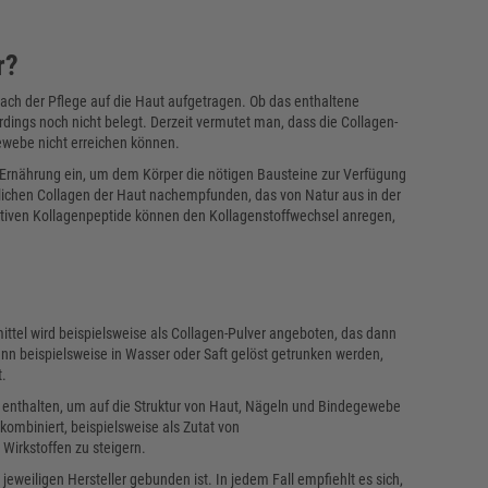
r?
nach der Pflege auf die Haut aufgetragen. Ob das enthaltene
erdings noch nicht belegt. Derzeit vermutet man, dass die Collagen-
gewebe nicht erreichen können.
rnährung ein, um dem Körper die nötigen Bausteine zur Verfügung
lichen Collagen der Haut nachempfunden, das von Natur aus in der
iven Kollagenpeptide können den Kollagenstoffwechsel anregen,
tel wird beispielsweise als Collagen-Pulver angeboten, das dann
ann beispielsweise in Wasser oder Saft gelöst getrunken werden,
t.
enthalten, um auf die Struktur von Haut, Nägeln und Bindegewebe
kombiniert, beispielsweise als Zutat von
Wirkstoffen zu steigern.
 jeweiligen Hersteller gebunden ist. In jedem Fall empfiehlt es sich,