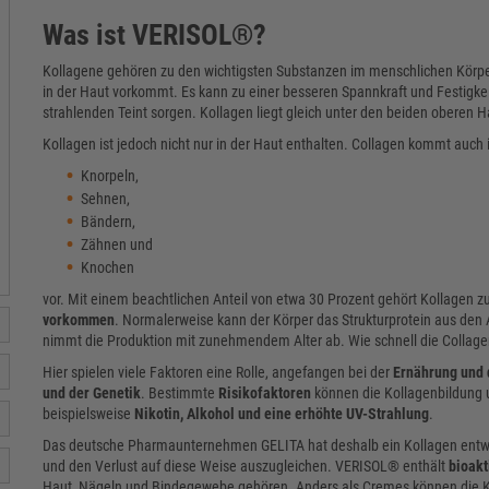
Was ist VERISOL®?
Kollagene gehören zu den wichtigsten Substanzen im menschlichen Körper
in der Haut vorkommt. Es kann zu einer besseren Spannkraft und Festigkei
strahlenden Teint sorgen. Kollagen liegt gleich unter den beiden oberen Ha
Kollagen ist jedoch nicht nur in der Haut enthalten. Collagen kommt auch 
Knorpeln,
Sehnen,
Bändern,
Zähnen und
Knochen
vor. Mit einem beachtlichen Anteil von etwa 30 Prozent gehört Kollagen z
vorkommen
. Normalerweise kann der Körper das Strukturprotein aus de
nimmt die Produktion mit zunehmendem Alter ab. Wie schnell die Collagen
Hier spielen viele Faktoren eine Rolle, angefangen bei der
Ernährung und 
und der Genetik
. Bestimmte
Risikofaktoren
können die Kollagenbildung 
beispielsweise
Nikotin, Alkohol und eine erhöhte UV-Strahlung
.
Das deutsche Pharmaunternehmen GELITA hat deshalb ein Kollagen entwi
und den Verlust auf diese Weise auszugleichen. VERISOL® enthält
bioakt
Haut, Nägeln und Bindegewebe gehören. Anders als Cremes können die Ko