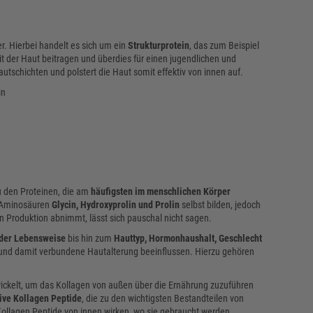
. Hierbei handelt es sich um ein
Strukturprotein
, das zum Beispiel
t der Haut beitragen und überdies für einen jugendlichen und
utschichten und polstert die Haut somit effektiv von innen auf.
in
u den Proteinen, die am
häufigsten im menschlichen Körper
n Aminosäuren
Glycin, Hydroxyprolin und Prolin
selbst bilden, jedoch
 Produktion abnimmt, lässt sich pauschal nicht sagen.
der Lebensweise
bis hin zum
Hauttyp, Hormonhaushalt, Geschlecht
und damit verbundene Hautalterung beeinflussen. Hierzu gehören
ckelt, um das Kollagen von außen über die Ernährung zuzuführen
ive Kollagen Peptide
, die zu den wichtigsten Bestandteilen von
llagen Peptide von innen wirken, wo sie gebraucht werden.