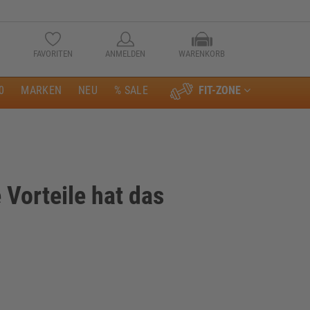
FAVORITEN
ANMELDEN
WARENKORB
0
MARKEN
NEU
% SALE
FIT-ZONE
Anmelden
 Vorteile hat das