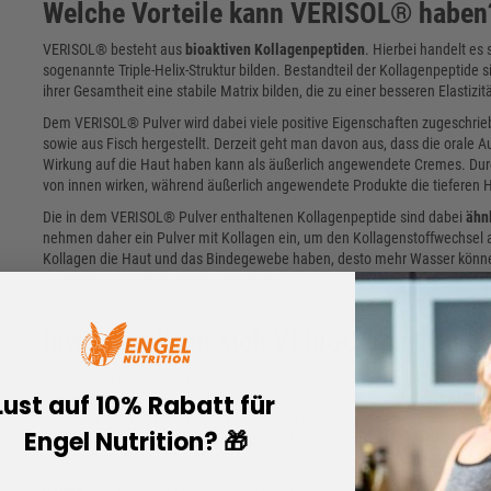
Welche Vorteile kann VERISOL® haben
VERISOL® besteht aus
bioaktiven Kollagenpeptiden
. Hierbei handelt es
sogenannte Triple-Helix-Struktur bilden. Bestandteil der Kollagenpeptide si
ihrer Gesamtheit eine stabile Matrix bilden, die zu einer besseren Elastizit
Dem VERISOL® Pulver wird dabei viele positive Eigenschaften zugeschrie
sowie aus Fisch hergestellt. Derzeit geht man davon aus, dass die orale A
Wirkung auf die Haut haben kann als äußerlich angewendete Cremes. Durc
von innen wirken, während äußerlich angewendete Produkte die tieferen H
Die in dem VERISOL® Pulver enthaltenen Kollagenpeptide sind dabei
ähn
nehmen daher ein Pulver mit Kollagen ein, um den Kollagenstoffwechse
Kollagen die Haut und das Bindegewebe haben, desto mehr Wasser können 
Vorbeugung von Falten beitragen kann.
Inwiefern kann sich VERISOL® auf die 
VERISOL® zeichnet sich vor allem durch einen besonders
hohen Anteil an
Lust auf 10% Rabatt für
von widerstandsfähigen Peptidbindungen fördern kann. Zwar lässt sich der
eine höhere Zufuhr von Kollagen womöglich verlangsamt werden. Das Be
Engel Nutrition? 🎁
Kollagenpulver enthaltenen Kollagenpeptide sind im Durchschnitt noch kl
Diese haben gewöhnlich eine Größe von etwa 3.000 bis 5.000 Dalton. Di