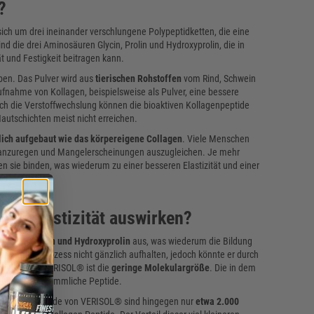
?
 sich um drei ineinander verschlungene Polypeptidketten, die eine
nd die drei Aminosäuren Glycin, Prolin und Hydroxyprolin, die in
ät und Festigkeit beitragen kann.
ben. Das Pulver wird aus
tierischen Rohstoffen
vom Rind, Schwein
ufnahme von Kollagen, beispielsweise als Pulver, eine bessere
h die Verstoffwechslung können die bioaktiven Kollagenpeptide
autschichten meist nicht erreichen.
lich aufgebaut wie das körpereigene Collagen
. Viele Menschen
l anzuregen und Mangelerscheinungen auszugleichen. Je mehr
sie binden, was wiederum zu einer besseren Elastizität und einer
Hautelastizität auswirken?
 Prolin, Glycin und Hydroxyprolin
aus, was wiederum die Bildung
 Alterungsprozess nicht gänzlich aufhalten, jedoch könnte er durch
sondere an VERISOL® ist die
geringe Molekulargröße
. Die in dem
einer als herkömmliche Peptide.
e Kollagenpeptide von VERISOL® sind hingegen nur
etwa 2.000