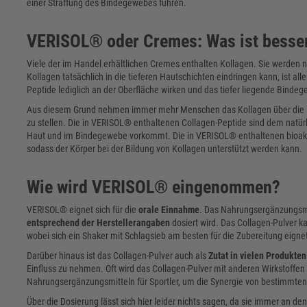
einer Straffung des Bindegewebes führen.
VERISOL® oder Cremes: Was ist besse
Viele der im Handel erhältlichen Cremes enthalten Kollagen. Sie werden 
Kollagen tatsächlich in die tieferen Hautschichten eindringen kann, ist all
Peptide lediglich an der Oberfläche wirken und das tiefer liegende Binde
Aus diesem Grund nehmen immer mehr Menschen das Kollagen über die E
zu stellen. Die in VERISOL® enthaltenen Collagen-Peptide sind dem natür
Haut und im Bindegewebe vorkommt. Die in VERISOL® enthaltenen bioakt
sodass der Körper bei der Bildung von Kollagen unterstützt werden kann.
Wie wird VERISOL® eingenommen?
VERISOL® eignet sich für die
orale Einnahme
. Das Nahrungsergänzungsmit
entsprechend der Herstellerangaben
dosiert wird. Das Collagen-Pulver k
wobei sich ein Shaker mit Schlagsieb am besten für die Zubereitung eigne
Darüber hinaus ist das Collagen-Pulver auch als
Zutat in vielen Produkten
Einfluss zu nehmen. Oft wird das Collagen-Pulver mit anderen Wirkstoffen 
Nahrungsergänzungsmitteln für Sportler, um die Synergie von bestimmten 
Über die Dosierung lässt sich hier leider nichts sagen, da sie immer an den