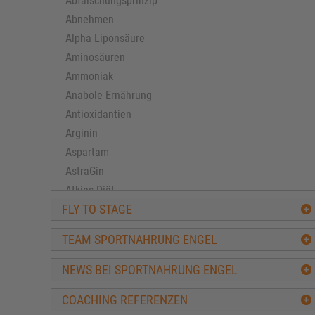
Abfälschungsprinzip
Abnehmen
Alpha Liponsäure
Aminosäuren
Ammoniak
Anabole Ernährung
Antioxidantien
Arginin
Aspartam
AstraGin
Atkins Diät
FLY TO STAGE
Ausdauertraining
Avena-Sativa
TEAM SPORTNAHRUNG ENGEL
Bacillus subtilis
Ballaststoffe
NEWS BEI SPORTNAHRUNG ENGEL
BCAA
COACHING REFERENZEN
Beta-Alanin