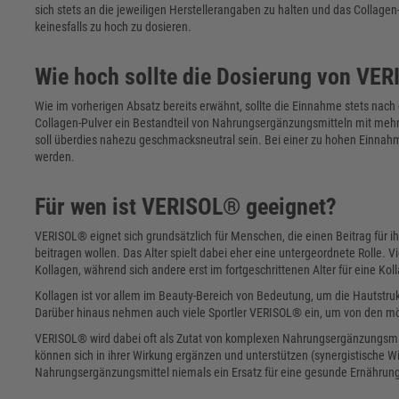
sich stets an die jeweiligen Herstellerangaben zu halten und das Colla
keinesfalls zu hoch zu dosieren.
Wie hoch sollte die Dosierung von VE
Wie im vorherigen Absatz bereits erwähnt, sollte die Einnahme stets nach
Collagen-Pulver ein Bestandteil von Nahrungsergänzungsmitteln mit mehre
soll überdies nahezu geschmacksneutral sein. Bei einer zu hohen Einn
werden.
Für wen ist VERISOL® geeignet?
VERISOL® eignet sich grundsätzlich für Menschen, die einen Beitrag für 
beitragen wollen. Das Alter spielt dabei eher eine untergeordnete Rolle.
Kollagen, während sich andere erst im fortgeschrittenen Alter für eine Ko
Kollagen ist vor allem im Beauty-Bereich von Bedeutung, um die Hautstru
Darüber hinaus nehmen auch viele Sportler VERISOL® ein, um von den mögl
VERISOL® wird dabei oft als Zutat von komplexen Nahrungsergänzungsmitt
können sich in ihrer Wirkung ergänzen und unterstützen (synergistische W
Nahrungsergänzungsmittel niemals ein Ersatz für eine gesunde Ernährun