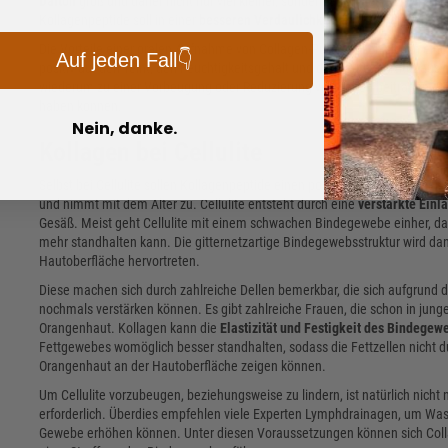
Dalton
groß und daher nicht nur viel kleiner, sondern auch viel leichter als
Kollagenpeptide soll in einer
besseren Verdaulichkeit und Bioverfügbark
Die Vorteile einer oralen Aufnahme von Collagen-Pulver sollen sich in ei
Auf jeden Fall👇
positiv auf den Teint, den Feuchtigkeitsgehalt und die Hautelastizität aus
wiederum zu einer Vorbeugung oder Reduzierung von Falten beitragen. Selb
haben können.
Nein, danke.
Kollagen bei Cellulite
Selbst bei Cellulite sollen Kollagenpeptide einen positiven Einfluss habe
und nimmt mit dem Alter zu. Cellulite entsteht durch eine
verstärkte Einl
Gesäß. Meist geht Cellulite mit einem schwachen Bindegewebe einher, da
mehr standhalten kann. Die gitternetzartige Bindegewebsstruktur wird dan
Hautoberfläche hervortreten.
Diese machen sich durch zahlreiche Dellen bemerkbar, die sich aufgrund 
nochmals verstärken können. Es gibt zahlreiche Frauen, die schon in junge
Orangenhaut. Kollagen kann die
Elastizität und Festigkeit des Bindegew
Fettgewebes womöglich besser standhalten, sodass die Fettzellen nicht du
Orangenhaut an der Hautoberfläche zeigen können.
Um Cellulite vorzubeugen, beziehungsweise zu lindern, ist natürlich nicht 
erforderlich. Überdies empfehlen viele Experten Lymphdrainagen, um Was
Gewebe erhöhen können. Unter diesen Voraussetzungen können sich Colla