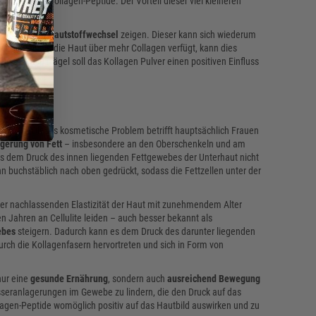
 gewöhnliche Collagen-Peptide. Der Vorteil dieser viel kleineren
eit
liegen.
nem
besseren Hautstoffwechsel
zeigen. Dieser kann sich wiederum
wirken. Sobald die Haut über mehr Collagen verfügt, kann dies
st auf die Nägel soll das Kollagen Pulver einen positiven Einfluss
n können. Dieses kosmetische Problem betrifft hauptsächlich Frauen
agerung von Fett
– insbesondere an den Oberschenkeln und am
s dem Druck des innen liegenden Fettgewebes der Unterhaut nicht
n buchstäblich nach oben gedrückt, sodass die Fettzellen unter der
der nachlassenden Elastizität der Haut mit zunehmendem Alter
n Jahren an Cellulite leiden – auch besser bekannt als
ebes
steigern. Dadurch kann es dem Druck des darunter liegenden
rch die Kollagenfasern hervortreten und sich in Form von
nur eine
gesunde Ernährung
, sondern auch
ausreichend Bewegung
seranlagerungen im Gewebe zu lindern, die den Druck auf das
gen-Peptide womöglich positiv auf das Hautbild auswirken und zu