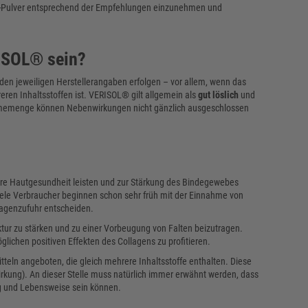
gen-Pulver entsprechend der Empfehlungen einzunehmen und
RISOL® sein?
 den jeweiligen Herstellerangaben erfolgen – vor allem, wenn das
ren Inhaltsstoffen ist. VERISOL® gilt allgemein als
gut löslich
und
ahmemenge können Nebenwirkungen nicht gänzlich ausgeschlossen
ihre Hautgesundheit leisten und zur Stärkung des Bindegewebes
 Viele Verbraucher beginnen schon sehr früh mit der Einnahme von
llagenzufuhr entscheiden.
ktur zu stärken und zu einer Vorbeugung von Falten beizutragen.
ichen positiven Effekten des Collagens zu profitieren.
eln angeboten, die gleich mehrere Inhaltsstoffe enthalten. Diese
irkung). An dieser Stelle muss natürlich immer erwähnt werden, dass
g und Lebensweise sein können.