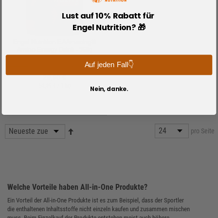
Lust auf 10% Rabatt für
Engel Nutrition? 🎁
Engel Nutrition EAAmazing®
Amino Energy Drink - 560g
Auf jeden Fall👇
(584)
29,90 €
53,39 € / 1 kg
Nein, danke.
pro Seite
Welche Vorteile haben All-in-One Produkte?
Ein Vorteil der All-in-One Produkte ist es zum Beispiel, dass der Sportler
die enthaltenen Inhaltsstoffe nicht einzeln kaufen und zusammen mischen
muss. Beim Einzelkauf der Produkte entstehen meist auch höhere