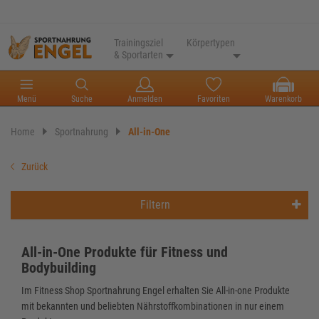
Trainingsziel
Körpertypen
& Sportarten
Menü
Suche
Anmelden
Favoriten
Warenkorb
Home
Sportnahrung
All-in-One
Zurück
Filtern
All-in-One Produkte für Fitness und
Bodybuilding
Im Fitness Shop Sportnahrung Engel erhalten Sie All-in-one Produkte
mit bekannten und beliebten Nährstoffkombinationen in nur einem