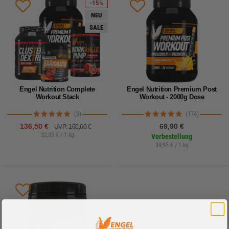
-15%
NEU
SALE
Engel Nutrition Complete
Engel Nutrition Premium Post
Workout Stack
Workout - 2000g Dose
(9)
(174)
136,50 €
69,90 €
UVP: 160,60 €
32,35 € / 1 kg
Vorbestellung
34,95 € / 1 kg