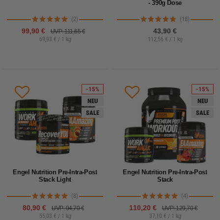
- 390g Dose
(2)
(18)
99,90 €
43,90 €
UVP: 111,65 €
69,93 € / 1 kg
112,56 € / 1 kg
-15%
-15%
NEU
NEU
SALE
SALE
Engel Nutrition Pre-Intra-Post
Engel Nutrition Pre-Intra-Post
Stack Light
Stack
(8)
(4)
80,90 €
110,20 €
UVP: 94,70 €
UVP: 129,70 €
55,03 € / 1 kg
37,10 € / 1 kg