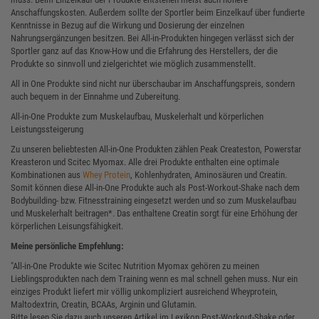
Anschaffungskosten. Außerdem sollte der Sportler beim Einzelkauf über fundierte
Kenntnisse in Bezug auf die Wirkung und Dosierung der einzelnen
Nahrungsergänzungen besitzen. Bei All-in-Produkten hingegen verlässt sich der
Sportler ganz auf das Know-How und die Erfahrung des Herstellers, der die
Produkte so sinnvoll und zielgerichtet wie möglich zusammenstellt.
All in One Produkte sind nicht nur überschaubar im Anschaffungspreis, sondern
auch bequem in der Einnahme und Zubereitung.
All-in-One Produkte zum Muskelaufbau, Muskelerhalt und körperlichen
Leistungssteigerung
Zu unseren beliebtesten All-in-One Produkten zählen Peak Createston, Powerstar
Kreasteron und Scitec Myomax. Alle drei Produkte enthalten eine optimale
Kombinationen aus
Whey Protein
, Kohlenhydraten, Aminosäuren und Creatin.
Somit können diese All-in-One Produkte auch als Post-Workout-Shake nach dem
Bodybuilding- bzw. Fitnesstraining eingesetzt werden und so zum Muskelaufbau
und Muskelerhalt beitragen*. Das enthaltene Creatin sorgt für eine Erhöhung der
körperlichen Leisungsfähigkeit.
Meine persönliche Empfehlung:
"All-in-One Produkte wie Scitec Nutrition Myomax gehören zu meinen
Lieblingsprodukten nach dem Training wenn es mal schnell gehen muss. Nur ein
einziges Produkt liefert mir völlig unkompliziert ausreichend Wheyprotein,
Maltodextrin, Creatin, BCAAs, Arginin und Glutamin.
Bitte lesen Sie dazu auch unseren Artikel im Lexikon Post-Workout-Shake oder