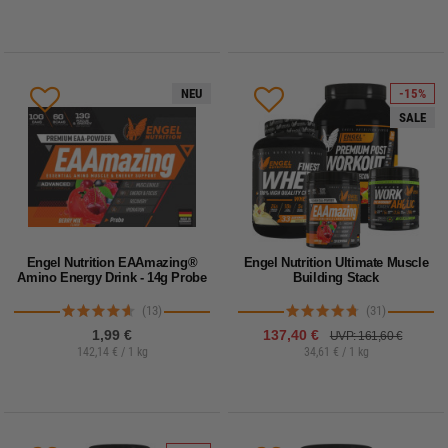
NEU
-15%
SALE
Engel Nutrition EAAmazing®
Engel Nutrition Ultimate Muscle
Amino Energy Drink - 14g Probe
Building Stack
(13)
(31)
1,99 €
137,40 €
UVP: 161,60 €
142,14 € / 1 kg
34,61 € / 1 kg