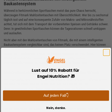
Baukastensystem
Während in herkömmlichen Sporttaschen meist das pure Chaos herrscht,
überzeugen Fitmark Mahlzeitentaschen mit Übersichtlichkeit. Wer bis zu sechsmal
täglich isst und auf eine konsequente Zufuhr von Makro- und Mikronährstoffen
achtet, tut sich mit dem Transport der vorbereiteten Speisen und Getränke schwer.
Denn: In gewöhnlichen Sporttaschen können die Tagesrationen schnell umkippen
und auslaufen.
Nicht aber mit den Mahlzeitentaschen von Fitmark, die mit einem intelligenten
Baukastensystem vergleichbar sind, das keinen Platz verschwendet. Hier können
mehrere Mahlzeitenboxen bequem übereinandergestapelt werden, während Shake
Becher und Trinkflaschen in einer geräumigen Seitentasche Platz finden.
Wiederverschließbare Taschen und Fächer gibt es genug, sodass
Nahrungsergänzungsmittel, Snacks und Obst stets griffbereit sind.
Lust auf 10% Rabatt für
Mahlzeitentaschen von Fitmark: Ideal für den Urlaub
Engel Nutrition? 🎁
Wer regelmäßig Sport treibt und auf eine ausgewogene, gesunde Ernährung achtet,
will seine Prinzipien auch im Urlaub nicht über Bord werfen. Mit den
Mahlzeitentaschen von Fitmark kann der Urlaub oder der Ausflug beginnen, ohne
dabei auf gesundes Essen verzichten zu müssen. Verlockungen lauern ja
Auf jeden Fall👇
bekanntlich an jeder Ecke. Mit einer Mahlzeitentasche von Fitmark haben Sportler
ihre Sportnahrung jedoch immer dabei.
Nein, danke.
Um die Mahlzeiten und Snacks portionieren und kühlen zu können, sind die