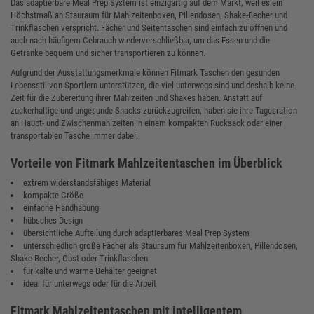
Das adaptierbare Meal Prep System ist einzigartig auf dem Markt, weil es ein
Höchstmaß an Stauraum für Mahlzeitenboxen, Pillendosen, Shake-Becher und
Trinkflaschen verspricht. Fächer und Seitentaschen sind einfach zu öffnen und
auch nach häufigem Gebrauch wiederverschließbar, um das Essen und die
Getränke bequem und sicher transportieren zu können.
Aufgrund der Ausstattungsmerkmale können Fitmark Taschen den gesunden
Lebensstil von Sportlern unterstützen, die viel unterwegs sind und deshalb keine
Zeit für die Zubereitung ihrer Mahlzeiten und Shakes haben. Anstatt auf
zuckerhaltige und ungesunde Snacks zurückzugreifen, haben sie ihre Tagesration
an Haupt- und Zwischenmahlzeiten in einem kompakten Rucksack oder einer
transportablen Tasche immer dabei.
Vorteile von Fitmark Mahlzeitentaschen im Überblick
extrem widerstandsfähiges Material
kompakte Größe
einfache Handhabung
hübsches Design
übersichtliche Aufteilung durch adaptierbares Meal Prep System
unterschiedlich große Fächer als Stauraum für Mahlzeitenboxen, Pillendosen,
Shake-Becher, Obst oder Trinkflaschen
für kalte und warme Behälter geeignet
ideal für unterwegs oder für die Arbeit
Fitmark Mahlzeitentaschen mit intelligentem