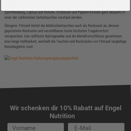
Mahlzeitenboxen und Kühl-Akkus beim Kauf einer Fitmark Mahlzeitentasche meist
inklusive. Zusätzlich bieten Fitmark Mahlzeitentaschen noch reichlich Platz für
Sportkleidung, Laptop und Schuhe. Schlüssel und Papiere können ganz bequem in
einer der zahlreichen Seitentaschen verstaut werden.
Übrigens: Fitmark bietet die Mahlzeitentaschen auch als Rucksack an, dessen
gepolsterte Rückseite und verstellbaren Gurte höchsten Tragekomfort
versprechen. Das reißfeste Nylongewebe und die Metallverschlüsse garantieren
eine lange Haltbarkeit, weshalb die Taschen und Rucksäcke von Fitmark langlebige
Reisebegleiter sind.
Wir schenken dir 10% Rabatt auf Engel
🔔
Nutrition