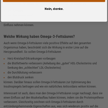
zugeschrieben. So sollen die mehrfach ungesättigten Fettsäuren auf
Nein, danke.
den Kreislauf
den Hormonhaushalt
die Abwehrkräfte
Einfluss nehmen können.
Welche Wirkung haben Omega-3-Fettsäuren?
Auch wenn Omega-3-Fettsäuren viele positive Effekte auf den gesamten
Organismus haben, beschränkt sich die Wirkung in erster Linie auf die
Herzgesundheit. So sollen Omega-3-Fettsäuren
Herz-Kreislauf-Erkrankungen vorbeugen
die Blutfettwerte verbessern (Anhebung des „guten“ HDL-Cholesterins und
Senkung des „schlechten“ LDL-Cholesterins)
die Durchblutung verbessern
den Blutdruck senken
können. Darüber hinaus sollen Omega-3-Fettsäuren zur Optimierung des
Insulinspiegels beitragen und wie ein natürliches Antioxidans wirken können.
Interessant ist auch, dass man den Omega-3-Fettsäuren sogar nachsagt, dass sie
einen Einfluss auf den Muskelaufbau haben können, indem sie die Proteinsynthese
verbessern. Gleichzeitig zeichnen sich Omega-3-Fettsäuren durch
entzündungshemmende Eigenschaften aus, was sich wiederum positiv auf die