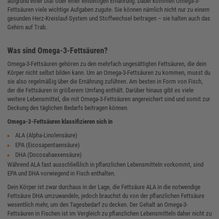
aufgrund einer Diät oder einer einseitigen Ernährung. Dabei kommen Omega-3-
Fettsäuren viele wichtige Aufgaben zugute. Sie können nämlich nicht nur zu einem
gesunden Herz-Kreislauf-System und Stoffwechsel beitragen – sie halten auch das
Gehirn auf Trab.
Was sind Omega-3-Fettsäuren?
Omega-3-Fettsäuren gehören zu den mehrfach ungesättigten Fettsäuren, die dein
Körper nicht selbst bilden kann. Um an Omega-3-Fettsäuren zu kommen, musst du
sie also regelmäßig über die Ernährung zuführen. Am besten in Form von Fisch,
der die Fettsäuren in größerem Umfang enthält. Darüber hinaus gibt es viele
weitere Lebensmittel, die mit Omega-3-Fettsäuren angereichert sind und somit zur
Deckung des täglichen Bedarfs beitragen können.
Omega-3-Fettsäuren klassifizieren sich in
ALA (Alpha-Linolensäure)
EPA (Eicosapentaensäure)
DHA (Docosahaexensäure)
Während ALA fast ausschließlich in pflanzlichen Lebensmitteln vorkommt, sind
EPA und DHA vorwiegend in Fisch enthalten.
Dein Körper ist zwar durchaus in der Lage, die Fettsäure ALA in die notwendige
Fettsäure DHA umzuwandeln, jedoch brauchst du von der pflanzlichen Fettsäure
wesentlich mehr, um den Tagesbedarf zu decken. Der Gehalt an Omega-3-
Fettsäuren in Fischen ist im Vergleich zu pflanzlichen Lebensmitteln daher nicht zu