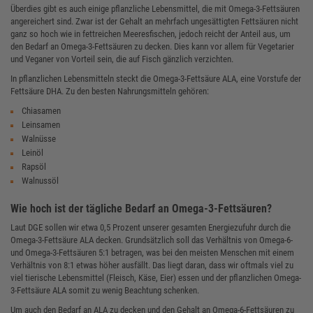
Überdies gibt es auch einige pflanzliche Lebensmittel, die mit Omega-3-Fettsäuren
angereichert sind. Zwar ist der Gehalt an mehrfach ungesättigten Fettsäuren nicht
ganz so hoch wie in fettreichen Meeresfischen, jedoch reicht der Anteil aus, um
den Bedarf an Omega-3-Fettsäuren zu decken. Dies kann vor allem für Vegetarier
und Veganer von Vorteil sein, die auf Fisch gänzlich verzichten.
In pflanzlichen Lebensmitteln steckt die Omega-3-Fettsäure ALA, eine Vorstufe der
Fettsäure DHA. Zu den besten Nahrungsmitteln gehören:
Chiasamen
Leinsamen
Walnüsse
Leinöl
Rapsöl
Walnussöl
Wie hoch ist der tägliche Bedarf an Omega-3-Fettsäuren?
Laut DGE sollen wir etwa 0,5 Prozent unserer gesamten Energiezufuhr durch die
Omega-3-Fettsäure ALA decken. Grundsätzlich soll das Verhältnis von Omega-6-
und Omega-3-Fettsäuren 5:1 betragen, was bei den meisten Menschen mit einem
Verhältnis von 8:1 etwas höher ausfällt. Das liegt daran, dass wir oftmals viel zu
viel tierische Lebensmittel (Fleisch, Käse, Eier) essen und der pflanzlichen Omega-
3-Fettsäure ALA somit zu wenig Beachtung schenken.
Um auch den Bedarf an ALA zu decken und den Gehalt an Omega-6-Fettsäuren zu