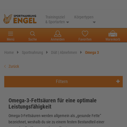
Trainingsziel
Körpertypen
& Sportarten
Menü
Suche
Anmelden
Favoriten
Warenkorb
Home
Sportnahrung
Diät | Abnehmen
Omega 3
Zurück
Filtern
Omega-3-Fettsäuren für eine optimale
Leistungsfähigkeit
Omega-3-Fettsäuren werden allgemein als „gesunde Fette“
bezeichnet, weshalb du sie zu einem festen Bestandteil einer