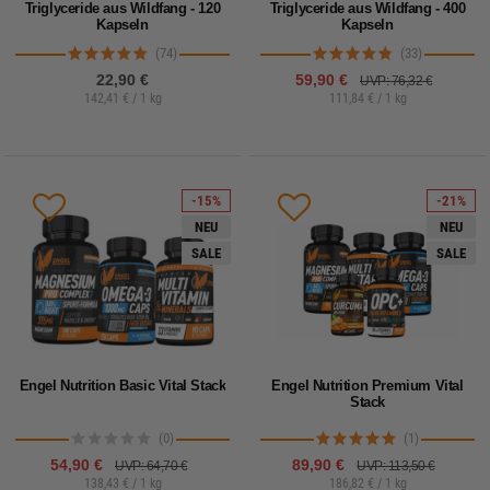
Triglyceride aus Wildfang - 120
Triglyceride aus Wildfang - 400
Kapseln
Kapseln
(74)
(33)
22,90 €
59,90 €
UVP: 76,32 €
142,41 € / 1 kg
111,84 € / 1 kg
-15%
-21%
NEU
NEU
SALE
SALE
Engel Nutrition Basic Vital Stack
Engel Nutrition Premium Vital
Stack
(0)
(1)
54,90 €
89,90 €
UVP: 64,70 €
UVP: 113,50 €
138,43 € / 1 kg
186,82 € / 1 kg