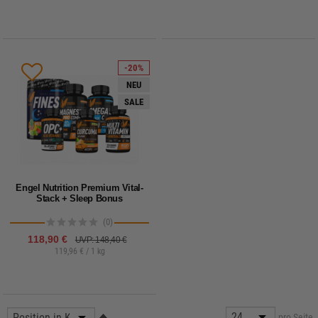
-20%
NEU
SALE
Engel Nutrition Premium Vital-
Stack + Sleep Bonus
(0)
118,90 €
UVP: 148,40 €
119,96 € / 1 kg
pro Seite