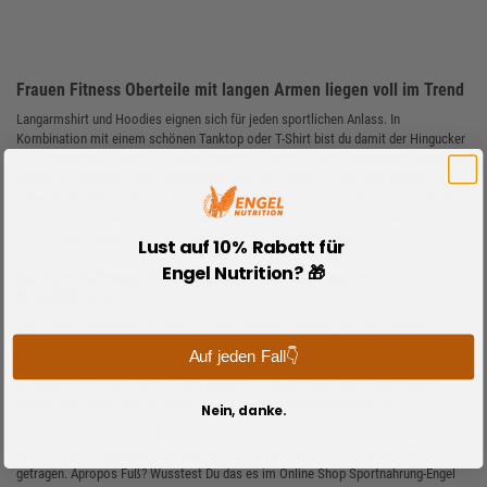
Frauen Fitness Oberteile mit langen Armen liegen voll im Trend
Langarmshirt und Hoodies eignen sich für jeden sportlichen Anlass. In
Kombination mit einem schönen Tanktop oder T-Shirt bist du damit der Hingucker
im Fitnessstudio. Unsere Hoodies tragen sich prima in den Übergangsmonaten und
trotzen problemlos jedem Nieselregen und Wind. Wenn du also mal wieder
schweißgebadet bei deinem letzten Trainingssatz im Gym angekommen bist und
jetzt auch noch das Ausdauertraining zur Fettverbrennung ansteht, hast du deinen
Hoodie oder Langarmshirt griffbereit auf dem Weg nach Hause.
Lust auf 10% Rabatt für
Engel Nutrition? 🎁
Bei Sportnahrung-Engel gibt es Fitnesskleidung mit
Wohlfühlfaktor
Das Thema Wohlfühlen ist beim Training genauso wichtig, wie eine hübsche
Passform und ein modernes und sportliches Design. Mit seinem Fitness-Outfit
Auf jeden Fall👇
möchte man sich schließlich sich selbst gefallen. Wer kennt das Phänoment
schließlich nicht: Ist man mit sich selbst zufrieden, macht das Training gleich
doppelt viel Spaß. Und das fängt bereits bei der Trainingskleidung an.
Nein, danke.
Jedem so wie es ihm gefällt! Bunte Designs in grellen Neon-Farben mit Muster,
Blumen oder Totenköpfen, all das wird heute beim Sport von Kopf bis Fuß
getragen. Apropos Fuß? Wusstest Du das es im Online Shop Sportnahrung-Engel