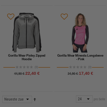
Gorilla Wear Pixley Zipped
Gorilla Wear Mineola Longsleeve
Hoodie
- Pink
(0)
(0)
22,40 €
17,40 €
44,90 €
34,90 €
pro Seite