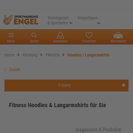
Trainingsziel
Körpertypen
& Sportarten
Menü
Suche
Anmelden
Favoriten
Warenkorb
Home
Kleidung
FRAUEN
Hoodies / Langarmshirts
Zurück
Filtern
Fitness Hoodies & Langarmshirts für Sie
insgesamt 4 Produkte