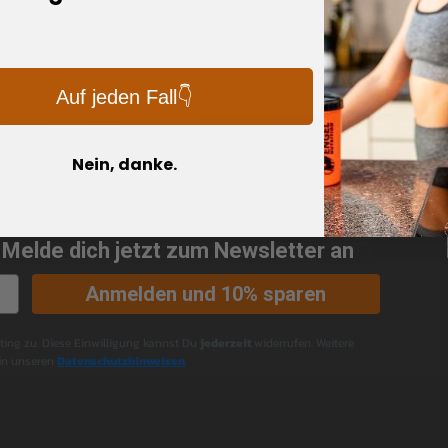
Auf jeden Fall👇
Nein, danke.
 Melde dich jetzt zum Newsletter an
💪
Anmelden und 10% sparen
ng zu. Diese Einwilligung kannst Du
jederzeit
widerrufen. Weitere
 in unseren
Datenschutzhinweisen
.