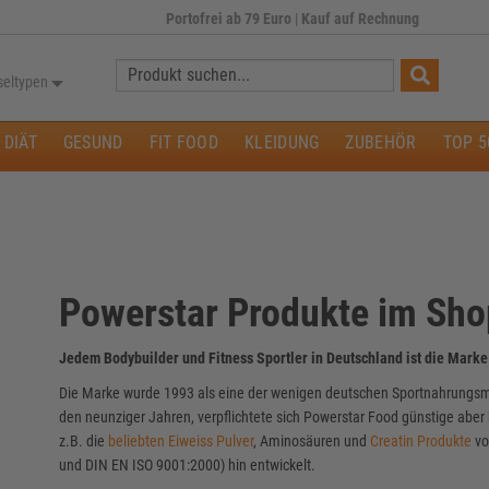
Portofrei ab 79 Euro
|
Kauf auf Rechnung
Suche:
seltypen
DIÄT
GESUND
FIT FOOD
KLEIDUNG
ZUBEHÖR
TOP 5
Powerstar Produkte im Sh
Jedem Bodybuilder und Fitness Sportler in Deutschland ist die Marke
Die Marke wurde 1993 als eine der wenigen deutschen Sportnahrungsmit
den neunziger Jahren, verpflichtete sich Powerstar Food günstige abe
z.B. die
beliebten Eiweiss Pulver
, Aminosäuren und
Creatin Produkte
vo
und DIN EN ISO 9001:2000) hin entwickelt.