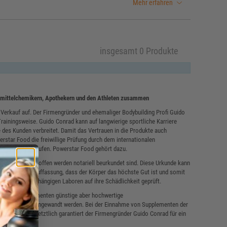
Mehr erfahren
insgesamt 0 Produkte
ensmittelchemikern, Apothekern und den Athleten zusammen
 Verkauf auf. Der Firmengründer und ehemaliger Bodybuilding Profi Guido
rainingsweise. Guido Conrad kann auf langwierige sportliche Karriere
e des Kunden verbreitet. Damit das Vertrauen in die Produkte auch
rstar Food die freiwillige Prüfung durch dem internationalen
ersteller durchlaufen. Powerstar Food gehört dazu.
 Produkte getroffen werden notariell beurkundet sind. Diese Urkunde kann
od ist der Auffassung, dass der Körper das höchste Gut ist und somit
mäßig von unabhängigen Laboren auf ihre Schädlichkeit geprüft.
chen von Supplementen günstige aber hochwertige
 und Sportlern angewandt werden. Bei der Einnahme von Supplementen der
gen werden. Letztlich garantiert der Firmengründer Guido Conrad für ein