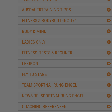
Fitness Lebensmittel
AUSDAUERTRAINING TIPPS
Ernährungspyramide
Wasser für Muskelaufbau und Fitness
FITNESS & BODYBUILDING 1x1
Kalorienzufuhr im Bodybuilding
BODY & MIND
Mythen Fettverbrennung und Diät
Top 10 Eiweisshaltige Lebensmittel
LADIES ONLY
Häufigsten Fehler beim Masseaufbau
Wieviel Protein hat
FITNESS- TESTS & RECHNER
Diätformen im Fitness & Bodybuilding
LEXIKON
Fitness-Einkaufsführer
Cheat Days im Bodybuilding
FLY TO STAGE
Kalorienbedarf selbst berechnen
TEAM SPORTNAHRUNG ENGEL
Inhaltsangaben Sportnahrung
Richtig Einkaufen für Sportler
NEWS BEI SPORTNAHRUNG ENGEL
Vorbereitung Fitness-Fotoshooting
Kohlenhydrate zum Muskelaufbautraining
COACHING REFERENZEN