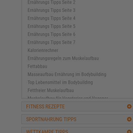
Ernährungs Tipps Seite 2
Ernährungs Tipps Seite 3
Ernährungs Tipps Seite 4
Ernährungs Tipps Seite 5
Ernährungs Tipps Seite 6
Ernährungs Tipps Seite 7
Kalorienrechner
Ernährungsregeln zum Muskelaufbau
Fettabbau
Masseaufbau Ernährung im Bodybuilding
Top Lebensmittel im Bodybuilding
Fettfreier Muskelaufbau
Muskelaufbau für Vegetarier und Veganer
FITNESS REZEPTE
Die beste Diät
Muskelschutz in der Diät
SPORTNAHRUNG TIPPS
Säure-Basen Ernährung
Ernährungssünden beim Muskelaufbautraining
WETTKAMPF TIPPS