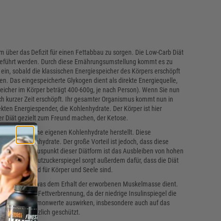
um über das Defizit für einen Fettabbau zu sorgen. Die Low-Carb Diät
ugeführt werden. Durch diese Ernährungsumstellung kommt es zu
ein, sobald die klassischen Energiespeicher des Körpers erschöpft
len. Das eingespeicherte Glykogen dient als direkte Energiequelle,
peicher im Körper beträgt 400-600g, je nach Person). Wenn Sie nun
ch kurzer Zeit erschöpft. Ihr gesamter Organismus kommt nun in
ten Energiespender, die Kohlenhydrate. Der Körper ist hier
er Diät gezielt zum Freund machen, der Ketose.
nspeicher seine eigenen Kohlenhydrate herstellt. Diese
ührten Kohlenhydrate. Der große Vorteil ist jedoch, dass diese
n weiterer Pluspunkt dieser Diätform ist das Ausbleiben von hohen
r niedrige Blutzuckerspiegel sorgt außerdem dafür, dass die Diät
sehr belastend für Körper und Seele sind.
ung zugeführt, was dem Erhalt der erworbenen Muskelmasse dient.
ert sogar die Fettverbrennung, da der niedrige Insulinspiegel die
ativ auf die Hormonwerte auswirken, insbesondere auch auf das
d der Diät gänzlich geschützt.