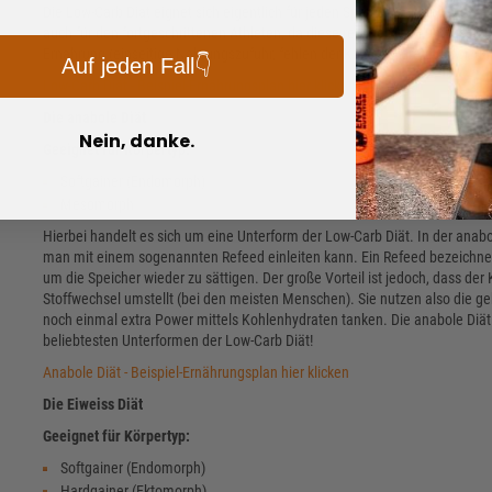
Die Low-Carb Diät eignet sich eigentlich für jeden Sportler, der eine Diät 
auch für den fortgeschrittenen Athleten, da diese recht einfach umzusetze
Ernährung (einseitige Nahrungszufuhr, fehlen der Kohlenhydrate usw.), dann
Auf jeden Fall👇
Low-Carb Diät - Beispiel-Ernährungsplan hier klicken
Die anabole Diät
Nein, danke.
Geeignet für Körpertyp:
Softgainer (Endomorph)
Mesomorph
Hierbei handelt es sich um eine Unterform der Low-Carb Diät. In der anab
man mit einem sogenannten Refeed einleiten kann. Ein Refeed bezeichnet
um die Speicher wieder zu sättigen. Der große Vorteil ist jedoch, dass der
Stoffwechsel umstellt (bei den meisten Menschen). Sie nutzen also die ge
noch einmal extra Power mittels Kohlenhydraten tanken. Die anabole Diät i
beliebtesten Unterformen der Low-Carb Diät!
Anabole Diät - Beispiel-Ernährungsplan hier klicken
Die Eiweiss Diät
Geeignet für Körpertyp:
Softgainer (Endomorph)
Hardgainer (Ektomorph)