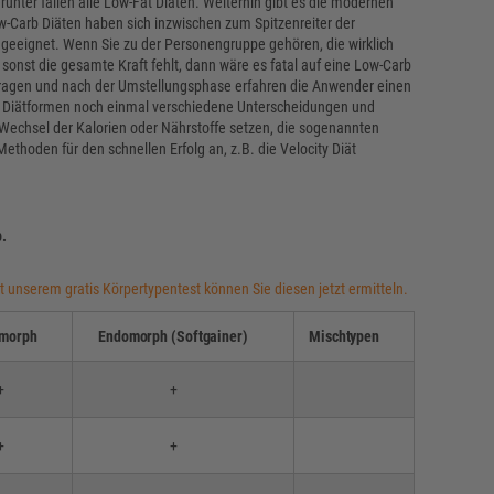
runter fallen alle Low-Fat Diäten. Weiterhin gibt es die modernen
w-Carb Diäten haben sich inzwischen zum Spitzenreiter der
t geeignet. Wenn Sie zu der Personengruppe gehören, die wirklich
sonst die gesamte Kraft fehlt, dann wäre es fatal auf eine Low-Carb
rtragen und nach der Umstellungsphase erfahren die Anwender einen
en Diätformen noch einmal verschiedene Unterscheidungen und
Wechsel der Kalorien oder Nährstoffe setzen, die sogenannten
Methoden für den schnellen Erfolg an, z.B. die Velocity Diät
p.
t unserem gratis Körpertypentest können Sie diesen jetzt ermitteln.
morph
Endomorph (Softgainer)
Mischtypen
+
+
+
+