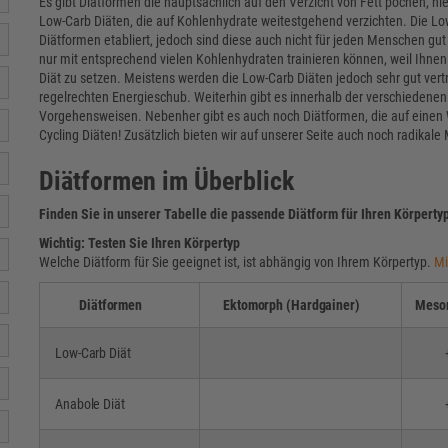
Es gibt Diätformen die hauptsächlich auf den Verzicht von Fett pochen, hie
Low-Carb Diäten, die auf Kohlenhydrate weitestgehend verzichten. Die Lo
Diätformen etabliert, jedoch sind diese auch nicht für jeden Menschen gu
nur mit entsprechend vielen Kohlenhydraten trainieren können, weil Ihnen 
Diät zu setzen. Meistens werden die Low-Carb Diäten jedoch sehr gut ve
regelrechten Energieschub. Weiterhin gibt es innerhalb der verschieden
Vorgehensweisen. Nebenher gibt es auch noch Diätformen, die auf einen 
Cycling Diäten! Zusätzlich bieten wir auf unserer Seite auch noch radikale 
Diätformen im Überblick
Finden Sie in unserer Tabelle die passende Diätform für Ihren Körperty
Wichtig: Testen Sie Ihren Körpertyp
Welche Diätform für Sie geeignet ist, ist abhängig von Ihrem Körpertyp.
Mi
Diätformen
Ektomorph (Hardgainer)
Meso
Low-Carb Diät
Anabole Diät