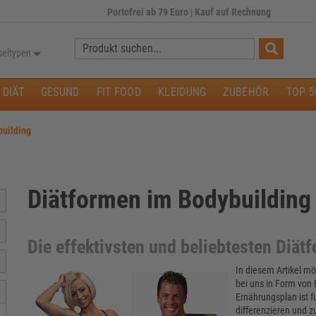
Portofrei ab 79 Euro
|
Kauf auf Rechnung
Suche:
seltypen
DIÄT
GESUND
FIT FOOD
KLEIDUNG
ZUBEHÖR
TOP 5
building
Diätformen im Bodybuilding
Die effektivsten und beliebtesten Diät
In diesem Artikel mö
bei uns in Form von
Ernährungsplan ist f
differenzieren und z