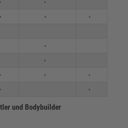
+
+
+
+
+
+
+
+
+
+
+
+
rtler und Bodybuilder