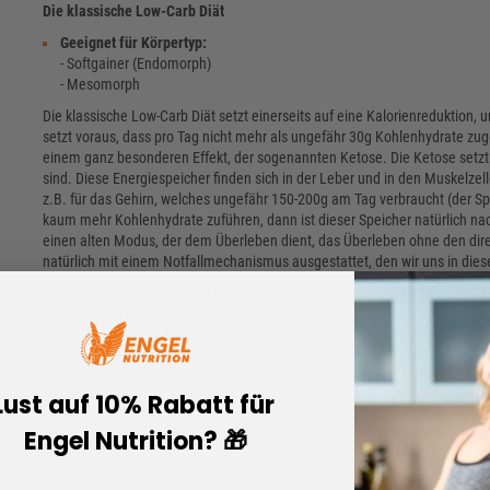
Die klassische Low-Carb Diät
Geeignet für Körpertyp:
- Softgainer (Endomorph)
- Mesomorph
Die klassische Low-Carb Diät setzt einerseits auf eine Kalorienreduktion, 
setzt voraus, dass pro Tag nicht mehr als ungefähr 30g Kohlenhydrate z
einem ganz besonderen Effekt, der sogenannten Ketose. Die Ketose setzt 
sind. Diese Energiespeicher finden sich in der Leber und in den Muskelzel
z.B. für das Gehirn, welches ungefähr 150-200g am Tag verbraucht (der S
kaum mehr Kohlenhydrate zuführen, dann ist dieser Speicher natürlich na
einen alten Modus, der dem Überleben dient, das Überleben ohne den direk
natürlich mit einem Notfallmechanismus ausgestattet, den wir uns in dies
Die Ketose besagt, dass der Körper sich nach dem Erschöpfen der Glykoge
sogenannten Keton-Körper sorgen für einen ähnlichen Effekt wie die zugef
Keton-Körper direkt aus den vorhandenen Fettdepots gewonnen werden. Ei
Blutzuckerspitzen, wodurch auch Heißhungerattacken minimiert werden. De
insgesamt erträglicher wird, da Blutzuckerschwankungen in der Diät meist 
Lust auf 10% Rabatt für
Während der Low-Carb Diät wird zudem sehr viel Protein über die Ernähr
Die Fettzufuhr ist während der Low-Carb Diät auch recht hoch. Dies verbess
Engel Nutrition? 🎁
Fettverbrennung unterstützt! Eine sehr niedrige Fettzufuhr kann sich neg
Testosteron. Vor diesem Effekt sind Sie dank der hohen Fettzufuhr währen