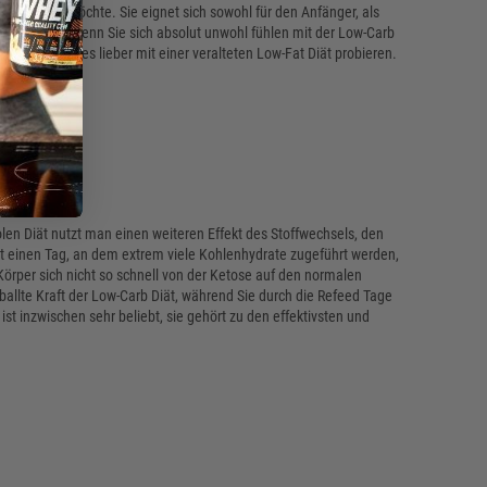
ausprobieren möchte. Sie eignet sich sowohl für den Anfänger, als
n ist. Einzig wenn Sie sich absolut unwohl fühlen mit der Low-Carb
 sollten Sie es lieber mit einer veralteten Low-Fat Diät probieren.
olen Diät nutzt man einen weiteren Effekt des Stoffwechsels, den
 einen Tag, an dem extrem viele Kohlenhydrate zugeführt werden,
 Körper sich nicht so schnell von der Ketose auf den normalen
ballte Kraft der Low-Carb Diät, während Sie durch die Refeed Tage
st inzwischen sehr beliebt, sie gehört zu den effektivsten und