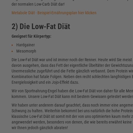
der normalen Low-Carb Diät dar!
Metabole Diät - Beispiel-Ernährungsplan hier klicken
2) Die Low-Fat Diät
Geeignet für Körpertyp:
Hardgainer
Mesomorph
Die Low-Fat Diät war und ist immer noch der Renner. Heute wird Sie meis
davon ausgehen, dass das Fett der eigentliche Übeltäter der Gewichtszun
Unermessliche zugeführt und die Fette gänzlich verbannt. Dem Protein wi
Kombination hat fatale Folgen. Neben den recht schlechten langfristigen 
Energielosigkeit und ein Jojo-Effekt dazu.
Wir von Sportnahrung-Engel haben die Low-Fat Diät von daher für alle Men
kommen. Unsere Low-Fat Diät kann mit bestem Gewissen getestet werden, 
Wir haben unter anderem darauf geachtet, dass noch immer eine angeme
Schwung zu halten. Weiterhin bekommt bei uns natürlich die hohe Protei
klassische Low-Fat Diät ist somit mit der von uns optimierten kaum mehr 
angewendet werden, besonders von denen, die wie bereits erwähnt keine 
wir Ihnen jedoch gänzlich abraten!