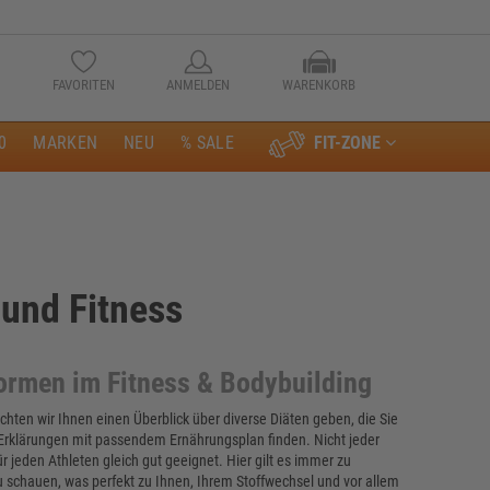
FAVORITEN
ANMELDEN
WARENKORB
0
MARKEN
NEU
% SALE
FIT-ZONE
Anmelden
 und Fitness
formen im Fitness & Bodybuilding
chten wir Ihnen einen Überblick über diverse Diäten geben, die Sie
 Erklärungen mit passendem Ernährungsplan finden. Nicht jeder
ür jeden Athleten gleich gut geeignet. Hier gilt es immer zu
u schauen, was perfekt zu Ihnen, Ihrem Stoffwechsel und vor allem