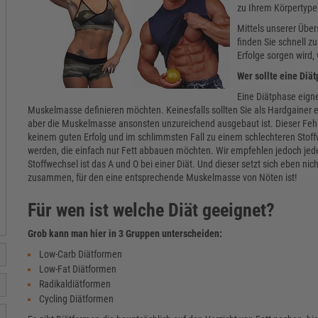
zu Ihrem Körpertype
Mittels unserer Über
finden Sie schnell z
Erfolge sorgen wird
Wer sollte eine Diä
Eine Diätphase eigne
Muskelmasse definieren möchten. Keinesfalls sollten Sie als Hardgainer 
aber die Muskelmasse ansonsten unzureichend ausgebaut ist. Dieser Fehle
keinem guten Erfolg und im schlimmsten Fall zu einem schlechteren Stof
werden, die einfach nur Fett abbauen möchten. Wir empfehlen jedoch jede
Stoffwechsel ist das A und O bei einer Diät. Und dieser setzt sich eben 
zusammen, für den eine entsprechende Muskelmasse von Nöten ist!
Für wen ist welche Diät geeignet?
Grob kann man hier in 3 Gruppen unterscheiden:
Low-Carb Diätformen
Low-Fat Diätformen
Radikaldiätformen
Cycling Diätformen