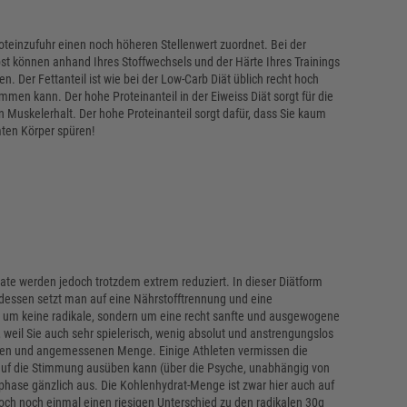
roteinzufuhr einen noch höheren Stellenwert zuordnet. Bei der
bst können anhand Ihres Stoffwechsels und der Härte Ihres Trainings
 Der Fettanteil ist wie bei der Low-Carb Diät üblich recht hoch
mmen kann. Der hohe Proteinanteil in der Eiweiss Diät sorgt für die
n Muskelerhalt. Der hohe Proteinanteil sorgt dafür, dass Sie kaum
ten Körper spüren!
rate werden jedoch trotzdem extrem reduziert. In dieser Diätform
ttdessen setzt man auf eine Nährstofftrennung und eine
h um keine radikale, sondern um eine recht sanfte und ausgewogene
, weil Sie auch sehr spielerisch, wenig absolut und anstrengungslos
tigen und angemessenen Menge. Einige Athleten vermissen die
 auf die Stimmung ausüben kann (über die Psyche, unabhängig von
tphase gänzlich aus. Die Kohlenhydrat-Menge ist zwar hier auch auf
doch noch einmal einen riesigen Unterschied zu den radikalen 30g