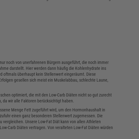
t nur noch von unerfahrenen Bürgern ausgeführt, die noch immer
ahme darstellt. Hier werden dann häufig die Kohlenhydrate ins
rd oftmals überhaupt kein Stellenwert eingeräumt. Diese
Erfolgen gesellen sich meist ein Muskelabbau, schlechte Laune,
schen optimiert, die mit den Low-Carb Diäten nicht so gut zurecht
da wir alle Faktoren berücksichtigt haben.
ssene Menge Fett zugeführt wird, um den Hormonhaushalt in
nzufuhr einen ganz besonderen Stellenwert zugemessen. Die
zu vergleichen. Unsere Low-Fat Diät kann von allen Athleten
Low-Carb Diäten vertragen. Von veralteten Low-Fat Diäten würden