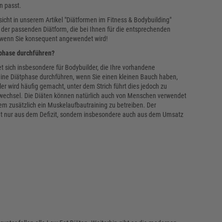
n passt.
sicht in unserem Artikel "Diätformen im Fitness & Bodybuilding"
u der passenden Diätform, die bei Ihnen für die entsprechenden
, wenn Sie konsequent angewendet wird!
tphase durchführen?
t sich insbesondere für Bodybuilder, die Ihre vorhandene
eine Diätphase durchführen, wenn Sie einen kleinen Bauch haben,
r wird häufig gemacht, unter dem Strich führt dies jedoch zu
fwechsel. Die Diäten können natürlich auch von Menschen verwendet
m zusätzlich ein Muskelaufbautraining zu betreiben. Der
nicht nur aus dem Defizit, sondern insbesondere auch aus dem Umsatz