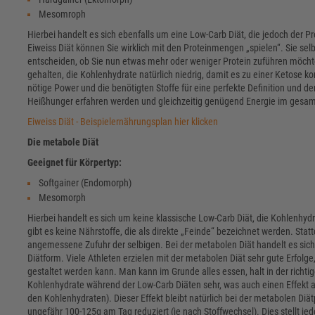
Mesomroph
Hierbei handelt es sich ebenfalls um eine Low-Carb Diät, die jedoch der P
Eiweiss Diät können Sie wirklich mit den Proteinmengen „spielen“. Sie sel
entscheiden, ob Sie nun etwas mehr oder weniger Protein zuführen möchten.
gehalten, die Kohlenhydrate natürlich niedrig, damit es zu einer Ketose ko
nötige Power und die benötigten Stoffe für eine perfekte Definition und de
Heißhunger erfahren werden und gleichzeitig genügend Energie im gesam
Eiweiss Diät - Beispielernährungsplan hier klicken
Die metabole Diät
Geeignet für Körpertyp:
Softgainer (Endomorph)
Mesomorph
Hierbei handelt es sich um keine klassische Low-Carb Diät, die Kohlenhyd
gibt es keine Nährstoffe, die als direkte „Feinde“ bezeichnet werden. Sta
angemessene Zufuhr der selbigen. Bei der metabolen Diät handelt es sic
Diätform. Viele Athleten erzielen mit der metabolen Diät sehr gute Erfolge
gestaltet werden kann. Man kann im Grunde alles essen, halt in der rich
Kohlenhydrate während der Low-Carb Diäten sehr, was auch einen Effekt
den Kohlenhydraten). Dieser Effekt bleibt natürlich bei der metabolen Diä
ungefähr 100-125g am Tag reduziert (je nach Stoffwechsel). Dies stellt je