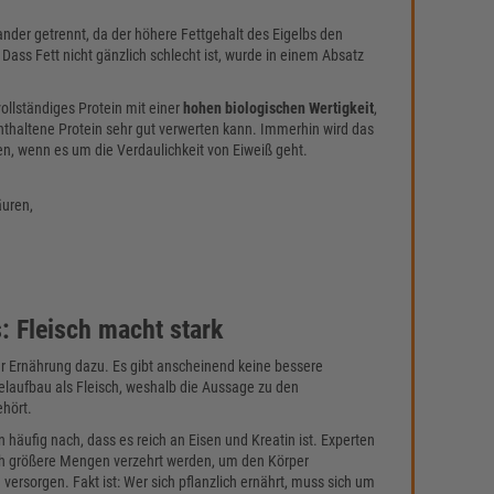
nder getrennt, da der höhere Fettgehalt des Eigelbs den
 Dass Fett nicht gänzlich schlecht ist, wurde in einem Absatz
vollständiges Protein mit einer
hohen biologischen Wertigkeit
,
nthaltene Protein sehr gut verwerten kann. Immerhin wird das
, wenn es um die Verdaulichkeit von Eiweiß geht.
äuren,
 Fleisch macht stark
ur Ernährung dazu. Es gibt anscheinend keine bessere
elaufbau als Fleisch, weshalb die Aussage zu den
hört.
häufig nach, dass es reich an Eisen und Kreatin ist. Experten
ch größere Mengen verzehrt werden, um den Körper
versorgen. Fakt ist: Wer sich pflanzlich ernährt, muss sich um