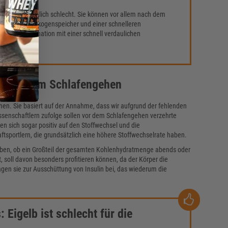
ind nicht gänzlich schlecht. Sie können vor allem nach dem
 der Muskelglykogenspeicher und einer schnelleren
ise in Kombination mit einer schnell verdaulichen
Protein
."
e vor dem Schlafengehen
en. Sie basiert auf der Annahme, dass wir aufgrund der fehlenden
issenschaftlern zufolge sollen vor dem Schlafengehen verzehrte
en sich sogar positiv auf den Stoffwechsel und die
sportlern, die grundsätzlich eine höhere Stoffwechselrate haben.
 geben, ob ein Großteil der gesamten Kohlenhydratmenge abends oder
t, soll davon besonders profitieren können, da der Körper die
en sie zur Ausschüttung von Insulin bei, das wiederum die
Eigelb ist schlecht für die