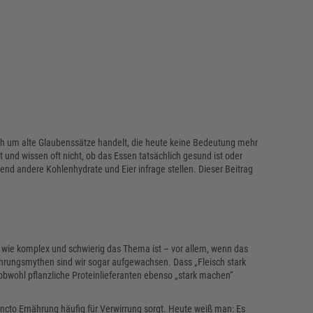
ch um alte Glaubenssätze handelt, die heute keine Bedeutung mehr
 und wissen oft nicht, ob das Essen tatsächlich gesund ist oder
end andere Kohlenhydrate und Eier infrage stellen. Dieser Beitrag
wie komplex und schwierig das Thema ist – vor allem, wenn das
ährungsmythen sind wir sogar aufgewachsen. Dass „Fleisch stark
 obwohl pflanzliche Proteinlieferanten ebenso „stark machen“
ncto Ernährung häufig für Verwirrung sorgt. Heute weiß man: Es