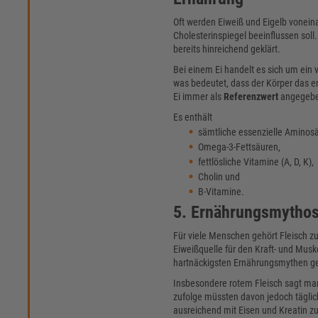
Oft werden Eiweiß und Eigelb voneina
Cholesterinspiegel beeinflussen soll.
bereits hinreichend geklärt.
Bei einem Ei handelt es sich um ein 
was bedeutet, dass der Körper das e
Ei immer als
Referenzwert
angegeben
Es enthält
sämtliche essenzielle Aminos
Omega-3-Fettsäuren,
fettlösliche Vitamine (A, D, K),
Cholin und
B-Vitamine.
5. Ernährungsmythos:
Für viele Menschen gehört Fleisch z
Eiweißquelle für den Kraft- und Musk
hartnäckigsten Ernährungsmythen ge
Insbesondere rotem Fleisch sagt man 
zufolge müssten davon jedoch tägli
ausreichend mit Eisen und Kreatin zu 