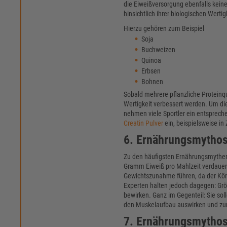
die Eiweißversorgung ebenfalls keine
hinsichtlich ihrer biologischen Werti
Hierzu gehören zum Beispiel
Soja
Buchweizen
Quinoa
Erbsen
Bohnen
Sobald mehrere pflanzliche Proteinq
Wertigkeit verbessert werden. Um d
nehmen viele Sportler ein entsprec
Creatin Pulver
ein, beispielsweise in
6. Ernährungsmythos
Zu den häufigsten Ernährungsmythen 
Gramm Eiweiß pro Mahlzeit verdauen 
Gewichtszunahme führen, da der Körp
Experten halten jedoch dagegen: Gr
bewirken. Ganz im Gegenteil: Sie sol
den Muskelaufbau auswirken und zu
7. Ernährungsmythos: