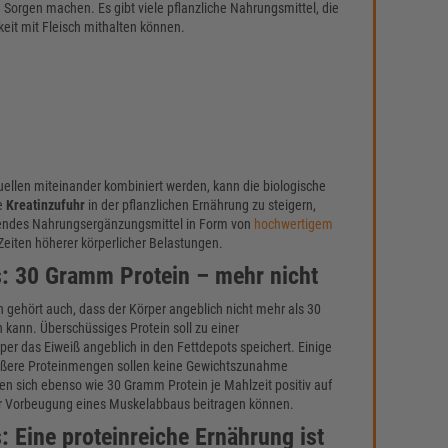
 Sorgen machen. Es gibt viele pflanzliche Nahrungsmittel, die
gkeit mit Fleisch mithalten können.
uellen miteinander kombiniert werden, kann die biologische
ie
Kreatinzufuhr
in der pflanzlichen Ernährung zu steigern,
hendes Nahrungsergänzungsmittel in Form von
hochwertigem
 Zeiten höherer körperlicher Belastungen.
: 30 Gramm Protein – mehr nicht
gehört auch, dass der Körper angeblich nicht mehr als 30
kann. Überschüssiges Protein soll zu einer
er das Eiweiß angeblich in den Fettdepots speichert. Einige
ößere Proteinmengen sollen keine Gewichtszunahme
len sich ebenso wie 30 Gramm Protein je Mahlzeit positiv auf
r Vorbeugung eines Muskelabbaus beitragen können.
 Eine proteinreiche Ernährung ist