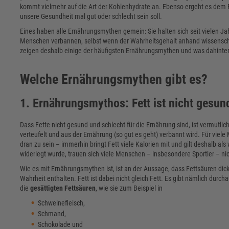
kommt vielmehr auf die Art der Kohlenhydrate an. Ebenso ergeht es dem 
unsere Gesundheit mal gut oder schlecht sein soll.
Eines haben alle Ernährungsmythen gemein: Sie halten sich seit vielen Ja
Menschen verbannen, selbst wenn der Wahrheitsgehalt anhand wissenscha
zeigen deshalb einige der häufigsten Ernährungsmythen und was dahinter
Welche Ernährungsmythen gibt es?
1. Ernährungsmythos: Fett ist nicht gesun
Dass Fette nicht gesund und schlecht für die Ernährung sind, ist vermutlic
verteufelt und aus der Ernährung (so gut es geht) verbannt wird. Für v
dran zu sein – immerhin bringt Fett viele Kalorien mit und gilt deshalb al
widerlegt wurde, trauen sich viele Menschen – insbesondere Sportler – nic
Wie es mit Ernährungsmythen ist, ist an der Aussage, dass Fettsäuren dic
Wahrheit enthalten. Fett ist dabei nicht gleich Fett. Es gibt nämlich durc
die
gesättigten Fettsäuren
, wie sie zum Beispiel in
Schweinefleisch,
Schmand,
Schokolade und