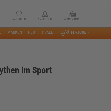
FAVORITEN
ANMELDEN
WARENKORB
0
MARKEN
NEU
% SALE
FIT-ZONE
Anmelden
ythen im Sport