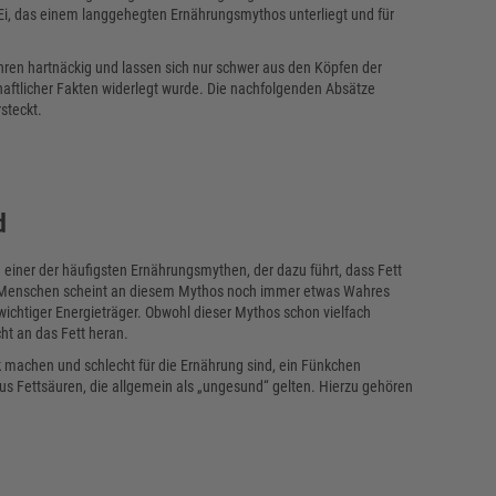
Ei, das einem langgehegten Ernährungsmythos unterliegt und für
hren hartnäckig und lassen sich nur schwer aus den Köpfen der
ftlicher Fakten widerlegt wurde. Die nachfolgenden Absätze
steckt.
d
h einer der häufigsten Ernährungsmythen, der dazu führt, dass Fett
iele Menschen scheint an diesem Mythos noch immer etwas Wahres
s wichtiger Energieträger. Obwohl dieser Mythos schon vielfach
ht an das Fett heran.
k machen und schlecht für die Ernährung sind, ein Fünkchen
haus Fettsäuren, die allgemein als „ungesund“ gelten. Hierzu gehören