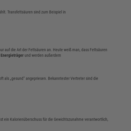
lt. Transfettsäuren sind zum Beispiel in
nur auf die Art der Fettsäuren an. Heute weiß man, dass Fettsäuren
r
Energieträger
und werden außerdem
ft als „gesund“ angepriesen. Bekanntester Vertreter sind die
t ist ein Kalorienüberschuss für die Gewichtszunahme verantwortlich,