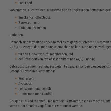
Fast Food
vorkommen. Auch werden
Transfette
zu den ungesunden Fettsäuren gezäh
Snacks (Kartoffelchips),
Backwaren und
frittierten Produkten
enthalten.
Dennoch sind fetthaltige Lebensmittel nicht gänzlich schlecht. Es kommt 
20 bis 30 Prozent der Ernährung ausmachen sollten. Sie sind ein wichtige
für den Aufbau von Zellmembranen und
den Transport von fettlöslichen Vitaminen (A, D, E und K)
gebraucht. Die mehrfach ungesättigten Fettsäuren werden diesbezüglich o
Omega-3-Fettsäuren, enthalten in
Walnüssen,
Avocados,
Leinsamen (und Leinöl),
Hanfsamen (und Hanföl).
Übrigens:
Es sind in erster Linie nicht die Fettsäuren, die dick machen. Of
wenn mehr Kalorien zugeführt als verbraucht werden.