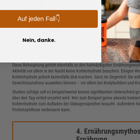
"Schnell verdauliche Kohlenhydrate s
Training zu einer raschen Aufladung
Auf jeden Fall👇
Regeneration beitragen – beispielswe
Eiweißquelle, wie zum Beispiel
Whey 
Nein, danke.
3. Ernährungsmythos: Keine Kohlenhydrat
Diese Behauptung gehört ebenfalls zu den hartnäckigsten Ernährungsmyth
Aktivität vor allem in der Nacht keine Kohlenhydrate brauchen. Einigen W
Kohlenhydrate jedoch keinesfalls dick machen. Ganz im Gegenteil: Sie soll
Gewichtszunahme auswirken können – vor allem bei Bodybuildern und Kraft
Studien zufolge soll es beispielsweise keinen signifikanten Unterschied
über den Tag verteil verzehrt wird. Wer zum Beispiel gerne abends trainier
Kohlenhydrate zum Aufladen der Glykogenspeicher braucht. Außerdem trag
Proteinsynthese verbessern kann.
4. Ernährungsmythos: 
Ernährung