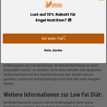
Möhrengemüse
44
0,0
5,0
0,0
5g Sonnenblumenöl
747
77,1
18
81,2
In Summe
Lust auf 10% Rabatt für
Engel Nutrition? 🎁
Vor dem Schlafen
200g Hüttenkäse
130
27
1,6
2,0
Magerstufe
Auf jeden Fall👇
Gesamtsumme
2812
278,7
37
335,7
Nein, danke.
Wir möchten Dich nochmal darauf hinweisen, dass es sich bei unserem
Ernährungsplan zur Low Fat Diät bzgl. der Nährstoffaufteilung um einen
Beispielplan handelt. Je nachdem, ob Du einen schnellen oder langsamen
Stoffwechsel hast und Dein Training intensiver oder weniger intensiv
gestaltest, müssen die Nahrungsmengen nach oben oder unten korrigiert
werden.
Weitere Informationen zur Low Fat Diät:
Bei Bedarf kannst Du unseren Low-Fat Ernährungsplan durch unsere