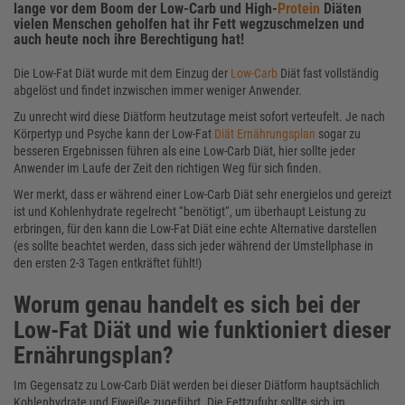
lange vor dem Boom der Low-Carb und High-
Protein
Diäten
vielen Menschen geholfen hat ihr Fett wegzuschmelzen und
auch heute noch ihre Berechtigung hat!
Die Low-Fat Diät wurde mit dem Einzug der
Low-Carb
Diät fast vollständig
abgelöst und findet inzwischen immer weniger Anwender.
Zu unrecht wird diese Diätform heutzutage meist sofort verteufelt. Je nach
Körpertyp und Psyche kann der Low-Fat
Diät Ernährungsplan
sogar zu
besseren Ergebnissen führen als eine Low-Carb Diät, hier sollte jeder
Anwender im Laufe der Zeit den richtigen Weg für sich finden.
Wer merkt, dass er während einer Low-Carb Diät sehr energielos und gereizt
ist und Kohlenhydrate regelrecht “benötigt“, um überhaupt Leistung zu
erbringen, für den kann die Low-Fat Diät eine echte Alternative darstellen
(es sollte beachtet werden, dass sich jeder während der Umstellphase in
den ersten 2-3 Tagen entkräftet fühlt!)
Worum genau handelt es sich bei der
Low-Fat Diät und wie funktioniert dieser
Ernährungsplan?
Im Gegensatz zu Low-Carb Diät werden bei dieser Diätform hauptsächlich
Kohlenhydrate und Eiweiße zugeführt. Die Fettzufuhr sollte sich im