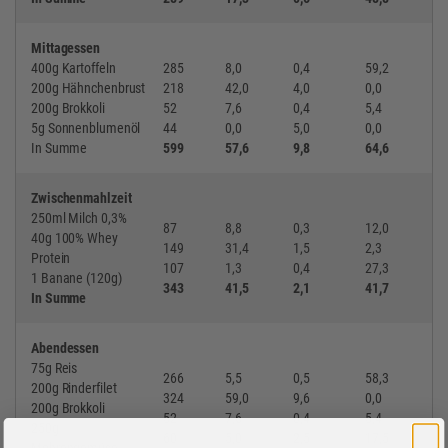
Mittagessen
400g Kartoffeln
285
8,0
0,4
59,2
200g Hähnchenbrust
218
42,0
4,0
0,0
200g Brokkoli
52
7,6
0,4
5,4
5g Sonnenblumenöl
44
0,0
5,0
0,0
In Summe
599
57,6
9,8
64,6
Zwischenmahlzeit
250ml Milch 0,3%
87
8,8
0,3
12,0
40g 100% Whey
149
31,4
1,5
2,3
Protein
107
1,3
0,4
27,3
1 Banane (120g)
343
41,5
2,1
41,7
In Summe
Abendessen
75g Reis
266
5,5
0,5
58,3
200g Rinderfilet
324
59,0
9,6
0,0
200g Brokkoli
52
7,6
0,4
5,4
250g
60
5,0
2,5
17,5