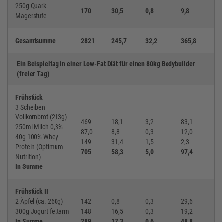
250g Quark
170
30,5
0,8
9,8
Magerstufe
Gesamtsumme
2821
245,7
32,2
365,8
Ein Beispieltag in einer Low-Fat Diät für einen 80kg Bodybuilder
(freier Tag)
Frühstück
3 Scheiben
Vollkornbrot (213g)
469
18,1
3,2
83,1
250ml Milch 0,3%
87,0
8,8
0,3
12,0
40g 100% Whey
149
31,4
1,5
2,3
Protein (Optimum
705
58,3
5,0
97,4
Nutrition)
In Summe
Frühstück II
2 Äpfel (ca. 260g)
142
0,8
0,3
29,6
300g Jogurt fettarm
148
16,5
0,3
19,2
In Summe
289
17,3
0,6
48,8