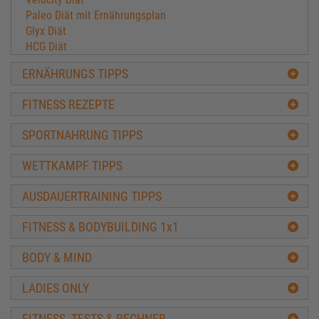
Paleo Diät mit Ernährungsplan
Glyx Diät
HCG Diät
Hormondiät - Feintuning der Hormone hilft beim
ERNÄHRUNGS TIPPS
Abnehmen
Low-Fat Diät
FITNESS REZEPTE
Volumen Diät
Hardgainer
SPORTNAHRUNG TIPPS
Softgainer
WETTKAMPF TIPPS
Wettkampf
Vegetarier
AUSDAUERTRAINING TIPPS
Ernährung für Fußballer
TEAM SPORTNAHRUNG ENGEL
FITNESS & BODYBUILDING 1x1
Volumen Diät
BODY & MIND
LADIES ONLY
FITNESS- TESTS & RECHNER