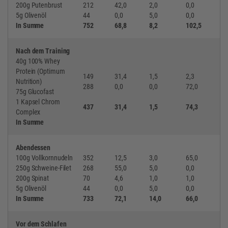
200g Putenbrust
212
42,0
2,0
0,0
5g Olivenöl
44
0,0
5,0
0,0
In Summe
752
68,8
8,2
102,5
Nach dem Training
40g 100% Whey
Protein (Optimum
149
31,4
1,5
2,3
Nutrition)
288
0,0
0,0
72,0
75g Glucofast
1 Kapsel Chrom
437
31,4
1,5
74,3
Complex
In Summe
Abendessen
100g Vollkornnudeln
352
12,5
3,0
65,0
250g Schweine-Filet
268
55,0
5,0
0,0
200g Spinat
70
4,6
1,0
1,0
5g Olivenöl
44
0,0
5,0
0,0
In Summe
733
72,1
14,0
66,0
Vor dem Schlafen