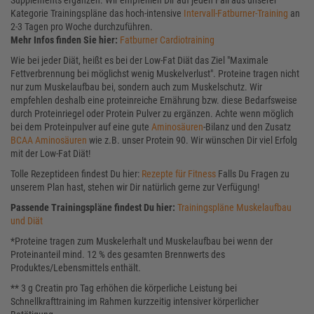
Supplements ergänzen. Wir empfehlen Dir auf jeden Fall aus unserer
Kategorie Trainingspläne das hoch-intensive
Intervall-Fatburner-Training
an
2-3 Tagen pro Woche durchzuführen.
Mehr Infos finden Sie hier:
Fatburner Cardiotraining
Wie bei jeder Diät, heißt es bei der Low-Fat Diät das Ziel "Maximale
Fettverbrennung bei möglichst wenig Muskelverlust". Proteine tragen nicht
nur zum Muskelaufbau bei, sondern auch zum Muskelschutz. Wir
empfehlen deshalb eine proteinreiche Ernährung bzw. diese Bedarfsweise
durch Proteinriegel oder Protein Pulver zu ergänzen. Achte wenn möglich
bei dem Proteinpulver auf eine gute
Aminosäuren
-Bilanz und den Zusatz
BCAA Aminosäuren
wie z.B. unser Protein 90. Wir wünschen Dir viel Erfolg
mit der Low-Fat Diät!
Tolle Rezeptideen findest Du hier:
Rezepte für Fitness
Falls Du Fragen zu
unserem Plan hast, stehen wir Dir natürlich gerne zur Verfügung!
Passende Trainingspläne findest Du hier:
Trainingspläne Muskelaufbau
und Diät
*Proteine tragen zum Muskelerhalt und Muskelaufbau bei wenn der
Proteinanteil mind. 12 % des gesamten Brennwerts des
Produktes/Lebensmittels enthält.
** 3 g Creatin pro Tag erhöhen die körperliche Leistung bei
Schnellkrafttraining im Rahmen kurzzeitig intensiver körperlicher