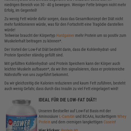
niedrigen Bereich von 30 - 40 g bewegen. Weniger Fette bringen nicht mehr
Erfolg, im Gegenteil!
Zu wenig Fett würde dafür sorgen, dass das Gesamtkonzept der Diät nicht
mehr funktionieren würde, was für den Fortschritt eine Tragödie darstellen
würde!
Teilweise braucht der Körpertyp
Hardgainer
mehr Protein um so positiv zum
Muskelerhalt beitragen zu können*.
Der Vorteil der Low-Fat Diät besteht darin, dass die Kohlenhydrat- und
Protein Speicher ständig gefüllt sind.
Mit gefüllten Kohlenhydrat- und Protein Speichern kann der Körper auch
leichter Muskeln aufbauen*, da wir ihm signalisieren, dass er proteinreiche
Nährstoffe von uns zugeführt bekommt.
Da wir gleichzeitig die Kalorien reduzieren und kaum Fett zuführen, besteht
auch wenig Gefahr, dass durch das Insulin zu viel Fett eingelagert wird!
IDEAL FÜR DIE LOW-FAT DIÄT!
Unseren Bestseller auf Low-Fat Basis mit der
Aminosäure
L-Carnitin
und BCAAs, kurzkettigem
Whey
Protein
und dem cremigen langkettigen
Casein
!
Hier klicken:
Protein 90