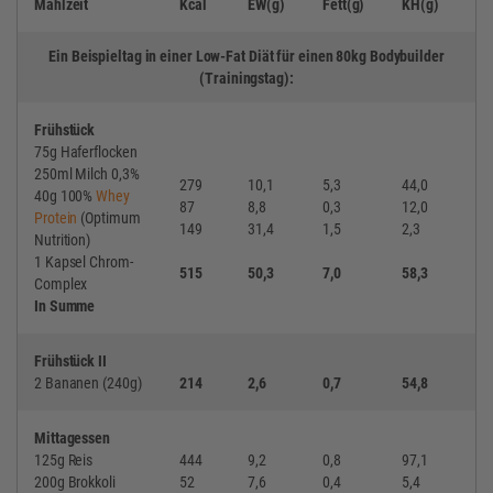
Mahlzeit
Kcal
EW(g)
Fett(g)
KH(g)
Ein Beispieltag in einer Low-Fat Diät für einen 80kg Bodybuilder
(Trainingstag):
Frühstück
75g Haferflocken
250ml Milch 0,3%
279
10,1
5,3
44,0
40g 100%
Whey
87
8,8
0,3
12,0
Protein
(Optimum
149
31,4
1,5
2,3
Nutrition)
1 Kapsel Chrom-
515
50,3
7,0
58,3
Complex
In Summe
Frühstück II
2 Bananen (240g)
214
2,6
0,7
54,8
Mittagessen
125g Reis
444
9,2
0,8
97,1
200g Brokkoli
52
7,6
0,4
5,4