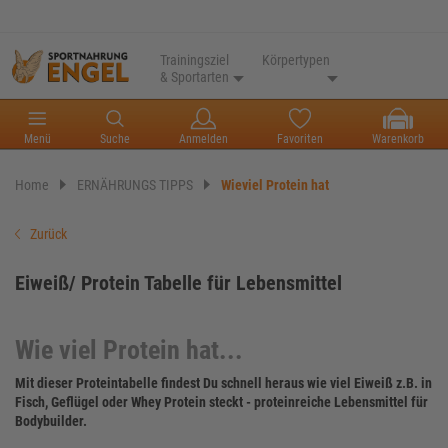
Trainingsziel
Körpertypen
& Sportarten
Menü
Suche
Anmelden
Favoriten
Warenkorb
Home
ERNÄHRUNGS TIPPS
Wieviel Protein hat
Zurück
Eiweiß/ Protein Tabelle für Lebensmittel
Wie viel Protein hat...
Mit dieser Proteintabelle findest Du schnell heraus wie viel Eiweiß z.B. in
Fisch, Geflügel oder Whey Protein steckt - proteinreiche Lebensmittel für
Bodybuilder.