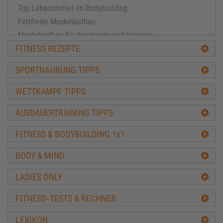
Top Lebensmittel im Bodybuilding
Fettfreier Muskelaufbau
Muskelaufbau für Vegetarier und Veganer
FITNESS REZEPTE
Die beste Diät
Muskelschutz in der Diät
SPORTNAHRUNG TIPPS
Säure-Basen Ernährung
Ernährungssünden beim Muskelaufbautraining
WETTKAMPF TIPPS
Fitness Lebensmittel
AUSDAUERTRAINING TIPPS
Ernährungspyramide
Wasser für Muskelaufbau und Fitness
FITNESS & BODYBUILDING 1x1
Kalorienzufuhr im Bodybuilding
BODY & MIND
Mythen Fettverbrennung und Diät
Top 10 Eiweisshaltige Lebensmittel
LADIES ONLY
Häufigsten Fehler beim Masseaufbau
Wieviel Protein hat
FITNESS- TESTS & RECHNER
Diätformen im Fitness & Bodybuilding
LEXIKON