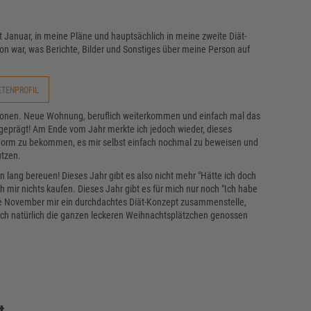
t Januar, in meine Pläne und hauptsächlich in meine zweite Diät-
son war, was Berichte, Bilder und Sonstiges über meine Person auf
ETENPROFIL
itionen. Neue Wohnung, beruflich weiterkommen und einfach mal das
t geprägt! Am Ende vom Jahr merkte ich jedoch wieder, dieses
 Form zu bekommen, es mir selbst einfach nochmal zu beweisen und
utzen.
en lang bereuen! Dieses Jahr gibt es also nicht mehr "Hätte ich doch
 mir nichts kaufen. Dieses Jahr gibt es für mich nur noch "Ich habe
Ende November mir ein durchdachtes Diät-Konzept zusammenstelle,
ich natürlich die ganzen leckeren Weihnachtsplätzchen genossen
t