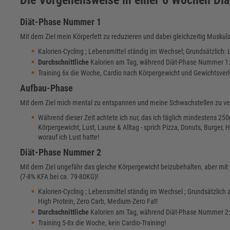
Diät-Phase Nummer 1
Mit dem Ziel mein Körperfett zu reduzieren und dabei gleichzeitig Muskula
Kalorien-Cycling ; Lebensmittel ständig im Wechsel; Grundsätzlich:
Durchschnittliche
Kalorien am Tag, während Diät-Phase Nummer 1
Training 6x die Woche, Cardio nach Körpergewicht und Gewichtsverlu
Aufbau-Phase
Mit dem Ziel mich mental zu entspannen und meine Schwachstellen zu ve
Während dieser Zeit achtete ich nur, das ich täglich mindestens 250
Körpergewicht, Lust, Laune & Alltag - sprich Pizza, Donuts, Burger,
worauf ich Lust hatte!
Diät-Phase Nummer 2
Mit dem Ziel ungefähr das gleiche Körpergewicht beizubehalten, aber mit 
(7-8% KFA bei ca. 79-80KG)!
Kalorien-Cycling ; Lebensmittel ständig im Wechsel ; Grundsätzlic
High Protein, Zero Carb, Medium-Zero Fat!
Durchschnittliche
Kalorien am Tag, während Diät-Phase Nummer 2
Training 5-8x die Woche, kein Cardio-Training!