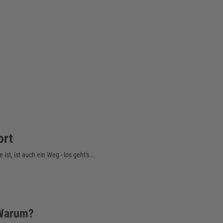
ort
st, ist auch ein Weg - los geht's...
 Warum?