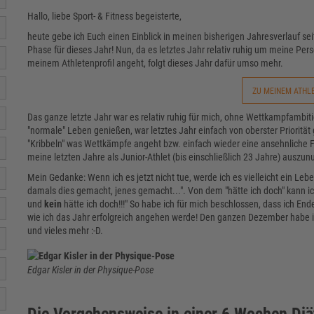
Hallo, liebe Sport- & Fitness begeisterte,
heute gebe ich Euch einen Einblick in meinen bisherigen Jahresverlauf sei
Phase für dieses Jahr! Nun, da es letztes Jahr relativ ruhig um meine Per
meinem Athletenprofil angeht, folgt dieses Jahr dafür umso mehr.
ZU MEINEM ATHL
Das ganze letzte Jahr war es relativ ruhig für mich, ohne Wettkampfamb
"normale" Leben genießen, war letztes Jahr einfach von oberster Prioritä
"Kribbeln" was Wettkämpfe angeht bzw. einfach wieder eine ansehnliche
meine letzten Jahre als Junior-Athlet (bis einschließlich 23 Jahre) auszun
Mein Gedanke: Wenn ich es jetzt nicht tue, werde ich es vielleicht ein Leb
damals dies gemacht, jenes gemacht...". Von dem "hätte ich doch" kann ich
und
kein
hätte ich doch!!!" So habe ich für mich beschlossen, dass ich 
wie ich das Jahr erfolgreich angehen werde! Den ganzen Dezember habe 
und vieles mehr :-D.
Edgar Kisler in der Physique-Pose
Die Vorgehensweise in einer 6 Wochen Diä