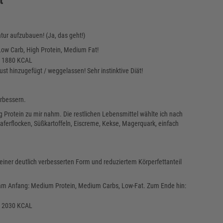
tur aufzubauen! (Ja, das geht!)
 Low Carb, High Protein, Medium Fat!
: 1880 KCAL
st hinzugefügt / weggelassen! Sehr instinktive Diät!
rbessern.
g Protein zu mir nahm. Die restlichen Lebensmittel wählte ich nach
 Haferflocken, Süßkartoffeln, Eiscreme, Kekse, Magerquark, einfach
einer deutlich verbesserten Form und reduziertem Körperfettanteil
h am Anfang: Medium Protein, Medium Carbs, Low-Fat. Zum Ende hin:
: 2030 KCAL