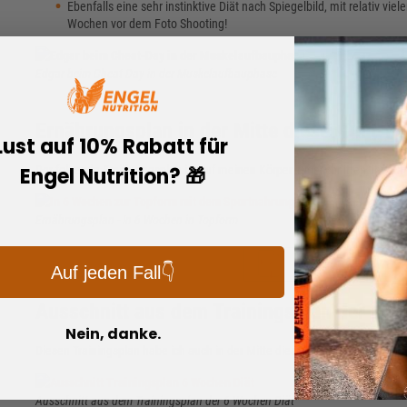
Ebenfalls eine sehr instinktive Diät nach Spiegelbild, mit relativ v
Wochen vor dem Foto Shooting!
Edgar beim Cheat-Day in der Muskelaufbauphase
Ernährungsplan in der Mitte dieser Diät-P
Lust auf 10% Rabatt für
Der folgende Ernährungsplan ist auf meinen Körper zugeschnitten, ihr erh
Engel Nutrition? 🎁
Ernährungsplan - In 6 Wochen in Topform
DOWNLOAD - 6 WOC
Auf jeden Fall👇
Ausschnitt aus dem Trainingsplan der 6 W
Nein, danke.
Diesen Trainingsplan habe ich auch in der Mitte dieser Diätphase durchgef
Ausschnitt aus dem Trainingsplan der 6 Wochen Diät