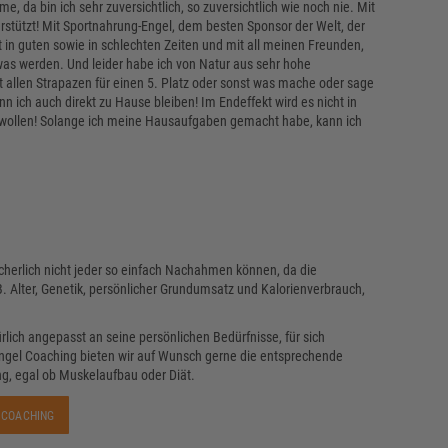
 da bin ich sehr zuversichtlich, so zuversichtlich wie noch nie. Mit
terstützt! Mit Sportnahrung-Engel, dem besten Sponsor der Welt, der
 in guten sowie in schlechten Zeiten und mit all meinen Freunden,
as werden. Und leider habe ich von Natur aus sehr hohe
 allen Strapazen für einen 5. Platz oder sonst was mache oder sage
n ich auch direkt zu Hause bleiben! Im Endeffekt wird es nicht in
 wollen! Solange ich meine Hausaufgaben gemacht habe, kann ich
icherlich nicht jeder so einfach Nachahmen können, da die
.B. Alter, Genetik, persönlicher Grundumsatz und Kalorienverbrauch,
rlich angepasst an seine persönlichen Bedürfnisse, für sich
Engel Coaching bieten wir auf Wunsch gerne die entsprechende
g, egal ob Muskelaufbau oder Diät.
 COACHING