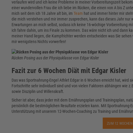
verlaufen wird und ich keine Probleme in meiner Vorbereitungszeit bekomme,
einer wundervollen Frau die ich liebe im Rücken, die einen von A bis Z un
mich seit dem ich 18 Jahre alt bin, im
Team
hat und immer hinter mir steht
die mich verstehen und mir immer zusprechen, kann das dieses Jahr nur w
Erwartungen an mich selbst, sodass ich keine 16-wöchige Vorbereitung mit
ich fahre dahin, um ins Finale zu kommen. Das wäre nicht ich und dann kan
meiner Hand liegen, die Kampfrichter werden entscheiden was Sie sehen
mir wenigstens Nichts vorwerfen!
Rücken Posing aus der Physiquklasse von Edgar Kisler
Fazit zur 6 Wochen Diät mit Edgar Kisler
Das was Sportnahrung-Engel Athlet Edgar in 6 Wochen erreicht hat, wird s
Fortschritte sehr individuell sind und von vielen Faktoren abhängen wie z
sowie Disziplin und Willenskraft.
Sicher ist aber, dass jeder mit dem Ernährungsplan und Trainingsplan, natü
persönlich die bestmöglichen Resultate erzielen kann. Mit Sportnahrung-
Unterstützung mit unserem 12-Wochen-Coaching zu Training und Ernährun
ZUM 12 WOCHEN