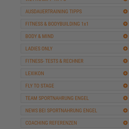
Fitness Lebensmittel
AUSDAUERTRAINING TIPPS
Ernährungspyramide
Wasser für Muskelaufbau und Fitness
FITNESS & BODYBUILDING 1x1
Kalorienzufuhr im Bodybuilding
BODY & MIND
Mythen Fettverbrennung und Diät
Top 10 Eiweisshaltige Lebensmittel
LADIES ONLY
Häufigsten Fehler beim Masseaufbau
Wieviel Protein hat
FITNESS- TESTS & RECHNER
Diätformen im Fitness & Bodybuilding
LEXIKON
Fitness-Einkaufsführer
Cheat Days im Bodybuilding
FLY TO STAGE
Kalorienbedarf selbst berechnen
TEAM SPORTNAHRUNG ENGEL
Inhaltsangaben Sportnahrung
Richtig Einkaufen für Sportler
NEWS BEI SPORTNAHRUNG ENGEL
Vorbereitung Fitness-Fotoshooting
Kohlenhydrate zum Muskelaufbautraining
COACHING REFERENZEN