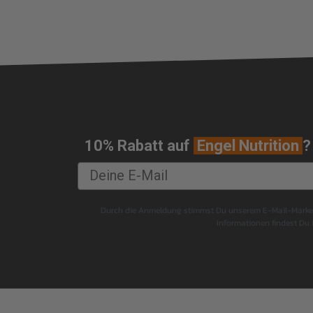
Ernährung Krafttraining
Welche Fette sind gut für die Gesundheit
Mineralien im Sport
Muskelaufbau Lebensmittel für wenig Geld
Abnehmen Diet Breaks
Mini Cut Diät
Welche Ernährung zur Vorbeugung von
Entzündungen?
10% Rabatt auf
Engel Nutrition
?
Vermeide diese Lebensmittel bei Muskelaufbau
After-Training-Routine
Mehr Protein essen
Elektrolyte im Sport
Durch die Anmeldung stimmst Du unserem E-Mail-Marketi
Informationen findest Du