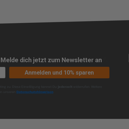
 Melde dich jetzt zum Newsletter an
💪
Anmelden und 10% sparen
ng zu. Diese Einwilligung kannst Du
jederzeit
widerrufen. Weitere
 in unseren
Datenschutzhinweisen
.