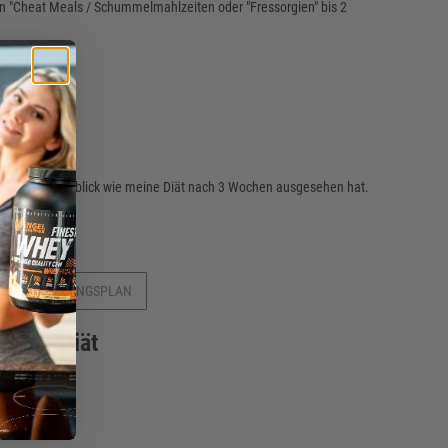
ielen "Cheat Meals / Schummelmahlzeiten oder "Fressorgien" bis 2
hase:
altet einen Einblick wie meine Diät nach 3 Wochen ausgesehen hat.
HEN ERNÄHRUNGSPLAN
ochen Diät
ührt.