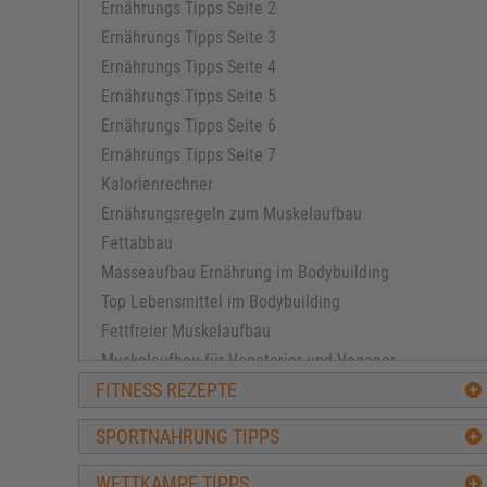
Ernährungs Tipps Seite 2
Ernährungs Tipps Seite 3
Ernährungs Tipps Seite 4
Ernährungs Tipps Seite 5
Ernährungs Tipps Seite 6
Ernährungs Tipps Seite 7
Kalorienrechner
Ernährungsregeln zum Muskelaufbau
Fettabbau
Masseaufbau Ernährung im Bodybuilding
Top Lebensmittel im Bodybuilding
Fettfreier Muskelaufbau
Muskelaufbau für Vegetarier und Veganer
FITNESS REZEPTE
Die beste Diät
Muskelschutz in der Diät
SPORTNAHRUNG TIPPS
Säure-Basen Ernährung
Ernährungssünden beim Muskelaufbautraining
WETTKAMPF TIPPS