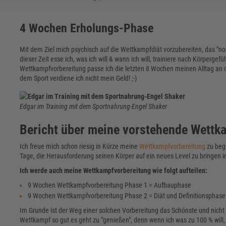
4 Wochen Erholungs-Phase
Mit dem Ziel mich psychisch auf die Wettkampfdiät vorzubereiten, das "no
dieser Zeit esse ich, was ich will & wann ich will, trainiere nach Körpergef
Wettkampfvorbereitung passe ich die letzten 8 Wochen meinen Alltag an die
dem Sport verdiene ich nicht mein Geld! ;-)
Edgar im Training mit dem Sportnahrung-Engel Shaker
Bericht über meine vorstehende Wettk
Ich freue mich schon riesig in Kürze meine
Wettkampfvorbereitung
zu begi
Tage, die Herausforderung seinen Körper auf ein neues Level zu bringen in
Ich werde auch meine Wettkampfvorbereitung wie folgt aufteilen:
9 Wochen Wettkampfvorbereitung Phase 1 = Aufbauphase
9 Wochen Wettkampfvorbereitung Phase 2 = Diät und Definitionsphase
Im Grunde ist der Weg einer solchen Vorbereitung das Schönste und nicht
Wettkampf so gut es geht zu "genießen", denn wenn ich was zu 100 % will,