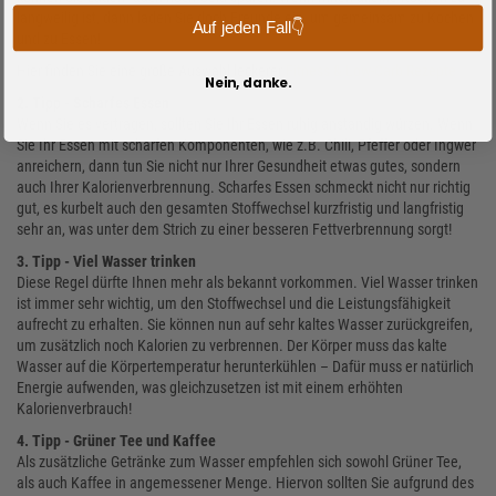
langweilig ist, dann laden Sie doch Freunde ein, um gemeinsam zu Kochen
Auf jeden Fall👇
und zu Essen!
Hier finden Sie eine große Auswahl leckerer
Fitness & Low-Carb Rezepte
Nein, danke.
2. Tipp - Scharfes Essen
Wenn Sie es vertragen, sollten Sie Ihr Essen ruhig anständig würzen. Wenn
Sie Ihr Essen mit scharfen Komponenten, wie z.B. Chili, Pfeffer oder Ingwer
anreichern, dann tun Sie nicht nur Ihrer Gesundheit etwas gutes, sondern
auch Ihrer Kalorienverbrennung. Scharfes Essen schmeckt nicht nur richtig
gut, es kurbelt auch den gesamten Stoffwechsel kurzfristig und langfristig
sehr an, was unter dem Strich zu einer besseren Fettverbrennung sorgt!
3. Tipp - Viel Wasser trinken
Diese Regel dürfte Ihnen mehr als bekannt vorkommen. Viel Wasser trinken
ist immer sehr wichtig, um den Stoffwechsel und die Leistungsfähigkeit
aufrecht zu erhalten. Sie können nun auf sehr kaltes Wasser zurückgreifen,
um zusätzlich noch Kalorien zu verbrennen. Der Körper muss das kalte
Wasser auf die Körpertemperatur herunterkühlen – Dafür muss er natürlich
Energie aufwenden, was gleichzusetzen ist mit einem erhöhten
Kalorienverbrauch!
4. Tipp - Grüner Tee und Kaffee
Als zusätzliche Getränke zum Wasser empfehlen sich sowohl Grüner Tee,
als auch Kaffee in angemessener Menge. Hiervon sollten Sie aufgrund des