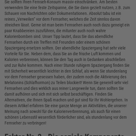
Sie sollten Ihren Fernseh-Konsum massiv einschränken. Am besten
verwenden Sie eine feste Zeitspanne, die Sie dann gezielt nutzen, z.B. zum
Schauen von Nachrichten oder Dokumentationen. Absolut tabu ist ein
reines „Verweilen“ vor dem Fernseher, welches die Zeit sinnlos davon
streichen lässt. Gerne ist man beim Fernsehen auch noch dazu geneigt ein
paar Knabbereien zuzuführen, die mitunter auch noch wahre
Kalorienbomben sind. Unser Tipp lautet, dass Sie das abendliche
Fernsehen durch ein Treffen mit Freunden oder einem schönen
Spaziergang ersetzen sollten. Der abendliche Spaziergang hat sehr viele
Vorteile für Sie. Neben dem, dass Sie an die frische Luft kommen und
Kalorien verbrennen, können Sie den Tag auch in Gedanken abschließen
und zur Ruhe kommen. Nach einer Stunde ruhigem Spaziergang finden Sie
mit Sicherheit wesentlich leichter in den Schlaf, als wenn Sie stundenlang
vor dem Fernseher gesessen haben, der zudem noch die Aktivierung des
Melatonins (Schlafhormon) zu Teilen blockiert! Wenn Sie generell sehr viel
Fernsehen und dies wirklich aus reiner Langeweile tun, dann sollten Sie
damit aufhören und sich mit sich selbst beschäftigen. Finden Sie
Alternativen, die Ihnen Spaß machen und gut sind für Ihr Wohlergehen. In
diesem Artikel erfahren Sie eine ganze Menge an Aktivitäten, die unserer
Meinung nach sowohl für die Kalorienverbrennung, als auch für einen
schönen Lebensstil wesentlich förderlicher sind, als stundenlang vor dem
Fernseher zu verbringen!