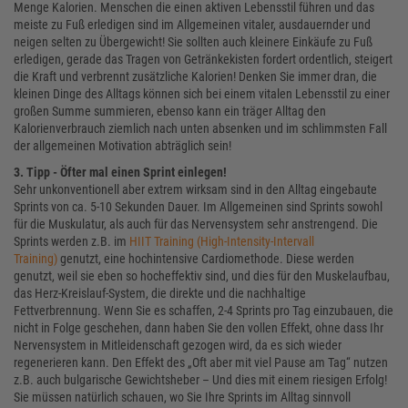
Menge Kalorien. Menschen die einen aktiven Lebensstil führen und das
meiste zu Fuß erledigen sind im Allgemeinen vitaler, ausdauernder und
neigen selten zu Übergewicht! Sie sollten auch kleinere Einkäufe zu Fuß
erledigen, gerade das Tragen von Getränkekisten fordert ordentlich, steigert
die Kraft und verbrennt zusätzliche Kalorien! Denken Sie immer dran, die
kleinen Dinge des Alltags können sich bei einem vitalen Lebensstil zu einer
großen Summe summieren, ebenso kann ein träger Alltag den
Kalorienverbrauch ziemlich nach unten absenken und im schlimmsten Fall
der allgemeinen Motivation abträglich sein!
3. Tipp - Öfter mal einen Sprint einlegen!
Sehr unkonventionell aber extrem wirksam sind in den Alltag eingebaute
Sprints von ca. 5-10 Sekunden Dauer. Im Allgemeinen sind Sprints sowohl
für die Muskulatur, als auch für das Nervensystem sehr anstrengend. Die
Sprints werden z.B. im
HIIT Training (High-Intensity-Intervall
Training)
genutzt, eine hochintensive Cardiomethode. Diese werden
genutzt, weil sie eben so hocheffektiv sind, und dies für den Muskelaufbau,
das Herz-Kreislauf-System, die direkte und die nachhaltige
Fettverbrennung. Wenn Sie es schaffen, 2-4 Sprints pro Tag einzubauen, die
nicht in Folge geschehen, dann haben Sie den vollen Effekt, ohne dass Ihr
Nervensystem in Mitleidenschaft gezogen wird, da es sich wieder
regenerieren kann. Den Effekt des „Oft aber mit viel Pause am Tag“ nutzen
z.B. auch bulgarische Gewichtsheber – Und dies mit einem riesigen Erfolg!
Sie müssen natürlich schauen, wo Sie Ihre Sprints im Alltag sinnvoll