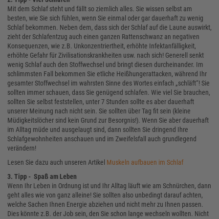
Mit dem Schlaf steht und fällt so ziemlich alles. Sie wissen selbst am
besten, wie Sie sich fühlen, wenn Sie einmal oder gar dauerhaft zu wenig
Schlaf bekommen. Neben dem, dass sich der Schlaf auf die Laune auswirkt,
zieht der Schlafentzug auch einen ganzen Rattenschwanz an negativen
Konsequenzen, wie z.B. Unkonzentriertheit, erhöhte Infektanfälligkeit,
erhöhte Gefahr für Zivilisationskrankheiten usw. nach sich! Generell senkt
wenig Schlaf auch den Stoffwechsel und bringt diesen durcheinander. Im
schlimmsten Fall bekommen Sie etliche Heißhungerattacken, während Ihr
gesamter Stoffwechsel im wahrsten Sinne des Wortes einfach „schläft“! Sie
sollten immer schauen, dass Sie genügend schlafen. Wie viel Sie brauchen,
sollten Sie selbst feststellen, unter 7 Stunden sollte es aber dauerhaft
unserer Meinung nach nicht sein. Sie sollten über Tag fit sein (kleine
Müdigkeitslöcher sind kein Grund zur Besorgnis!). Wenn Sie aber dauerhaft
im Alltag müde und ausgelaugt sind, dann sollten Sie dringend Ihre
Schlafgewohnheiten anschauen und im Zweifelsfall auch grundlegend
verändern!
Lesen Sie dazu auch unseren Artikel
Muskeln aufbauen im Schlaf
3. Tipp - Spaß am Leben
Wenn Ihr Leben in Ordnung ist und Ihr Alltag läuft wie am Schnürchen, dann
geht alles wie von ganz alleine! Sie sollten also unbedingt darauf achten,
welche Sachen Ihnen Energie abziehen und nicht mehr zu Ihnen passen.
Dies könnte z.B. der Job sein, den Sie schon lange wechseln wollten. Nicht