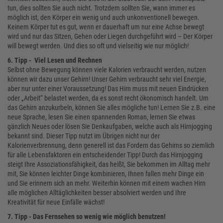
tun, dies sollten Sie auch nicht. Trotzdem sollten Sie, wann immer es
möglich ist, den Körper ein wenig und auch unkonventionell bewegen.
Keinem Körper tut es gut, wenn er dauerhaft um nur eine Achse bewegt
wird und nur das Sitzen, Gehen oder Liegen durchgeführt wird – Der Körper
will bewegt werden. Und dies so oft und vielseitig wie nur möglich!
6. Tipp - Viel Lesen und Rechnen
Selbst ohne Bewegung können viele Kalorien verbraucht werden, nutzen
können wir dazu unser Gehirn! Unser Gehirn verbraucht sehr viel Energie,
aber nur unter einer Voraussetzung! Das Hirn muss mit neuen Eindrücken
oder „Arbeit“ belastet werden, da es sonst recht ökonomisch handelt. Um
das Gehirn anzukurbeln, können Sie alles mögliche tun! Lernen Sie z.B. eine
neue Sprache, lesen Sie einen spannenden Roman, lernen Sie etwas
gänzlich Neues oder lösen Sie Denkaufgaben, welche auch als Hirnjogging
bekannt sind. Dieser Tipp nutzt im Übrigen nicht nur der
Kalorienverbrennung, denn generell ist das Fordern das Gehirns so ziemlich
für alle Lebensfaktoren ein entscheidender Tipp! Durch das Hirnjogging
steigt Ihre Assoziationsfähigkeit, das heißt, Sie bekommen im Alltag mehr
mit, Sie können leichter Dinge kombinieren, Ihnen fallen mehr Dinge ein
und Sie erinnern sich an mehr. Weiterhin können mit einem wachen Hirn
alle möglichen Alltäglichkeiten besser absolviert werden und Ihre
Kreativität für neue Einfälle wächst!
7. Tipp - Das Fernsehen so wenig wie möglich benutzen!