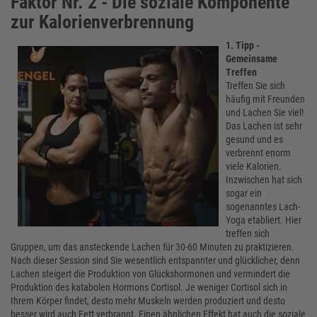
Faktor Nr. 2 - Die soziale Komponente
zur Kalorienverbrennung
1. Tipp -
Gemeinsame
Treffen
Treffen Sie sich
häufig mit Freunden
und Lachen Sie viel!
Das Lachen ist sehr
gesund und es
verbrennt enorm
viele Kalorien.
Inzwischen hat sich
sogar ein
sogenanntes Lach-
Yoga etabliert. Hier
treffen sich
Gruppen, um das ansteckende Lachen für 30-60 Minuten zu praktizieren.
Nach dieser Session sind Sie wesentlich entspannter und glücklicher, denn
Lachen steigert die Produktion von Glückshormonen und vermindert die
Produktion des katabolen Hormons Cortisol. Je weniger Cortisol sich in
Ihrem Körper findet, desto mehr Muskeln werden produziert und desto
besser wird auch Fett verbrannt. Einen ähnlichen Effekt hat auch die soziale