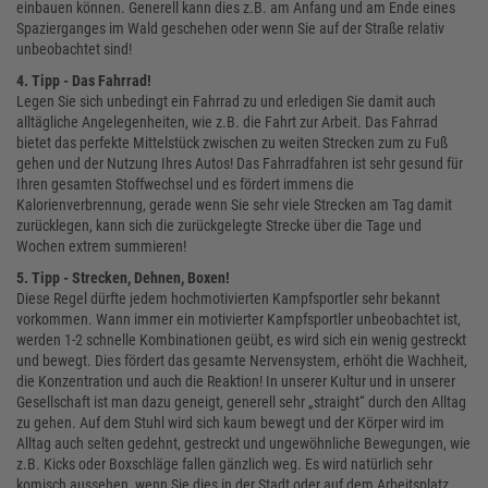
einbauen können. Generell kann dies z.B. am Anfang und am Ende eines
Spazierganges im Wald geschehen oder wenn Sie auf der Straße relativ
unbeobachtet sind!
4. Tipp - Das Fahrrad!
Legen Sie sich unbedingt ein Fahrrad zu und erledigen Sie damit auch
alltägliche Angelegenheiten, wie z.B. die Fahrt zur Arbeit. Das Fahrrad
bietet das perfekte Mittelstück zwischen zu weiten Strecken zum zu Fuß
gehen und der Nutzung Ihres Autos! Das Fahrradfahren ist sehr gesund für
Ihren gesamten Stoffwechsel und es fördert immens die
Kalorienverbrennung, gerade wenn Sie sehr viele Strecken am Tag damit
zurücklegen, kann sich die zurückgelegte Strecke über die Tage und
Wochen extrem summieren!
5. Tipp - Strecken, Dehnen, Boxen!
Diese Regel dürfte jedem hochmotivierten Kampfsportler sehr bekannt
vorkommen. Wann immer ein motivierter Kampfsportler unbeobachtet ist,
werden 1-2 schnelle Kombinationen geübt, es wird sich ein wenig gestreckt
und bewegt. Dies fördert das gesamte Nervensystem, erhöht die Wachheit,
die Konzentration und auch die Reaktion! In unserer Kultur und in unserer
Gesellschaft ist man dazu geneigt, generell sehr „straight“ durch den Alltag
zu gehen. Auf dem Stuhl wird sich kaum bewegt und der Körper wird im
Alltag auch selten gedehnt, gestreckt und ungewöhnliche Bewegungen, wie
z.B. Kicks oder Boxschläge fallen gänzlich weg. Es wird natürlich sehr
komisch aussehen, wenn Sie dies in der Stadt oder auf dem Arbeitsplatz