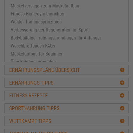
Muskelversagen zum Muskelaufbau
Fitness Homegym einrichten
Weider Trainingsprinzipien
Verbesserung der Regeneration im Sport
Bodybuilding Trainingsgrundlagen für Anfänger
Waschbrettbauch FAQs
Muskelaufbau für Beginner
Übertraining vermeiden
ERNÄHRUNGSPLÄNE ÜBERSICHT
Muskelaufbau für Fortgeschrittene
Masseaufbau leicht gemacht
ERNÄHRUNGS TIPPS
FAQ Training und Muskulatur
Welcher Trainingsplan passt
FITNESS REZEPTE
Tipps zum Kraftaufbau
SPORTNAHRUNG TIPPS
Training Tipps Seite 4
Training Tipps Seite 3
WETTKAMPF TIPPS
Ratschläge Diät & Definition