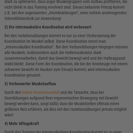
stark zu optimieren, dass sogar Muskelgruppen vom Aufbau profitieren, die
nicht direkt in das Training involviert sind. Dieses bekannte Prinzip kommt
z.B. bei den sogenannten „Atemkniebeugen“, einer extrem anstrengenden
Intensitätstechnik zur Anwendung!
2) Die intermuskuläre Koordination wird verbessert
Bei den Isolationsübungen kommt es nur zu einer Verbesserung der
Koordination im Muskel selbst. Diese Koordination nennt man
„intramuskuläre Koordination“. Bei den Verbundübungen hingegen müssen
alle Muskeln, insbesondere auch die Haltemuskulatur stark
zusammenarbeiten, damit das Gewicht bewegt wird und der Halteapparat
stabil bleibt. Diese Form der Koordination, die bei der Kniebeuge mit einem
schweren Gewicht im Nacken zum Einsatz kommt, wird intermuskuläre
Koordination genannt.
3) Verbesserter Muskelaufbau
Durch den
hohen Hormonausstoß
und die Tatsache, dass bei
Grundübungen aufgrund ihrer ergonomischen Bewegung viel Gewicht
bewegt werden kann, sorgt dafür, dass die Muskelzellen oftmals einen
größeren Reiz erfahren, als dies mit den Isolationsübungen jemals möglich
wäre!
4) Mehr Alltagskraft
Durch das Training der intermuskulären Koordination kommt es zu einer