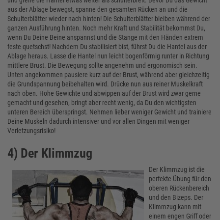
und greife die Hantel etwas weiter als schulterbreit. Bevor Du das Gewicht
aus der Ablage bewegst, spanne den gesamten Rücken an und die
Schulterblätter wieder nach hinten! Die Schulterblätter bleiben während der
ganzen Ausführung hinten. Noch mehr Kraft und Stabilität bekommst Du,
wenn Du Deine Beine anspannst und die Stange mit den Händen extrem
feste quetschst! Nachdem Du stabilisiert bist, führst Du die Hantel aus der
Ablage heraus. Lasse die Hantel nun leicht bogenförmig runter in Richtung
mittlere Brust. Die Bewegung sollte angenehm und ergonomisch sein.
Unten angekommen pausiere kurz auf der Brust, während aber gleichzeitig
die Grundspannung beibehalten wird. Drücke nun aus reiner Muskelkraft
nach oben. Hohe Gewichte und abwippen auf der Brust wird zwar gerne
gemacht und gesehen, bringt aber recht wenig, da Du den wichtigsten
unteren Bereich überspringst. Nehmen lieber weniger Gewicht und trainiere
Deine Muskeln dadurch intensiver und vor allen Dingen mit weniger
Verletzungsrisiko!
4) Der Klimmzug
Der Klimmzug ist die
perfekte Übung für den
oberen Rückenbereich
und den Bizeps. Der
Klimmzug kann mit
einem engen Griff oder