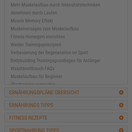
Mehr Muskelaufbau durch Intensitätstechniken
Abnehmen durch Laufen
Muscle Memory Effekt
Muskelversagen zum Muskelaufbau
Fitness Homegym einrichten
Weider Trainingsprinzipien
Verbesserung der Regeneration im Sport
Bodybuilding Trainingsgrundlagen für Anfänger
Waschbrettbauch FAQs
Muskelaufbau für Beginner
Übertraining vermeiden
ERNÄHRUNGSPLÄNE ÜBERSICHT
Muskelaufbau für Fortgeschrittene
Masseaufbau leicht gemacht
ERNÄHRUNGS TIPPS
FAQ Training und Muskulatur
Welcher Trainingsplan passt
FITNESS REZEPTE
Tipps zum Kraftaufbau
SPORTNAHRUNG TIPPS