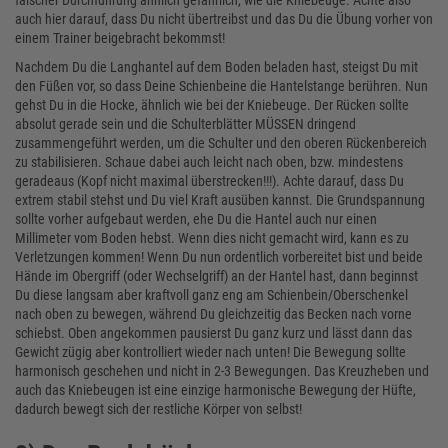
falscher Durchführung ähnlich gefährlich, wie die Kniebeuge. Achte also
auch hier darauf, dass Du nicht übertreibst und das Du die Übung vorher von
einem Trainer beigebracht bekommst!
Nachdem Du die Langhantel auf dem Boden beladen hast, steigst Du mit
den Füßen vor, so dass Deine Schienbeine die Hantelstange berühren. Nun
gehst Du in die Hocke, ähnlich wie bei der Kniebeuge. Der Rücken sollte
absolut gerade sein und die Schulterblätter MÜSSEN dringend
zusammengeführt werden, um die Schulter und den oberen Rückenbereich
zu stabilisieren. Schaue dabei auch leicht nach oben, bzw. mindestens
geradeaus (Kopf nicht maximal überstrecken!!!). Achte darauf, dass Du
extrem stabil stehst und Du viel Kraft ausüben kannst. Die Grundspannung
sollte vorher aufgebaut werden, ehe Du die Hantel auch nur einen
Millimeter vom Boden hebst. Wenn dies nicht gemacht wird, kann es zu
Verletzungen kommen! Wenn Du nun ordentlich vorbereitet bist und beide
Hände im Obergriff (oder Wechselgriff) an der Hantel hast, dann beginnst
Du diese langsam aber kraftvoll ganz eng am Schienbein/Oberschenkel
nach oben zu bewegen, während Du gleichzeitig das Becken nach vorne
schiebst. Oben angekommen pausierst Du ganz kurz und lässt dann das
Gewicht zügig aber kontrolliert wieder nach unten! Die Bewegung sollte
harmonisch geschehen und nicht in 2-3 Bewegungen. Das Kreuzheben und
auch das Kniebeugen ist eine einzige harmonische Bewegung der Hüfte,
dadurch bewegt sich der restliche Körper von selbst!