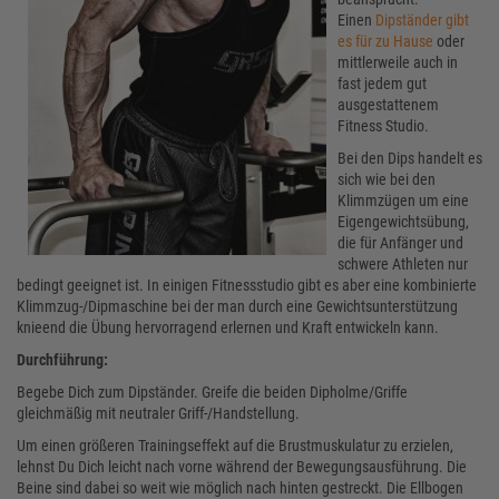
Einen
Dipständer gibt
es für zu Hause
oder
mittlerweile auch in
fast jedem gut
ausgestattenem
Fitness Studio.
Bei den Dips handelt es
sich wie bei den
Klimmzügen um eine
Eigengewichtsübung,
die für Anfänger und
schwere Athleten nur
bedingt geeignet ist. In einigen Fitnessstudio gibt es aber eine kombinierte
Klimmzug-/Dipmaschine bei der man durch eine Gewichtsunterstützung
knieend die Übung hervorragend erlernen und Kraft entwickeln kann.
Durchführung:
Begebe Dich zum Dipständer. Greife die beiden Dipholme/Griffe
gleichmäßig mit neutraler Griff-/Handstellung.
Um einen größeren Trainingseffekt auf die Brustmuskulatur zu erzielen,
lehnst Du Dich leicht nach vorne während der Bewegungsausführung. Die
Beine sind dabei so weit wie möglich nach hinten gestreckt. Die Ellbogen