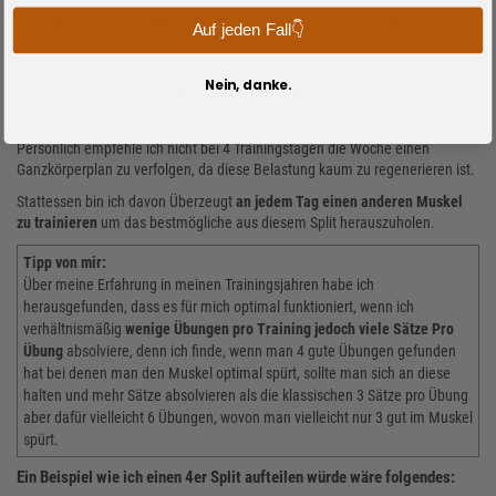
Welche für dich infrage kommt, musst du im Endeffekt selber ausprobieren
Auf jeden Fall👇
und schauen was dir am meisten Mehrwert bringt.
Allerdings habe ich hier natürlich auch wieder ein Beispiel wie so eine
Nein, danke.
Trainingswoche mit einem 4er Split aussehen könnte und wie ich sie mit der
Erfahrung, die ich selber schon gemacht habe gestalten würde.
Persönlich empfehle ich nicht bei 4 Trainingstagen die Woche einen
Ganzkörperplan zu verfolgen, da diese Belastung kaum zu regenerieren ist.
Stattessen bin ich davon Überzeugt
an jedem Tag einen anderen Muskel
zu trainieren
um das bestmögliche aus diesem Split herauszuholen.
Tipp von mir:
Über meine Erfahrung in meinen Trainingsjahren habe ich
herausgefunden, dass es für mich optimal funktioniert, wenn ich
verhältnismäßig
wenige Übungen pro Training jedoch viele Sätze Pro
Übung
absolviere, denn ich finde, wenn man 4 gute Übungen gefunden
hat bei denen man den Muskel optimal spürt, sollte man sich an diese
halten und mehr Sätze absolvieren als die klassischen 3 Sätze pro Übung
aber dafür vielleicht 6 Übungen, wovon man vielleicht nur 3 gut im Muskel
spürt.
Ein Beispiel wie ich einen 4er Split aufteilen würde wäre folgendes: