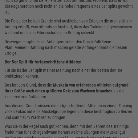
nicht so gut und hat bei einem 5er Split oftmals das Problem, dass er von
der Regeneration noch nicht an die hohe Frequenz eines 5er Splits gewohnt
ist.
Die Folge der beiden Gründe sind ausbleiben von Erfolgen die man sich am
Anfang erhofft, was oftmals so frustriert, dass das Training hingeschmissen
wird und man sein Fitnessstudio den Beitrag schenkt
Deswegen empfehle ich Anfängern lieber den Push/Pull/Beine
Plan. Meiner Erfahrung nach machen gerade Anfänger damit die besten
Erfolge.
Der 5er Split für fortgeschrittene Athleten
Für sie ist der 5er Split meiner Meinung nach einer der besten den sie
praktizieren können.
Das hat den Grund, dass die
Muskeln von erfahrenen Athleten aufgrund
ihrer Größe auch einen größeren Reiz zum Wachsen brauchen
als die
kleineren von Anfängern.
Aus diesem Grund müssen die fortgeschrittenen Athleten in einem Training
vollen Fokus auf eine Muskelgruppe legen um diese bestmöglich zu Reizen
und somit zum Wachsen zu bringen.
Was sie in der Regel auch gut können, denn mit den Jahren des Trainings
findet man für sich irgendwann heraus welche Übungen die Muskel gut