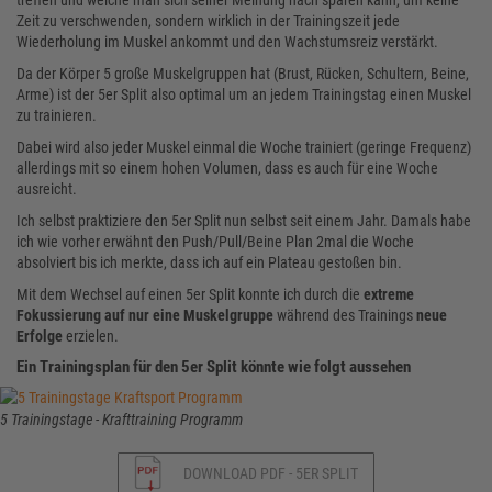
treffen und welche man sich seiner Meinung nach sparen kann, um keine
Zeit zu verschwenden, sondern wirklich in der Trainingszeit jede
Wiederholung im Muskel ankommt und den Wachstumsreiz verstärkt.
Da der Körper 5 große Muskelgruppen hat (Brust, Rücken, Schultern, Beine,
Arme) ist der 5er Split also optimal um an jedem Trainingstag einen Muskel
zu trainieren.
Dabei wird also jeder Muskel einmal die Woche trainiert (geringe Frequenz)
allerdings mit so einem hohen Volumen, dass es auch für eine Woche
ausreicht.
Ich selbst praktiziere den 5er Split nun selbst seit einem Jahr. Damals habe
ich wie vorher erwähnt den Push/Pull/Beine Plan 2mal die Woche
absolviert bis ich merkte, dass ich auf ein Plateau gestoßen bin.
Mit dem Wechsel auf einen 5er Split konnte ich durch die
extreme
Fokussierung auf nur eine Muskelgruppe
während des Trainings
neue
Erfolge
erzielen.
Ein Trainingsplan für den 5er Split könnte wie folgt aussehen
5 Trainingstage - Krafttraining Programm
DOWNLOAD PDF - 5ER SPLIT