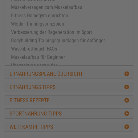
Muskelversagen zum Muskelaufbau
Fitness Homegym einrichten
Weider Trainingsprinzipien
Verbesserung der Regeneration im Sport
Bodybuilding Trainingsgrundlagen für Anfänger
Waschbrettbauch FAQs
Muskelaufbau für Beginner
Übertraining vermeiden
ERNÄHRUNGSPLÄNE ÜBERSICHT
Muskelaufbau für Fortgeschrittene
Masseaufbau leicht gemacht
ERNÄHRUNGS TIPPS
FAQ Training und Muskulatur
Welcher Trainingsplan passt
FITNESS REZEPTE
Tipps zum Kraftaufbau
SPORTNAHRUNG TIPPS
Training Tipps Seite 4
Training Tipps Seite 3
WETTKAMPF TIPPS
Ratschläge Diät & Definition