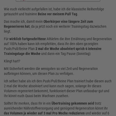
Wie euch vielleicht aufgefallen ist, habe ich die klassische Reihenfolge
getauscht und trainiere
Beine vor meinem Pull Tag
.
Das mache ich, damit mein
Oberkörper eine längere Zeit zum
Regenerieren hat
, da ja jetzt noch ein weiterer Trainingstag dazwischen
liegt.
Für
wirklich fortgeschrittene
Athleten die ihre Ernährung und Regeneration
auf 100% haben kann ich empfehlen, dass Ihr den oben gezeigten
Push/Pull/Beine Plan
2 mal die Woche absolviert sprich 6 intensive
Trainingstage die Woche
und dann ein Tag Pause (Sonntag)
Klingt hart?
Mit Sicherheit werden die wenigsten so viel Zeit und Regeneration
aufbringen können, um diesen Plan zu verfolgen.
Ich selber habe als ich den Push/Pull/Beine Plan trainiert habe diesen auch
2 mal die Woche absolviert und kann euch sagen, solange ihr dieses
Volumen regeneriert bekommt, funktioniert dieser Plan unfassbar gut und
Ihr könnt euch Quasi beim Wachsen zusehen.
Solltet Ihr merken, dass Ihr in ein
Übertraining gekommen seid
trotz
aureichender Nährstoffversorgung und genügend Regeneration könnt ihr
das Volumen ja wieder auf 3 mal Pro Woche reduzieren
und wieder auf 6