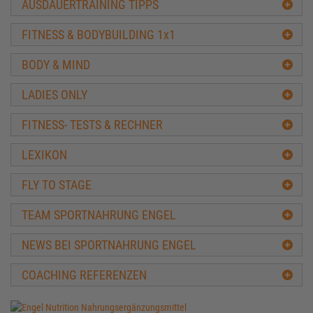
AUSDAUERTRAINING TIPPS
Tipps Bizepstraining
Freihantel oder Maschine
FITNESS & BODYBUILDING 1x1
Kraftarten im Kraftsport
Schneller Muskelaufbau
BODY & MIND
Bestes Fatburner Training
LADIES ONLY
Das beste Trainingsprogramm
Die effektivsten Trainingssysteme
FITNESS- TESTS & RECHNER
Diese Trainingsfehler solltest Du vermeiden
LEXIKON
Training in den Ferien
Muskelkater gleich Muskelaufbau
FLY TO STAGE
Fitness am Arbeitsplatz
Tipps für Fitness Einsteiger
TEAM SPORTNAHRUNG ENGEL
Der Trainingspartner - Pro und Contra
NEWS BEI SPORTNAHRUNG ENGEL
Welches Fitnessstudio ist am besten für mich
Negativtraining
COACHING REFERENZEN
Muskelaufbau Stillstand
Fitness Zubehör